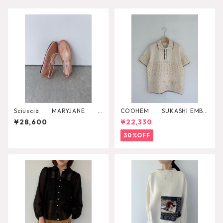
Sciuscià MARYJANE
COOHEM SUKASHI EMBO
（ROASTED PEACH）
SSED KNIT PULLOVER
¥28,600
¥22,330
30%OFF