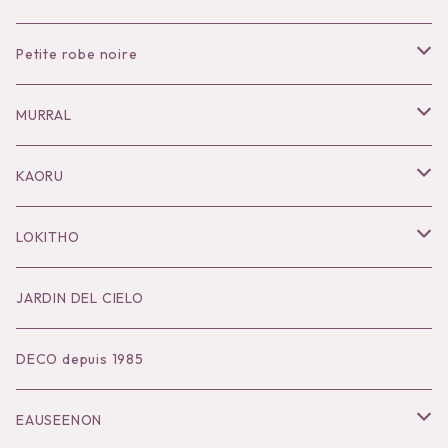
Petite robe noire
Necklace
MURRAL
Pierce
Outer
KAORU
Bracelet／Bangle
Tops
Necklace
LOKITHO
Ring
Bottoms
Pierce
Tops
JARDIN DEL CIELO
Brooch
Dress
Ear Cuff
Bottoms
DECO depuis 1985
Hair Accessories
Accessories
Bangle
Dress
EAUSEENON