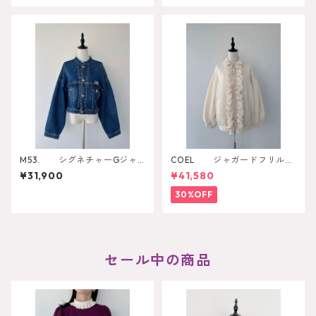
M53. シグネチャーGジャ
COEL ジャガードフリルブ
ン
ルゾン
¥31,900
¥41,580
30%OFF
セール中の商品