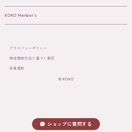
Bracelet／Bangle
Hat
KOKO Menber’s
Ring
Stole
プライバシーポリシー
Brooch
Socks
特定商取引法に基づく表記
会員規約
Hair Accessories
© KOKO
その他
ショップに質問する