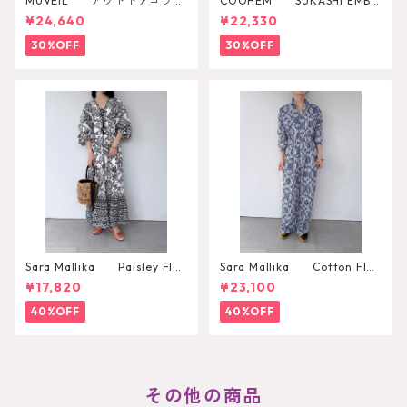
MUVEIL アウトドアコラボ
COOHEM SUKASHI EMBO
2WAYリュック
SSED KNIT PULLOVER
¥24,640
¥22,330
30%OFF
30%OFF
Sara Mallika Paisley Flo
Sara Mallika Cotton Flo
wer Print Dress
wer Signal Print All In One
¥17,820
¥23,100
40%OFF
40%OFF
その他の商品