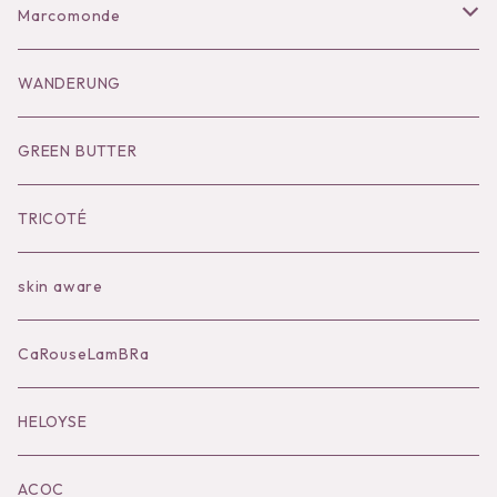
Bag
Goods
Salopette/All in one
Dress
Marcomonde
Goods
Tutu
Outer
Socks
WANDERUNG
Socks
Shoes
Inner
Goods
Goods
GREEN BUTTER
Bilitis dix-sept ans
Outer
TRICOTÉ
Bag
skin aware
Accessories
CaRouseLamBRa
Black series
HELOYSE
KOKO別注
ACOC