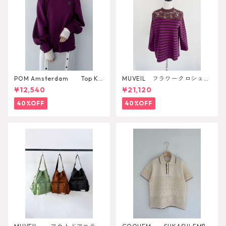
POM Amsterdam Top Ka
MUVEIL フラワークロシェカ
e Pulm
ットソー
¥12,540
¥21,120
40%OFF
40%OFF