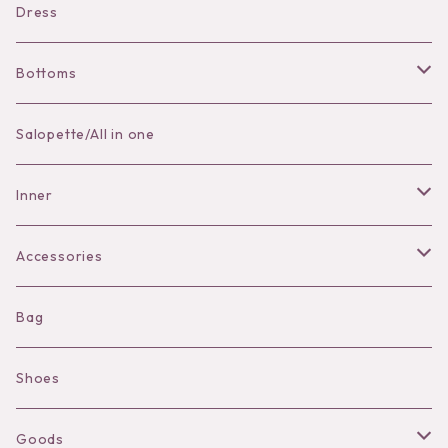
Dress
Bottoms
Skirt
Salopette/All in one
Pants
Inner
Bra
Accessories
Shorts
Necklace
Bag
Camisole
Pierce/Earring
Shoes
Long sleeve
Ear Cuff
Goods