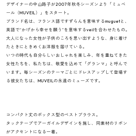
デザイナーの中山路子が2007年秋冬シーズンより「ミュベ
ール（MUVEIL）」をスタート。
ブランド名は、フランス語ですずらんを意味するmuguetと、
英語で“かげから幸せを願う”を意味するveilを合わせたもの。
大人になった女性が子供のころを思い出すような、身に着け
たときにときめくお洋服を届けている。
いつの時代も自分らしいおしゃれを楽しみ、年を重ねてきた
女性たちを、私たちは、敬愛を込めて「グランマ」と呼んで
います。毎シーズンのテーマごとにドレスアップして登場す
る彼女たちは、MUVEILの永遠のミューズです。
コンパクト丈のボックス型のベストブラウス。
タックテープでアーガイルデザインを施し、同素材のリボン
がアクセントになる一着。