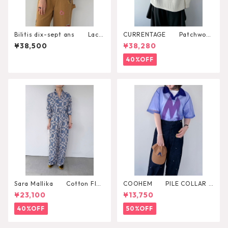
Bilitis dix-sept ans Lace
CURRENTAGE Patchwork
+Tuck Blouse 2911-959
Knit
¥38,500
¥38,280
40%OFF
Sara Mallika Cotton Flo
COOHEM PILE COLLAR S
wer Signal Print All In One
HEER KNIT P/O
¥23,100
¥13,750
40%OFF
50%OFF