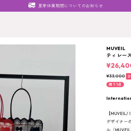
夏季休業期間についてのお知らせ
MUVEI
ティ レー
¥26,40
¥33,000
2
残り1点
Internatio
【MUVEIL
デザイナー
ル（MUVE