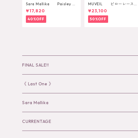
Sara Mallika Paisley Fl
MUVEIL ピローレースワ
ower Print Dress
ンピース
¥17,820
¥23,100
40%OFF
50%OFF
FINAL SALE!!
30％OFF
《 Last One 》
40％OFF
Sara Mallika
50％OFF
Tops
CURRENTAGE