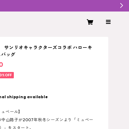
L サンリオキャラクターズコラボ ハローキ
スバッグ
0
0%OFF
nal shipping available
/ミュベール】
の中山路子が2007年秋冬シーズンより「ミュベー
IL）」をスタート。