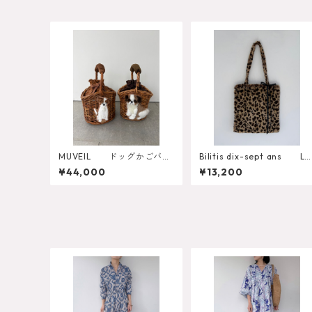
MUVEIL ドッグかごバッ
Bilitis dix-sept ans Le
グ MA262EBG004
opard Fur Tote A
¥44,000
¥13,200