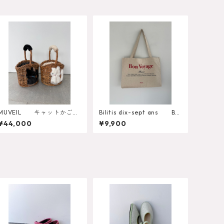
MUVEIL キャットかごバ
Bilitis dix-sept ans Bo
ッグ MA262EBG005
n Voyage Tote Misc-1378
¥44,000
¥9,900