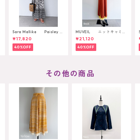
o
Sara Mallika Paisley Fl
MUVEIL ニットキャミワ
s
ower Print Dress
ンピース
¥17,820
¥21,120
40%OFF
40%OFF
その他の商品