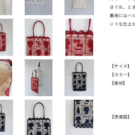
ほぐれ、と
裏地にはハ
ントな仕上
【サイズ】 た
【カラー】 W
【素材】 
裏地 
テープ部
持ち手
【原産国】