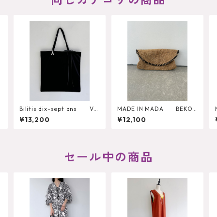
Bilitis dix-sept ans Vel
MADE IN MADA BEKOT
vet Big Tote
O CLUTCH
¥13,200
¥12,100
セール中の商品