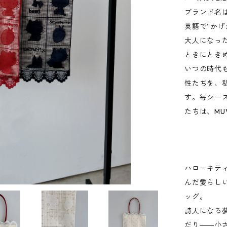
ブランド名は
英語で“かげ
大人になっ
ときにとき
いつの時代
性たちを、
す。毎シー
たちは、MU
ハローキテ
んだ愛らし
ッグ。
詩人になる
だり――小