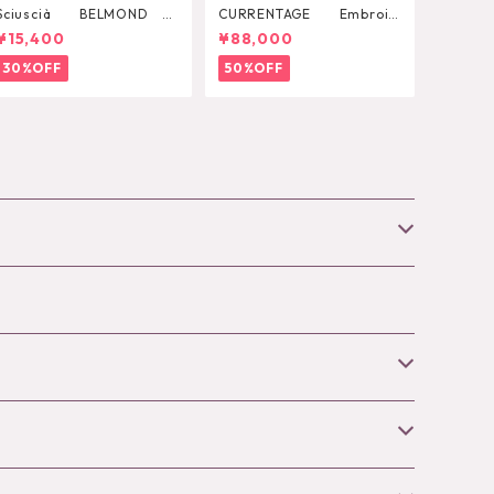
Sciuscià BELMOND
CURRENTAGE Embroid
（PINE）
ery One Piece
¥15,400
¥88,000
30%OFF
50%OFF