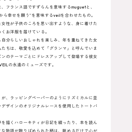
、フランス語ですずらんを意味するmuguetと、
から幸せを願う”を意味するveilを合わせたもの。
た女性が子供のころを思い出すような、身に着けた
めくお洋服を届けている。
も自分らしいおしゃれを楽しみ、年を重ねてきた女
私たちは、敬愛を込めて「グランマ」と呼んでいま
ズンのテーマごとにドレスアップして登場する彼女
VEILの永遠のミューズです。
ィが、ラッピングペーパーのようにリズミカルに並
いデザインのオリジナルレースを使用したトートバ
夢を描くハローキティが日記を綴ったり、本を読ん
さな物語が散りばめられた柄は、眺めるだけで心が