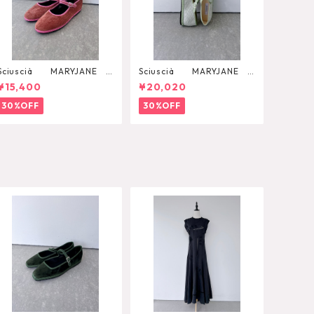
Sciuscià MARYJANE
Sciuscià MARYJANE
（ROOIBOS TEA）
（ARTICHOKE）
¥15,400
¥20,020
30%OFF
30%OFF