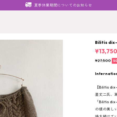
夏季休業期間についてのお知らせ
Bilitis d
¥13,75
¥27,500
5
Internatio
【Bilitis
星丈二氏、
「Bilitis
の頃の美し
持ち続けて