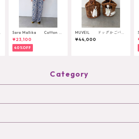
Sara Mallika Cotton Fl
MUVEIL ドッグかごバッ
ower Signal Print All In O
グ MA262EBG004
¥23,100
¥44,000
ne
40%OFF
Category