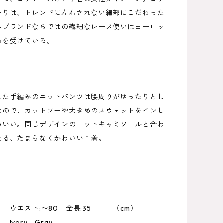
作りは、トレンドに左右されない細部にこだわった
本ブランドならではの繊細なレース使いはヨーロッ
価を受けている。
した手編みのニットパンツは腰周りがゆったりとし
なので、カットソーや大きめのスウェットをインし
わいい。同じデザインのニットキャミソールと合わ
なる、たまらなくかわいい１着。
 ウエスト:〜80 全長:35 （cm）
vory、Gray