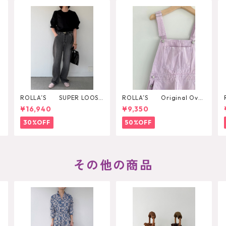
ROLLA’S SUPER LOOSE
ROLLA’S Original Over
BLACK STONE
all
¥16,940
¥9,350
30%OFF
50%OFF
その他の商品