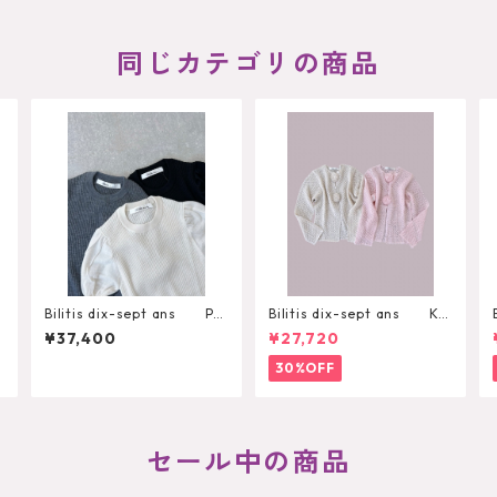
同じカテゴリの商品
Bilitis dix-sept ans Puf
Bilitis dix-sept ans Kni
f Sleeve Pullover
t Cardigan
¥37,400
¥27,720
30%OFF
セール中の商品