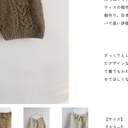
ティスの服
服作り。日
パで高い評
ざっくりと
たデザイン
て着てもか
せてほしく
【サイズ】
【カラー】 I