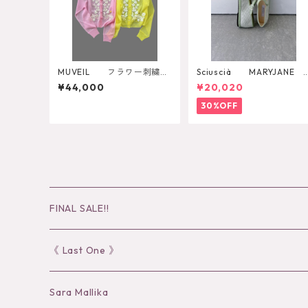
MUVEIL フラワー刺繍シ
Sciuscià MARYJANE
アーカーディガン MA262K
（ARTICHOKE）
¥44,000
¥20,020
CD001
30%OFF
FINAL SALE!!
30％OFF
《 Last One 》
40％OFF
Sara Mallika