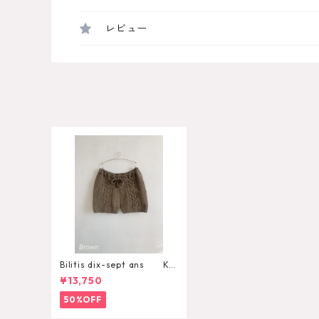
レビュー
Bilitis dix-sept ans Kni
tted Pants
¥13,750
50%OFF