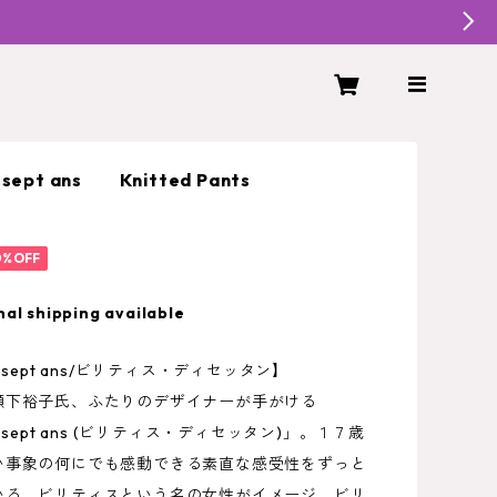
ix-sept ans Knitted Pants
0
0%OFF
nal shipping available
 dix-sept ans/ビリティス・ディセッタン】
瀬下裕子氏、ふたりのデザイナーが手がける
 dix-sept ans (ビリティス・ディセッタン)」。１７歳
い事象の何にでも感動できる素直な感受性をずっと
いる、ビリティスという名の女性がイメージ。ビリ