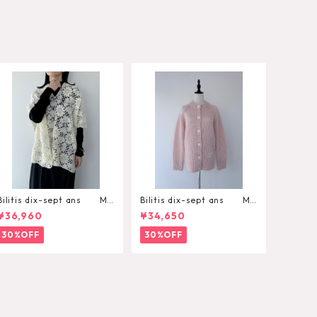
Bilitis dix-sept ans Mo
Bilitis dix-sept ans Mo
hair Hand Knit Poncho
hair Cardigan
¥36,960
¥34,650
30%OFF
30%OFF