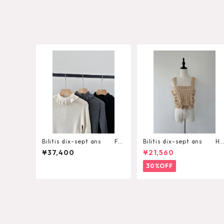
Bilitis dix-sept ans Fril
Bilitis dix-sept ans Ha
l Collar Pullover
nd Knit Camisole
¥37,400
¥21,560
30%OFF