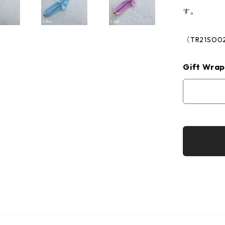
す。
（TR21SO0
Gift Wrap