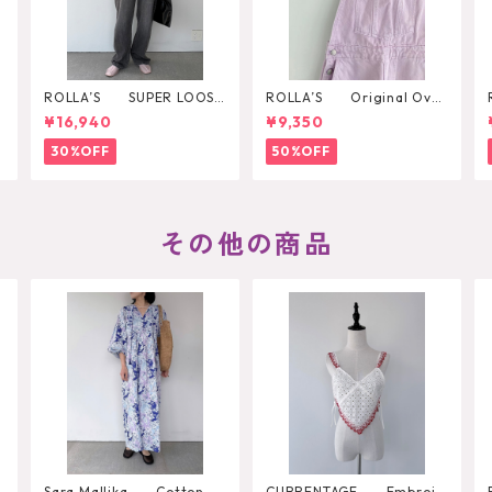
ROLLA’S SUPER LOOSE
ROLLA’S Original Over
BLACK STONE
all
¥16,940
¥9,350
30%OFF
50%OFF
その他の商品
Sara Mallika Cotton Bo
CURRENTAGE Embroid