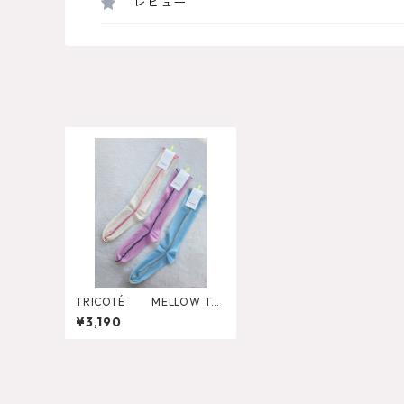
レビュー
TRICOTÉ MELLOW TUL
LE HIGH SOCKS
¥3,190