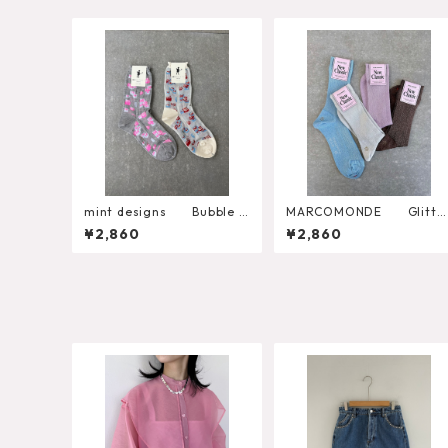
mint designs Bubble F
MARCOMONDE Glitte
lower Socks （492SO4
Ribbed Socks
¥2,860
¥2,860
LW04）