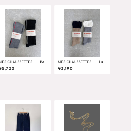
MES CHAUSSETTES Bac
MES CHAUSSETTES Lay
k Line Wide Rib Tights
ered Like Wide Rib Socks
¥5,720
¥3,190