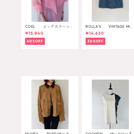
COEL ビッグカラーシア
ROLLA'S VINTAGE MINI
ーシャツ
DAZZLER
¥15,840
¥14,630
40%OFF
30%OFF
MUVEIL PAYDAYコラボ
COOHEM Mix Color T-