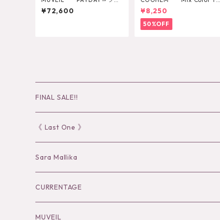
ジャケット MA262FJK7
SHIRT
¥72,600
¥8,250
01
50%OFF
FINAL SALE!!
30％OFF
《 Last One 》
40％OFF
Sara Mallika
50％OFF
Tops
CURRENTAGE
60%OFF
Bottoms
Outer
MUVEIL