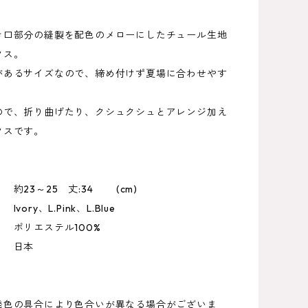
き口部分の縫製を配色のメローにしたチュール生地
クス。
があるサイズなので、締め付けず夏場に合わせやす
。
ので、折り曲げたり、クシュクシュとアレンジ加え
クスです。
約23～25 丈:34 (cm)
ory、L.Pink、L.Blue
ポリエステル100%
 日本
発色の具合により色合いが異なる場合がございま