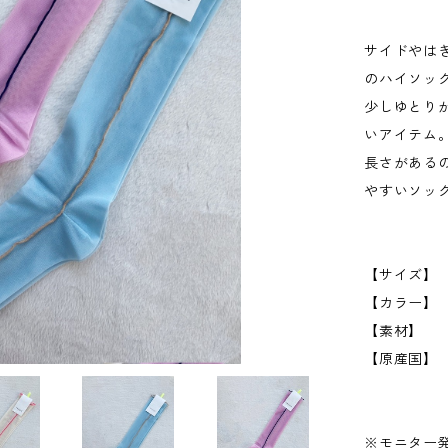
サイドやは
のハイソッ
少しゆとり
いアイテム
長さがある
やすいソッ
【サイズ】 
【カラー】 Iv
【素材】 
【原産国】
※モニター