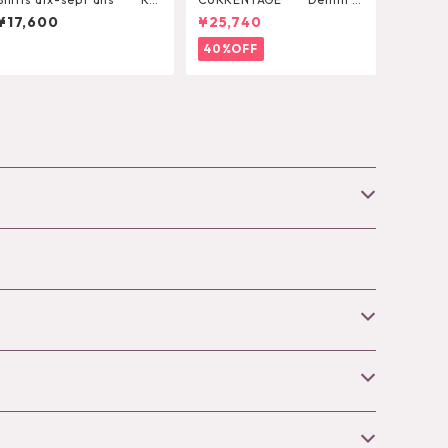
ttan Shoulder Bascket
kirt
¥17,600
¥25,740
40%OFF