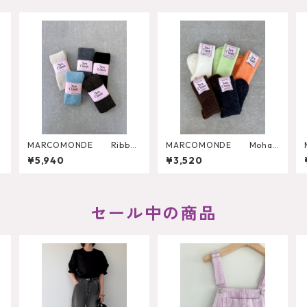
r
MARCOMONDE Ribbed
MARCOMONDE Mohair
Tights
Socks
¥5,940
¥3,520
セール中の商品