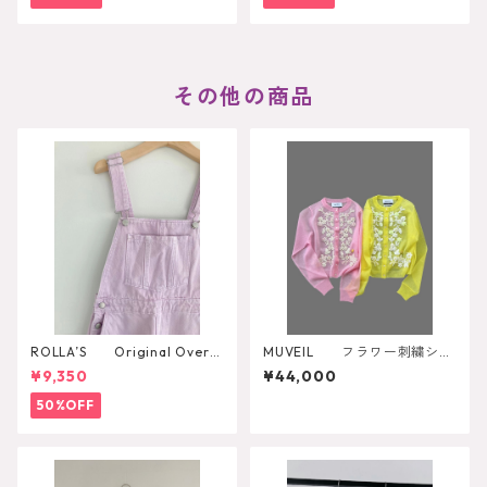
その他の商品
ROLLA’S Original Overal
MUVEIL フラワー刺繍シア
l
ーカーディガン MA262KCD
¥9,350
¥44,000
001
50%OFF