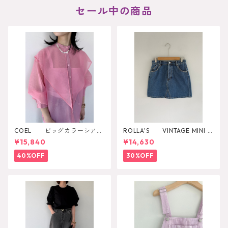
セール中の商品
COEL ビッグカラーシアー
ROLLA'S VINTAGE MINI D
シャツ
AZZLER
¥15,840
¥14,630
40%OFF
30%OFF