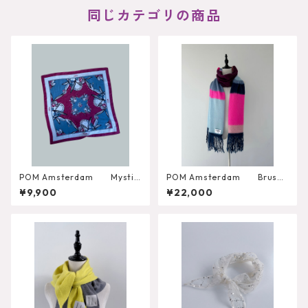
同じカテゴリの商品
POM Amsterdam Mystic
POM Amsterdam Brushe
Dinner Small Blue Shawl
d Stripes Blue Shawl
¥9,900
¥22,000