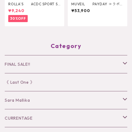
ROLLA’S ACDC SPORT SP
MUVEIL PAYDAY コラボパ
LICE TEE
ンツ MA262FP701
¥9,240
¥53,900
30%OFF
Category
FINAL SALE!!
30％OFF
《 Last One 》
40％OFF
Sara Mallika
50％OFF
Tops
CURRENTAGE