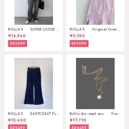
ROLLA’S SUPER LOOSE B
ROLLA’S Original Overal
LACK STONE
l
¥16,940
¥9,350
30%OFF
50%OFF
ROLLA’S EASTCOAST FLA
Bilitis dix-sept ans Fres
RE AVA
h Pearl Pendant
¥15,400
¥17,710
30%OFF
30%OFF