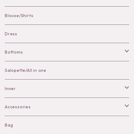
Pierce
Blouse/Shirts
Bracelet
Dress
Bottoms
Skirt
Salopette/All in one
Pants
Inner
Bra
Accessories
Shorts
Necklace
Bag