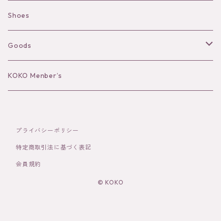
Camisole
Pierce/Earring
Shoes
Long sleeve
Ear Cuff
Goods
Bracelet／Bangle
Hat
KOKO Menber’s
Ring
Stole
プライバシーポリシー
Brooch
Socks
特定商取引法に基づく表記
会員規約
Hair Accessories
© KOKO
その他