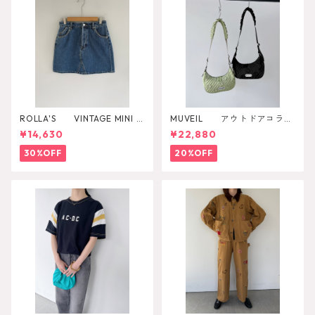
ROLLA'S VINTAGE MINI D
MUVEIL アウトドアコラボ
AZZLER
ショルダーバッグ
¥14,630
¥22,880
30%OFF
20%OFF