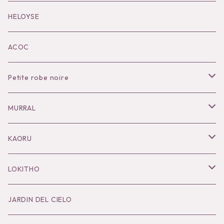
Black series
HELOYSE
KOKO別注
ACOC
Petite robe noire
Necklace
MURRAL
Pierce
Outer
KAORU
Bracelet／Bangle
Tops
Necklace
LOKITHO
Ring
Bottoms
Pierce
Tops
JARDIN DEL CIELO