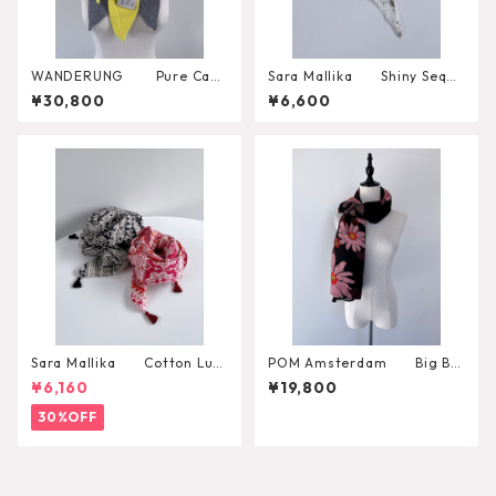
WANDERUNG Pure Cash
Sara Mallika Shiny Sequi
mere 100％ Triangle Scarf
n Embroidery Scarf
¥30,800
¥6,600
Sara Mallika Cotton Lure
POM Amsterdam Big Blo
x Border Print Scarf
oming Shawl
¥6,160
¥19,800
30%OFF