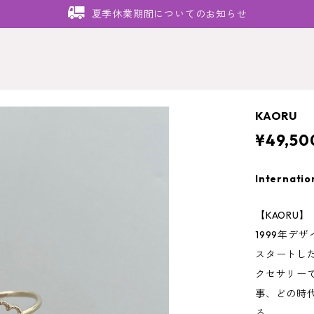
夏季休業期間についてのお知らせ
KAORU 【
¥49,50
Internatio
【KAORU】
1999年デ
スタートし
クセサリー
事、どの時
る。