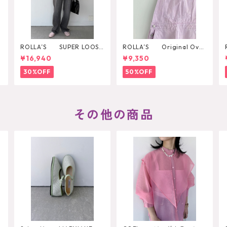
ROLLA’S SUPER LOOSE
ROLLA’S Original Over
BLACK STONE
all
¥16,940
¥9,350
30%OFF
50%OFF
その他の商品