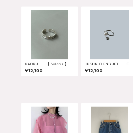
KAORU 【 Solaris 】 ソ
JUSTIN CLENQUET CO
ラリス リングS RSV-826
CO RING 34JC01COC
¥12,100
¥12,100
-S
O