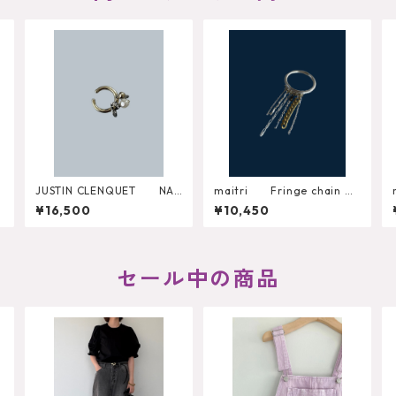
JUSTIN CLENQUET NAT
maitri Fringe chain Ri
HAN RING 34JC01NAT
ng （RG-084-SV）
¥16,500
¥10,450
HAN2
セール中の商品