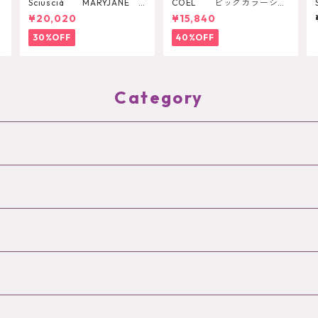
t
Sciuscià MARYJANE
COEL ビッグカラーシア
（ARTICHOKE）
ーシャツ
¥20,020
¥15,840
30%OFF
40%OFF
Category