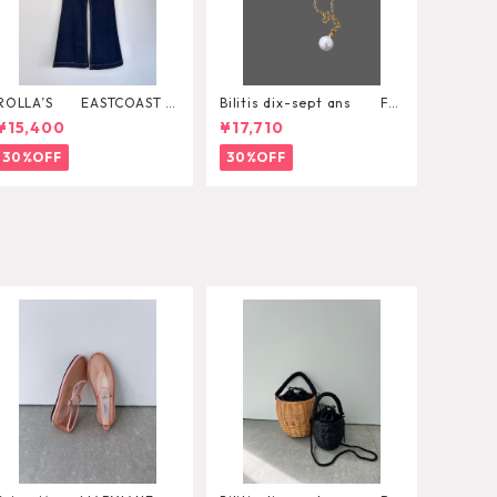
ROLLA’S EASTCOAST F
Bilitis dix-sept ans Fre
LARE AVA
sh Pearl Pendant
¥15,400
¥17,710
30%OFF
30%OFF