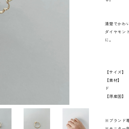
清楚でかわ
ダイヤモン
に。
【サイズ】
【素材】 
ド
【原産国】
※ブランド
※モニター