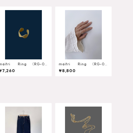
maitri Ring （RG-06
maitri Ring （RG-04
9）
9S-SV） 12～13号
¥7,260
¥8,800