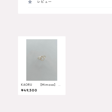
レビュー
KAORU 【Mimosa】 Di
amond Ring
¥49,500