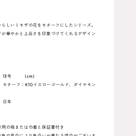
いらしいミモザの花をモチーフにしたシリーズ。
ドが華やかと上品さを印象づけてくれるデザイン
 13号 (cm)
モチーフ：K10イエローゴールド、ダイヤモン
 日本
専用の箱または巾着と保証書付き
発色の具合により色合いが異なる場合がございま