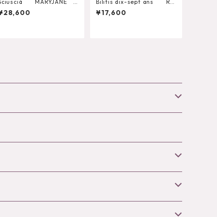
Sciuscià MARYJANE
Bilitis dix-sept ans Ra
（ROASTED PEACH）
ttan Shoulder Bascket
¥28,600
¥17,600