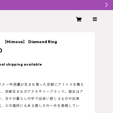
Mimosa】 Diamond Ring
0
nal shipping available
ザイナー中西薫が生まれ育った京都にアトリエを構え
た、京都生まれのアクセサリーブランド。彼女はア
で、日々の暮らしの中で出会い感じるものや出来
代、どの場所にもある美しさの一片を表現してい