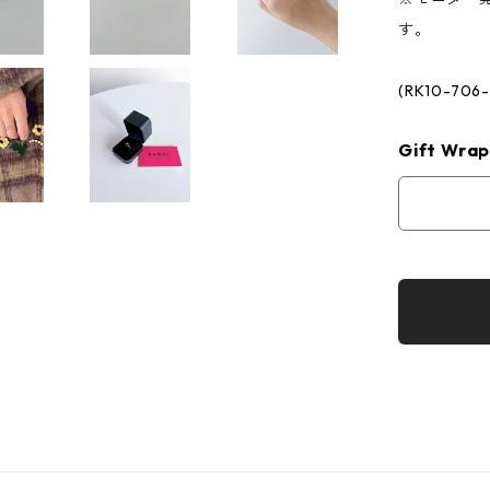
す。
(RK10-706
Gift Wrap