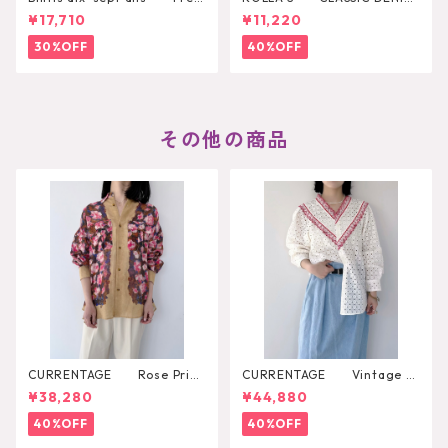
h Pearl Pendant
SHIRT RINSE
¥17,710
¥11,220
30%OFF
40%OFF
その他の商品
CURRENTAGE Rose Print
CURRENTAGE Vintage L
Shirt
ace Blouse
¥38,280
¥44,880
40%OFF
40%OFF