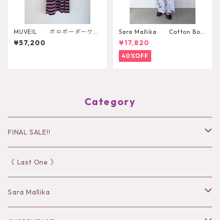
MUVEIL ポロボーダーワン
Sara Mallika Cotton Boh
ピース MA262UA001
emian Flower Print Dress
¥57,200
¥17,820
40%OFF
Category
FINAL SALE!!
30％OFF
《 Last One 》
40％OFF
Sara Mallika