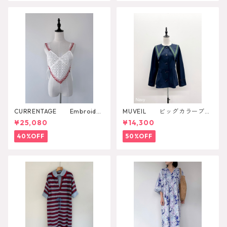
CURRENTAGE Embroider
MUVEIL ビッグカラーブラ
y Layared Blouse
ウス
¥25,080
¥14,300
40%OFF
50%OFF