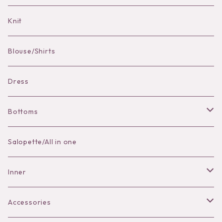
Bag Charm
Knit
Pierce
Blouse/Shirts
Bracelet
Dress
Bottoms
Skirt
Salopette/All in one
Pants
Inner
Bra
Accessories