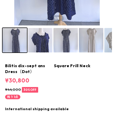
1
/8
Bilitis dix-sept ans Square Frill Neck
Dress（Dot）
¥30,800
¥44,000
30%OFF
残り1点
International shipping available