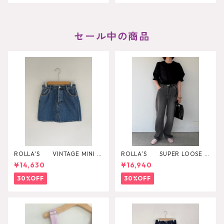
セール中の商品
ROLLA'S VINTAGE MINI D
ROLLA’S SUPER LOOSE B
AZZLER
LACK STONE
¥14,630
¥16,940
30%OFF
30%OFF