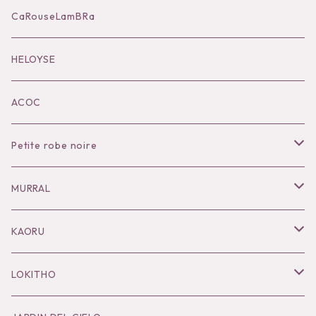
Accessories
CaRouseLamBRa
Black series
HELOYSE
KOKO別注
ACOC
Petite robe noire
Necklace
MURRAL
Pierce
Outer
KAORU
Bracelet／Bangle
Tops
Necklace
LOKITHO