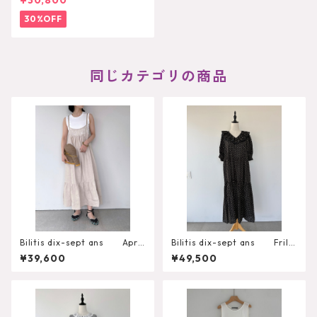
¥30,800
30%OFF
同じカテゴリの商品
Bilitis dix-sept ans Apro
Bilitis dix-sept ans Frill
n Cami Dress
Tired Dress（Dot） 2913-7
¥39,600
¥49,500
17