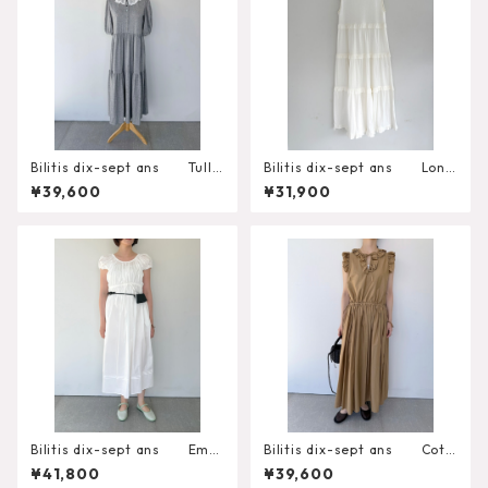
Bilitis dix-sept ans Tulle
Bilitis dix-sept ans Long
Collar Dress
Jersey Dress 2916-384
¥39,600
¥31,900
Bilitis dix-sept ans Empi
Bilitis dix-sept ans Cott
re Dress 2913-708
on Frill Dress
¥41,800
¥39,600