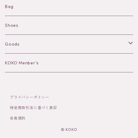
Shorts
Necklace
Bag
Camisole
Pierce/Earring
Shoes
Long sleeve
Ear Cuff
Goods
Bracelet／Bangle
Hat
KOKO Menber’s
Ring
Stole
プライバシーポリシー
Brooch
Socks
特定商取引法に基づく表記
会員規約
Hair Accessories
© KOKO
その他