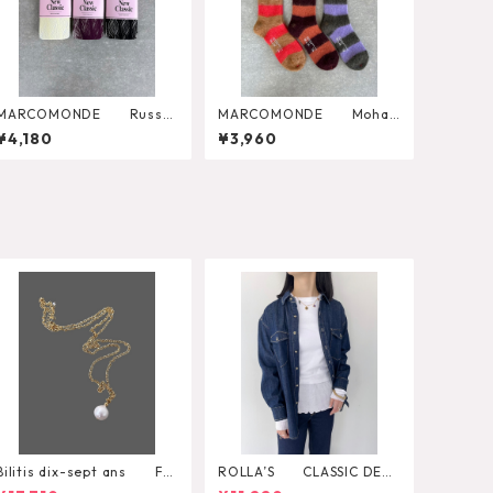
MARCOMONDE Russel
MARCOMONDE Mohair
l Tights 1
Border Socks 24
¥4,180
¥3,960
Bilitis dix-sept ans Fre
ROLLA’S CLASSIC DENI
sh Pearl Pendant
M SHIRT RINSE