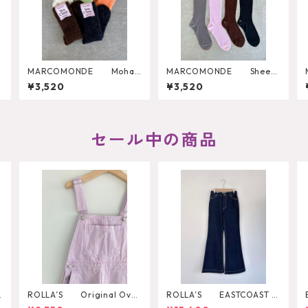
d
MARCOMONDE Mohair
MARCOMONDE Sheer
Socks
Ribbed high Socks
¥3,520
¥3,520
セール中の商品
E
ROLLA’S Original Over
ROLLA’S EASTCOAST F
all
LARE AVA