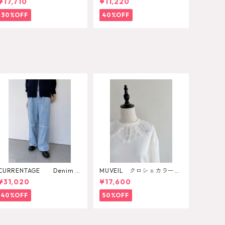
¥17,710
¥11,220
30%OFF
40%OFF
CURRENTAGE Denim P
MUVEIL クロシェカラープ
ants
ルオーバー
¥31,020
¥17,600
40%OFF
50%OFF