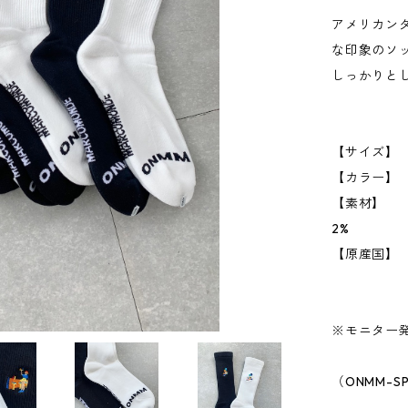
アメリカン
な印象のソ
しっかりと
【サイズ】 
【カラー】 W
【素材】 コ
2%
【原産国】
※モニター
（ONMM-S