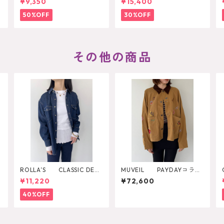
¥9,350
¥15,400
50%OFF
30%OFF
その他の商品
ROLLA’S CLASSIC DENI
MUVEIL PAYDAYコラボ
M SHIRT RINSE
ジャケット MA262FJK7
¥11,220
¥72,600
01
40%OFF