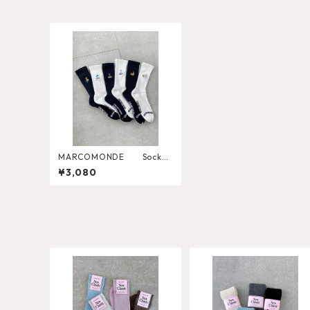
MARCOMONDE Socks
【ONMM-SP003】
¥3,080