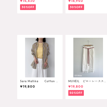
¥14,630
¥16,940
30%OFF
30%OFF
Sara Mallika Cotton W
MUVEIL ピローレーススカ
ave Strip Print Shirt
ート
¥19,800
¥19,800
50%OFF