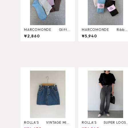
MARCOMONDE Glitter
MARCOMONDE Ribbe
Ribbed Socks
Tights
¥2,860
¥5,940
ROLLA'S VINTAGE MINI
ROLLA’S SUPER LOOS
DAZZLER
BLACK STONE