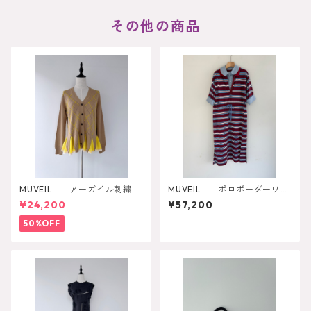
その他の商品
MUVEIL アーガイル刺繍カ
MUVEIL ポロボーダーワン
ーディガン
ピース MA262UA001
¥24,200
¥57,200
50%OFF