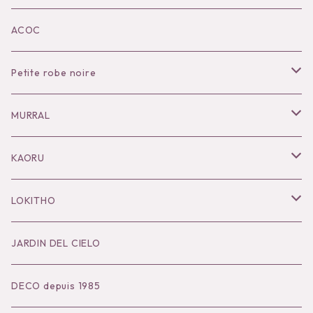
KOKO別注
ACOC
Petite robe noire
Necklace
MURRAL
Pierce
Outer
KAORU
Bracelet／Bangle
Tops
Necklace
LOKITHO
Ring
Bottoms
Pierce
Tops
JARDIN DEL CIELO
Brooch
Dress
Ear Cuff
Bottoms
DECO depuis 1985