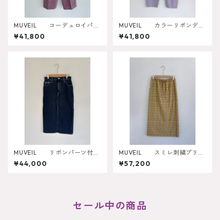
MUVEIL コーデュロイパン
MUVEIL カラーリボンデニ
ツ MA262FP004
ムパンツ
¥41,800
¥41,800
MUVEIL リボンパーツ付デ
MUVEIL スミレ刺繍プリン
ニムスカート MA262FS003
トスカート
¥44,000
¥57,200
セール中の商品