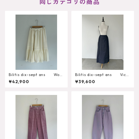
同じカテゴリの商品
Bilitis dix-sept ans Wool
Bilitis dix-sept ans Victo
Gauze Skirt 2912-925
rian Skirt
¥42,900
¥39,600