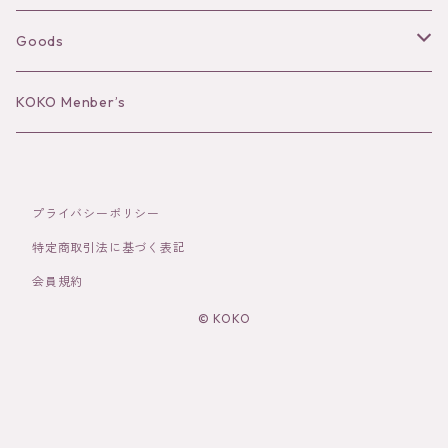
Long sleeve
Ear Cuff
Goods
Bracelet／Bangle
Hat
KOKO Menber’s
Ring
Stole
プライバシーポリシー
Brooch
Socks
特定商取引法に基づく表記
会員規約
Hair Accessories
© KOKO
その他