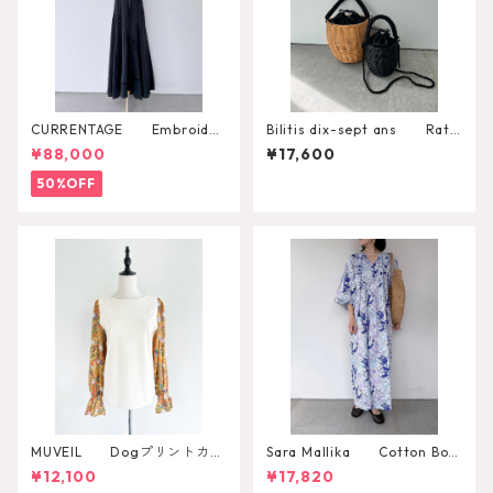
CURRENTAGE Embroider
Bilitis dix-sept ans Ratt
y One Piece
an Shoulder Bascket
¥88,000
¥17,600
50%OFF
MUVEIL Dogプリントカッ
Sara Mallika Cotton Boh
トソー
emian Flower Print Dress
¥12,100
¥17,820