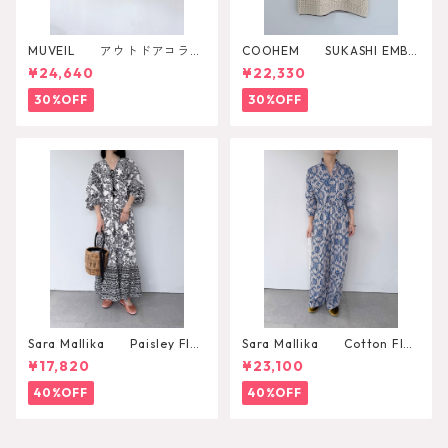
MUVEIL アウトドアコラボ
COOHEM SUKASHI EMBO
2WAYリュック
SSED KNIT PULLOVER
¥24,640
¥22,330
30%OFF
30%OFF
Sara Mallika Paisley Flo
Sara Mallika Cotton Flo
wer Print Dress
wer Signal Print All In One
¥17,820
¥23,100
40%OFF
40%OFF