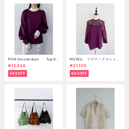
POM Amsterdam Top Ka
MUVEIL フラワークロシェカ
e Pulm
ットソー
¥12,540
¥21,120
40%OFF
40%OFF