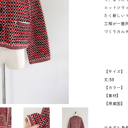
ニットツウ
たく新しい
工程が一箇
づくりカル
【サイズ】 
丈:53 (
【カラー】 
【素材】 
【原産国】
※モデル身長1