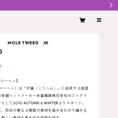
 MOLE TWEED JK
0
T
M/コーヘン】
（コーヘン）は「交編（こうへん）」に由来する造語
の老舗ニットメーカー米富繊維株式会社のファクト
して2010 AUTUMN & WINTERよりスタート。
は、形状の異なる複数の素材を組み合わせて編み立
く新しい素材を産み出す技術を指す。