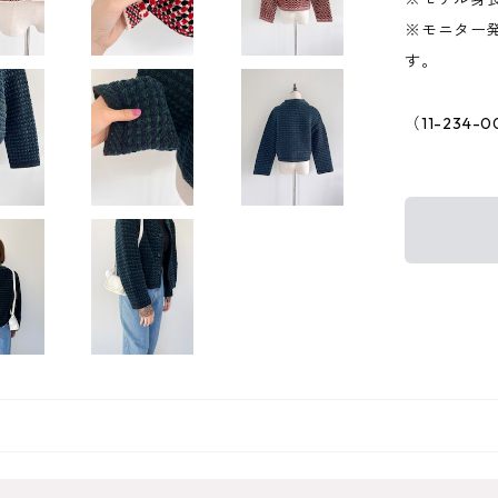
※モニター
す。
（11-234-