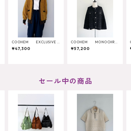
COOHEM EXCLUSIVE G
COOHEM MONOCHRO
ARMENT
ME TWEED JACKET
¥47,300
¥57,200
セール中の商品