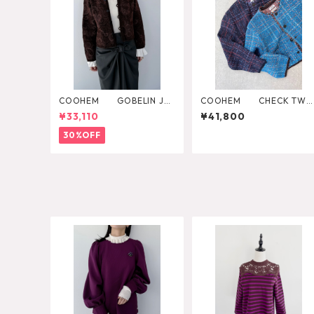
COOHEM GOBELIN JA
COOHEM CHECK TWE
CQUARD KNIT JACKET
ED CARDIGAN
¥33,110
¥41,800
30%OFF