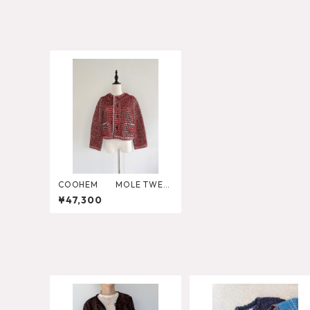
COOHEM MOLE TWEE
D JK
¥47,300