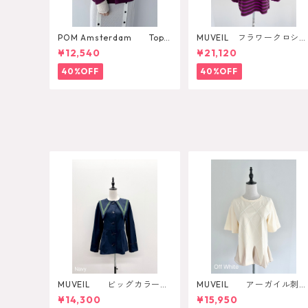
POM Amsterdam Top K
MUVEIL フラワークロシェ
ae Pulm
カットソー
¥12,540
¥21,120
40%OFF
40%OFF
MUVEIL ビッグカラーブ
MUVEIL アーガイル刺繍
ラウス
カットソー
¥14,300
¥15,950