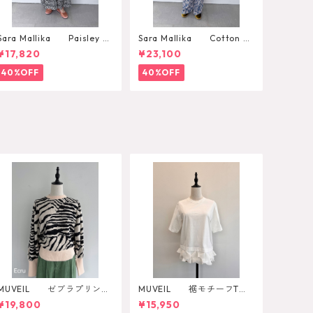
Sara Mallika Paisley Fl
Sara Mallika Cotton Fl
ower Print Dress
ower Signal Print All In O
¥17,820
¥23,100
ne
40%OFF
40%OFF
MUVEIL ゼブラプリント
MUVEIL 裾モチーフTシ
ニットプルオーバー
ャツ
¥19,800
¥15,950