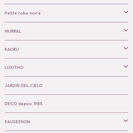
Petite robe noire
Necklace
MURRAL
Pierce
Outer
KAORU
Bracelet／Bangle
Tops
Necklace
LOKITHO
Ring
Bottoms
Pierce
Tops
JARDIN DEL CIELO
Brooch
Dress
Ear Cuff
Bottoms
DECO depuis 1985
Hair Accessories
Accessories
Bangle
Dress
EAUSEENON