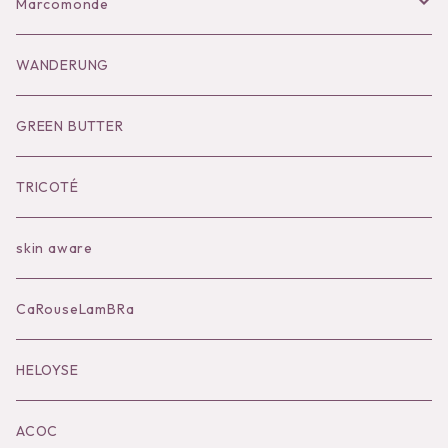
Bag
Goods
Salopette/All in one
Dress
Marcomonde
Goods
Tutu
Outer
Socks
WANDERUNG
Socks
Shoes
Inner
Goods
Goods
GREEN BUTTER
Bilitis dix-sept ans
Outer
TRICOTÉ
Bag
skin aware
Accessories
CaRouseLamBRa
Black series
HELOYSE
KOKO別注
ACOC