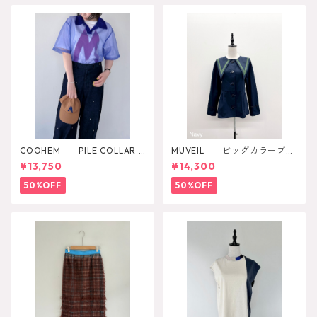
COOHEM PILE COLLAR S
MUVEIL ビッグカラーブラ
HEER KNIT P/O
ウス
¥13,750
¥14,300
50%OFF
50%OFF