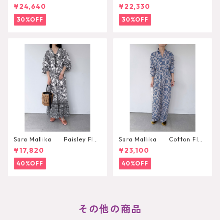
2WAYリュック
SSED KNIT PULLOVER
¥24,640
¥22,330
30%OFF
30%OFF
Sara Mallika Paisley Flo
Sara Mallika Cotton Flo
wer Print Dress
wer Signal Print All In One
¥17,820
¥23,100
40%OFF
40%OFF
その他の商品