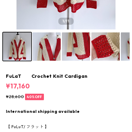
1
/11
FuLaT Crochet Knit Cardigan
¥17,160
¥28,600
40%OFF
International shipping available
【 FuLuT/ フラット 】