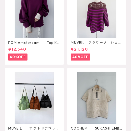
POM Amsterdam Top Ka
MUVEIL フラワークロシェカ
e Pulm
ットソー
¥12,540
¥21,120
40%OFF
40%OFF
MUVEIL アウトドアコラボ
COOHEM SUKASHI EMBO