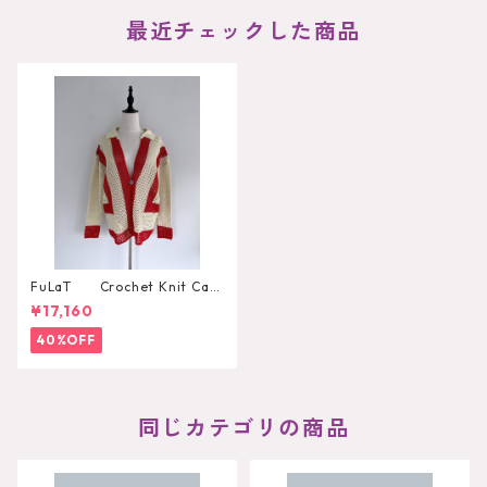
最近チェックした商品
FuLaT Crochet Knit Car
digan
¥17,160
40%OFF
同じカテゴリの商品