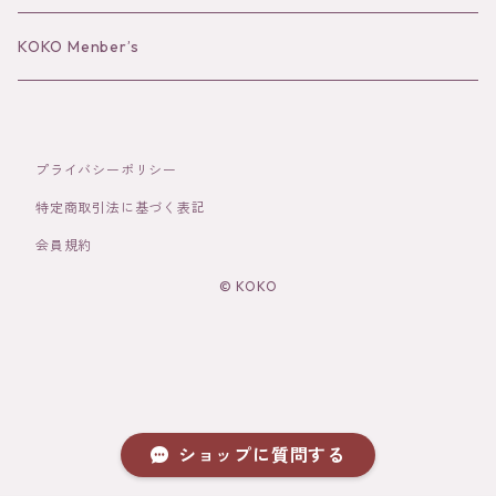
Bracelet／Bangle
Hat
KOKO Menber’s
Ring
Stole
プライバシーポリシー
Brooch
Socks
特定商取引法に基づく表記
会員規約
Hair Accessories
© KOKO
その他
ショップに質問する