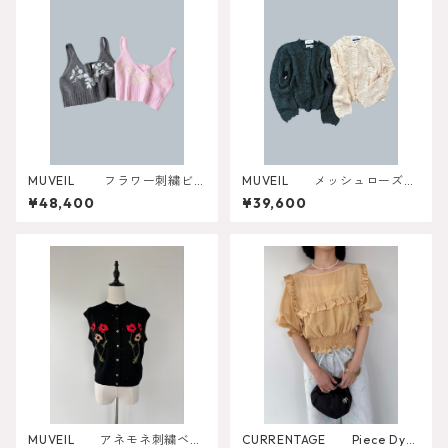
MUVEIL フラワー刺繍ビ
MUVEIL メッシュローズカ
スチェ MA262EAC003
ーディガン MA262KCD0
¥48,400
¥39,600
07
MUVEIL アネモネ刺繍ベス
CURRENTAGE Piece Dyei