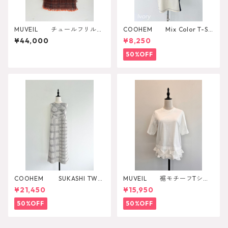
MUVEIL チュールフリルス
COOHEM Mix Color T-SH
カート MA262FS002
IRT
¥44,000
¥8,250
50%OFF
COOHEM SUKASHI TWE
MUVEIL 裾モチーフTシャ
ED ONE-PICEC
ツ
¥21,450
¥15,950
50%OFF
50%OFF