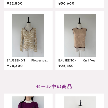
ト MA262KCD004
ng Cupra Blouse
¥52,800
¥50,600
EAUSEENON Flower patt
EAUSEENON Knit Vest
ern cut and sewn
¥28,600
¥25,850
セール中の商品