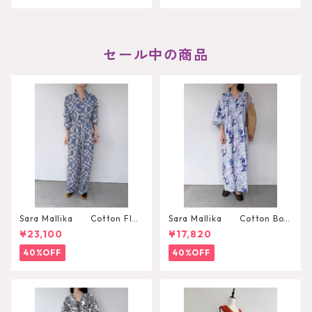
099
セール中の商品
Sara Mallika Cotton Flo
Sara Mallika Cotton Boh
wer Signal Print All In One
emian Flower Print Dress
¥23,100
¥17,820
40%OFF
40%OFF