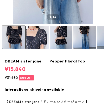
1
/13
DREAM sister jane Pepper Floral Top
¥15,840
¥31,680
50%OFF
International shipping available
【 DREAM sister jane / ドリームシスタージェーン 】