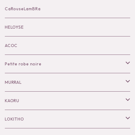
Accessories
CaRouseLamBRa
Black series
HELOYSE
KOKO別注
ACOC
Petite robe noire
Necklace
MURRAL
Pierce
Outer
KAORU
Bracelet／Bangle
Tops
Necklace
LOKITHO