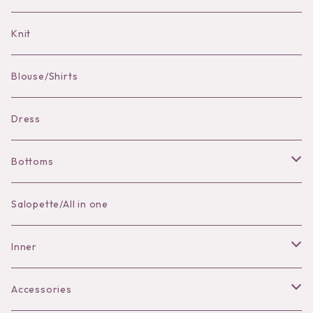
Bag Charm
Knit
Pierce
Blouse/Shirts
Bracelet
Dress
Bottoms
Skirt
Salopette/All in one
Pants
Inner
Bra
Accessories