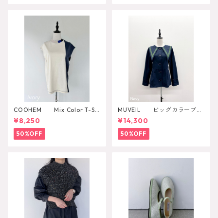
COOHEM Mix Color T-SH
MUVEIL ビッグカラーブラ
IRT
ウス
¥8,250
¥14,300
50%OFF
50%OFF