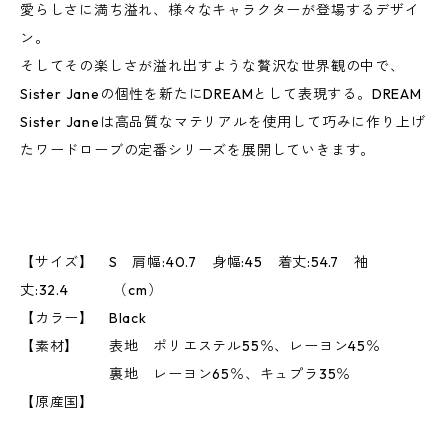
愛らしさに満ち溢れ、様々なキャラクターが登場するデザイ
ン。
そしてその楽しさが溢れ出すような贅沢な世界観の中で、
Sister Janeの個性を新たにDREAMとして表現する。DREAM
Sister Janeは高品質なマテリアルを使用して巧みに作り上げ
たワードローブの定番シリーズを展開していきます。
【サイズ】 S 肩幅:40.7 身幅:45 着丈:54.7 袖
丈:32.4 （cm）
【カラー】 Black
【素材】 表地 ポリエステル55％、レーヨン45％
裏地 レーヨン65％、キュプラ35％
【原産国】