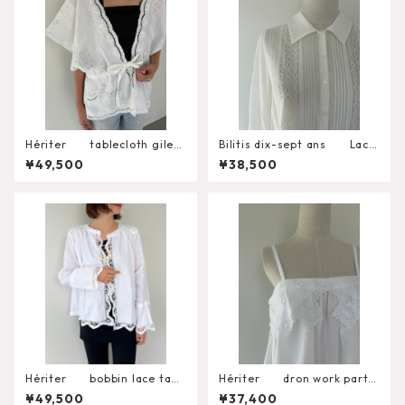
Hériter tablecloth gilet
Bilitis dix-sept ans Lace
H0-00-3102
+Tuck Blouse 2911-959
¥49,500
¥38,500
Hériter bobbin lace tabl
Hériter dron work parts
ecloth blouse H0-00-3
camisole H0-00-3092
¥49,500
¥37,400