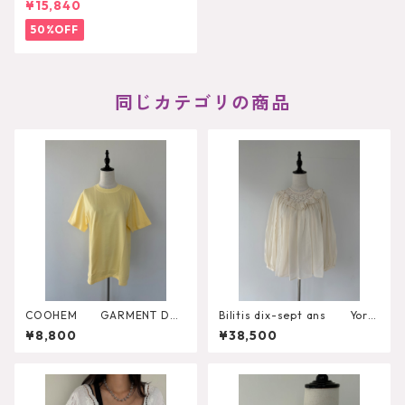
¥15,840
50%OFF
同じカテゴリの商品
COOHEM GARMENT DYE
Bilitis dix-sept ans York
D SOLID T-SHIRT（Short Sle
Lace Blouse 2911-960
¥8,800
¥38,500
eve Crew）