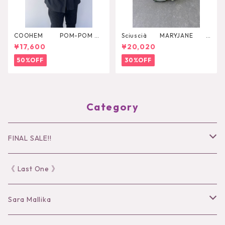
COOHEM POM-POM M
Sciuscià MARYJANE
ELANGE KNIT VEST
（ARTICHOKE）
¥17,600
¥20,020
50%OFF
30%OFF
Category
FINAL SALE!!
30％OFF
《 Last One 》
40％OFF
Sara Mallika