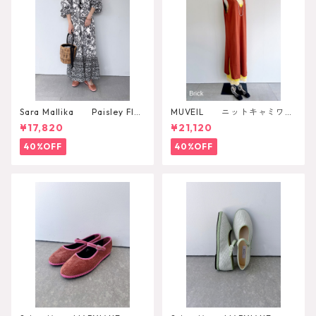
Sara Mallika Paisley Flo
MUVEIL ニットキャミワン
wer Print Dress
ピース
¥17,820
¥21,120
40%OFF
40%OFF