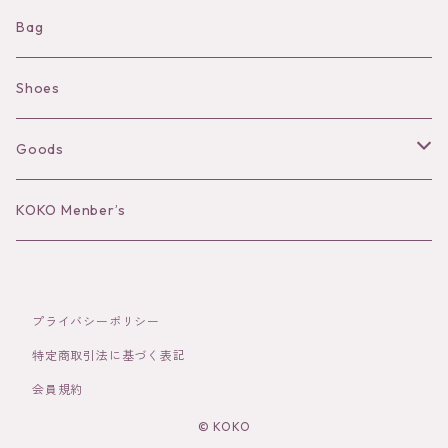
Shorts
Necklace
Bag
Camisole
Pierce/Earring
Shoes
Long sleeve
Ear Cuff
Goods
Bracelet／Bangle
Hat
KOKO Menber’s
Ring
Stole
プライバシーポリシー
Brooch
Socks
特定商取引法に基づく表記
会員規約
Hair Accessories
© KOKO