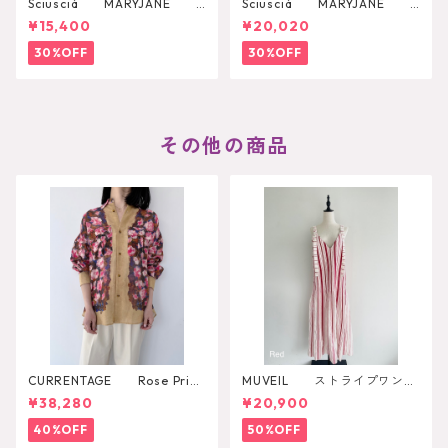
Sciuscià MARYJANE
Sciuscià MARYJANE
（ROOIBOS TEA）
（ARTICHOKE）
¥15,400
¥20,020
30%OFF
30%OFF
その他の商品
CURRENTAGE Rose Print
MUVEIL ストライプワンピ
Shirt
ース
¥38,280
¥20,900
40%OFF
50%OFF