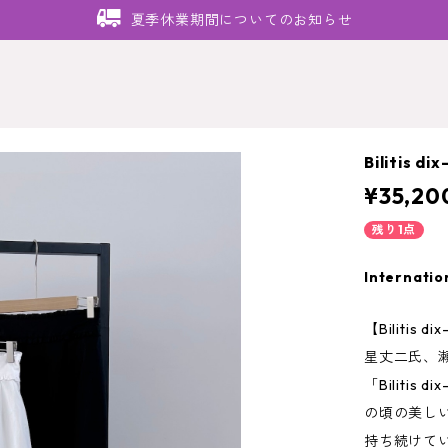
夏季休業期間についてのお知らせ
Bilitis d
¥35,20
残り1点
Internatio
【Bilitis
星丈二氏、
「Bilitis
の頃の美し
持ち続けて