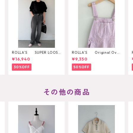
ROLLA’S SUPER LOOSE
ROLLA’S Original Over
BLACK STONE
all
¥16,940
¥9,350
30%OFF
50%OFF
その他の商品