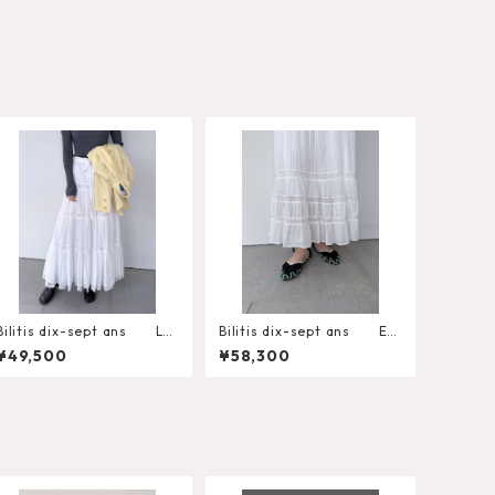
Bilitis dix-sept ans Lo
Bilitis dix-sept ans Ed
ng LaceSkirt
waidian Lace Skirt
¥49,500
¥58,300