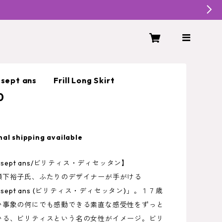
ix-sept ans Frill Long Skirt
0
nal shipping available
 dix-sept ans/ビリティス・ディセッタン】
瀬下裕子氏、ふたりのデザイナーが手がける
 dix-sept ans (ビリティス・ディセッタン)」。１７歳
い事象の何にでも感動できる素直な感受性をずっと
いる、ビリティスという名の女性がイメージ。ビリ