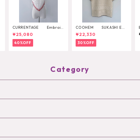
W
CURRENTAGE Embroid
COOHEM SUKASHI EM
ery Layared Blouse
BOSSED KNIT PULLOVER
¥25,080
¥22,330
40%OFF
30%OFF
Category