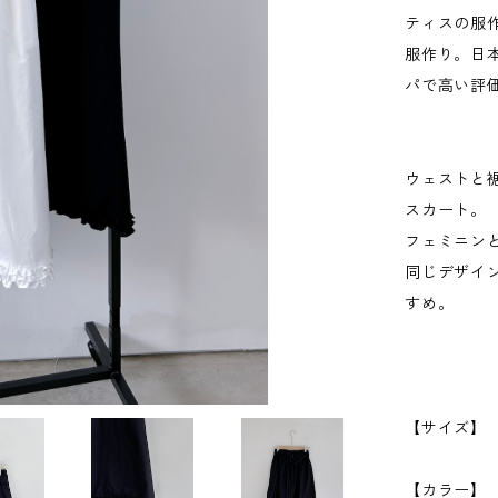
ティスの服
服作り。日
パで高い評
ウェストと
スカート。
フェミニン
同じデザイ
すめ。
【サイズ】 
ペチコ
【カラー】 W