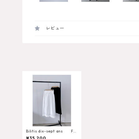
レビュー
Bilitis dix-sept ans Fril
l Long Skirt
¥35,200