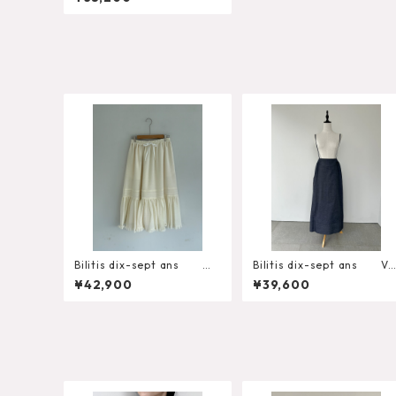
Bilitis dix-sept ans Wo
Bilitis dix-sept ans Vi
ol Gauze Skirt 2912-925
torian Skirt
¥42,900
¥39,600