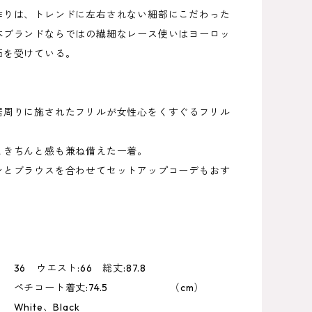
作りは、トレンドに左右されない細部にこだわった
本ブランドならではの繊細なレース使いはヨーロッ
価を受けている。
裾周りに施されたフリルが女性心をくすぐるフリル
ときちんと感も兼ね備えた一着。
ンとブラウスを合わせてセットアップコーデもおす
36 ウエスト:66 総丈:87.8
ート着丈:74.5 （cm）
hite、Black