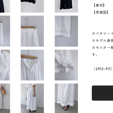
【素材】 
【原産国】
※ペチコー
※モデル身長
※モニター
す。
（2912-911