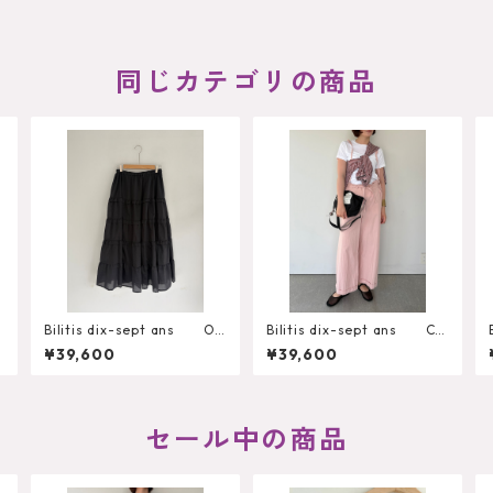
同じカテゴリの商品
c
Bilitis dix-sept ans Or
Bilitis dix-sept ans Co
ganza Frill Skirt 2912-
tton Salopette 2912-355
¥39,600
¥39,600
439
A
セール中の商品