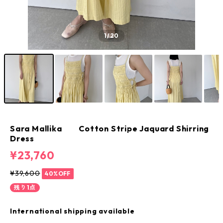
1
/20
Sara Mallika Cotton Stripe Jaquard Shirring
Dress
¥23,760
¥39,600
40%OFF
残り1点
International shipping available