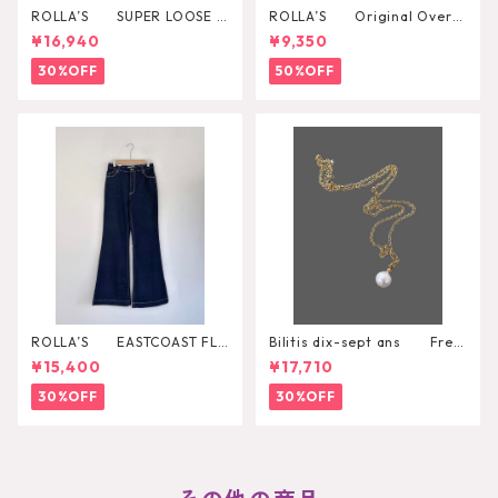
ROLLA’S SUPER LOOSE B
ROLLA’S Original Overal
LACK STONE
l
¥16,940
¥9,350
30%OFF
50%OFF
ROLLA’S EASTCOAST FLA
Bilitis dix-sept ans Fres
RE AVA
h Pearl Pendant
¥15,400
¥17,710
30%OFF
30%OFF