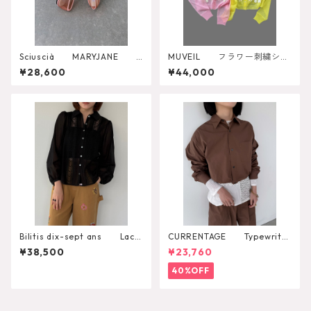
Sciuscià MARYJANE
MUVEIL フラワー刺繍シア
（ROASTED PEACH）
ーカーディガン MA262KCD
¥28,600
¥44,000
001
Bilitis dix-sept ans Lace
CURRENTAGE Typewriter
+Tuck Blouse 2911-959
Shirt Blouson
¥38,500
¥23,760
40%OFF