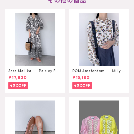
その他の商品
Sara Mallika Paisley Flo
POM Amsterdam Milly B
wer Print Dress
utterfly Blouse
¥17,820
¥15,180
40%OFF
40%OFF