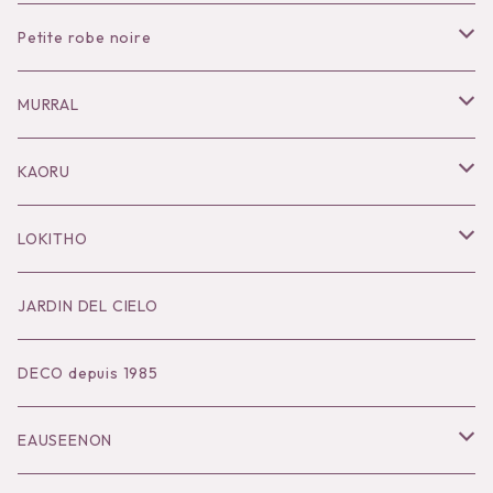
Petite robe noire
Necklace
MURRAL
Pierce
Outer
KAORU
Bracelet／Bangle
Tops
Necklace
LOKITHO
Ring
Bottoms
Pierce
Tops
JARDIN DEL CIELO
Brooch
Dress
Ear Cuff
Bottoms
DECO depuis 1985
Hair Accessories
Accessories
Bangle
Dress
EAUSEENON