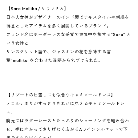
【Sara Mallika / サラマリカ】
日本人女性がデザイナーのインド製でテキスタイルや刺繍を
得意としたアイテムを多く展開しているブランド。
ブランド名はボーダーレスな感覚で世界中を旅する“Sara” と
いう女性と
サンスクリット語で、ジャスミンの花を意味する言
葉“mallika”を合わせた造語から名づけられた。
【リゾートの日差しにも似合うキャミソールドレス】
デコルテ周りがすっきりきれいに見えるキャミソールドレ
ス。
胸元にはラダーレースとたっぷりのシャーリングを組み合わ
せ、裾に向かってさりげなく広がるAラインシルエットで下