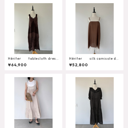
Hériter tablecloth dress
Hériter silk camisole dre
H0-00-7060
ss H2-26-7001
¥64,900
¥52,800