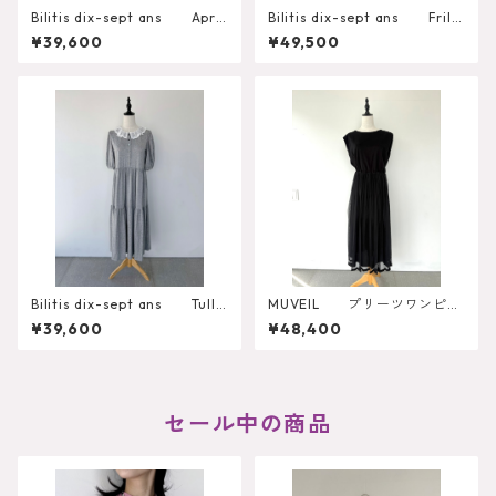
Bilitis dix-sept ans Apro
Bilitis dix-sept ans Frill
n Cami Dress
Tired Dress（Dot） 2913-7
¥39,600
¥49,500
17
Bilitis dix-sept ans Tulle
MUVEIL プリーツワンピー
Collar Dress
ス MA262FA002
¥39,600
¥48,400
セール中の商品