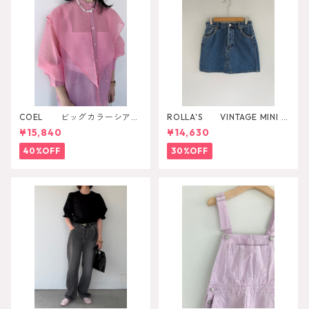
COEL ビッグカラーシアー
ROLLA'S VINTAGE MINI D
シャツ
AZZLER
¥15,840
¥14,630
40%OFF
30%OFF