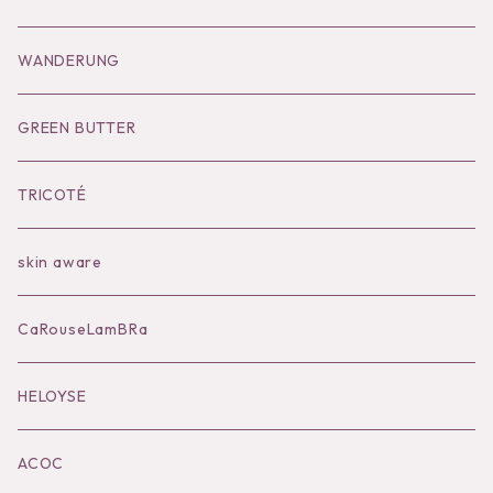
Goods
Tutu
Outer
Socks
WANDERUNG
Socks
Shoes
Inner
Goods
Goods
GREEN BUTTER
Bilitis dix-sept ans
Outer
TRICOTÉ
Bag
skin aware
Accessories
CaRouseLamBRa
Black series
HELOYSE
KOKO別注
ACOC