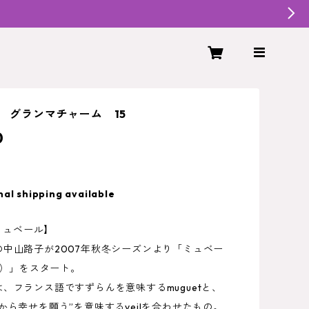
L グランマチャーム 15
0
nal shipping available
/ミュベール】
の中山路子が2007年秋冬シーズンより「ミュベー
IL）」をスタート。
、フランス語ですずらんを意味するmuguetと、
から幸せを願う”を意味するveilを合わせたもの。