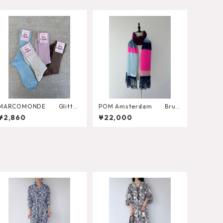
MARCOMONDE Glitter
POM Amsterdam Brus
Ribbed Socks
hed Stripes Blue Shawl
¥2,860
¥22,000