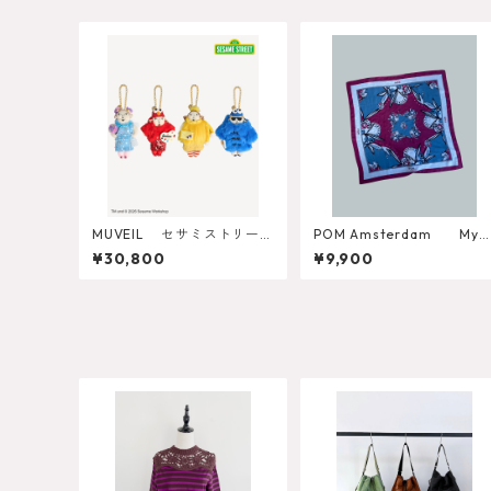
MUVEIL セサミストリート
POM Amsterdam Mys
コラボ グランマチャーム
ic Dinner Small Blue Shaw
¥30,800
¥9,900
MA262EAC701