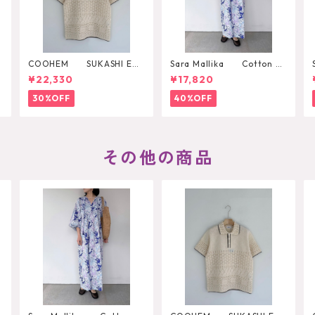
COOHEM SUKASHI EM
Sara Mallika Cotton Bo
BOSSED KNIT PULLOVER
hemian Flower Print Dres
¥22,330
¥17,820
s
30%OFF
40%OFF
その他の商品