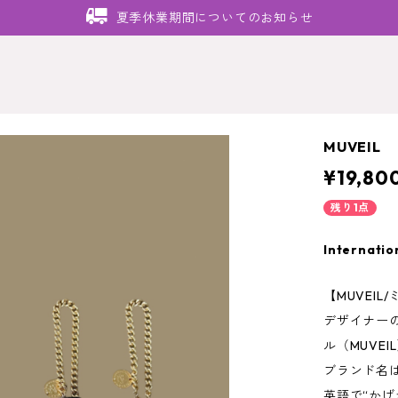
夏季休業期間についてのお知らせ
MUVEI
¥19,80
残り1点
Internatio
【MUVEIL
デザイナー
ル（MUVE
ブランド名は
英語で“かげ