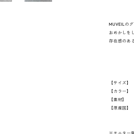
MUVEIL
おめかしを
存在感のあ
【サイズ】 
【カラー】 Li
【素
【原産国】
※モニター