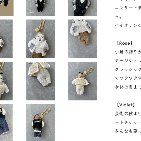
コンサート
ら。
バイオリン
【Rose】
小鳥の飾り
テージショ
クラッシッ
てワクワク
身体の奥ま
【Violet】
芸術の秋よ
ートチケッ
みんなも誘