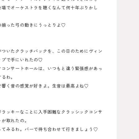
会場でオーケストラを聴くなんて何十年ぶりかし
の揃った弓の動きにうっとりよ♡
がついたクラッチバックを、この日のためにヴィン
ップで手にいれたの♡
クコンサートホールは、いつもと違う緊張感があっ
するわ。
で響く音の感覚が好きよ。生音は最高よね♡
♡ラッキーなことに入手困難なクラッシックコンサ
トが取れたの。
ってみるわ。バーで待ち合わせて行きましょう♡