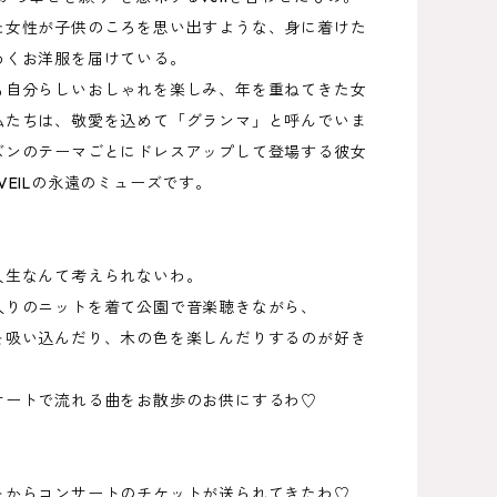
た女性が子供のころを思い出すような、身に着けた
めくお洋服を届けている。
も自分らしいおしゃれを楽しみ、年を重ねてきた女
私たちは、敬愛を込めて「グランマ」と呼んでいま
ズンのテーマごとにドレスアップして登場する彼女
VEILの永遠のミューズです。
人生なんて考えられないわ。
入りのニットを着て公園で音楽聴きながら、
を吸い込んだり、木の色を楽しんだりするのが好き
サートで流れる曲をお散歩のお供にするわ♡
】
トからコンサートのチケットが送られてきたわ♡