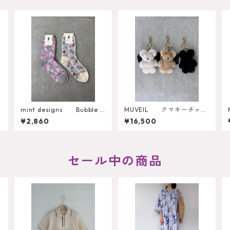
t
mint designs Bubble F
MUVEIL クマキーチャー
l
lower Socks （492SO4
ム
¥2,860
¥16,500
LW04）
セール中の商品