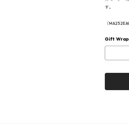
す。
（MA252EA
Gift Wrap