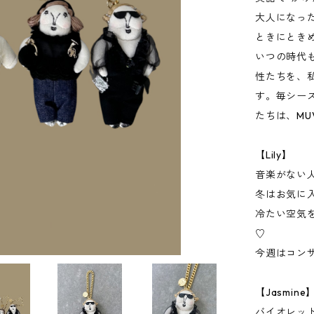
大人になっ
ときにとき
いつの時代
性たちを、
す。毎シー
たちは、MU
【Lily】
音楽がない
冬はお気に
冷たい空気
♡
今週はコン
【Jasmine
バイオレッ