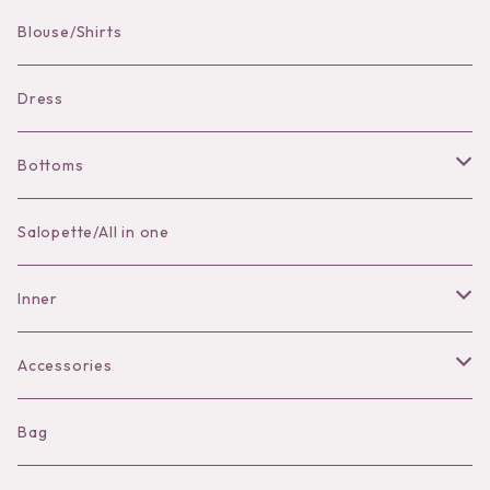
Pierce
Blouse/Shirts
Bracelet
Dress
Bottoms
Skirt
Salopette/All in one
Pants
Inner
Bra
Accessories
Shorts
Necklace
Bag