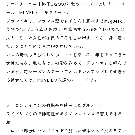
デザイナーの中山路子が2007年秋冬シーズンより「ミュベ
ール（MUVEIL）」をスタート。
ブランド名は、フランス語ですずらんを意味するmuguetと、
英語で“かげから幸せを願う”を意味するveilを合わせたもの。
大人になった女性が子供のころを思い出すような、身に着け
たときにときめくお洋服を届けている。
いつの時代も自分らしいおしゃれを楽しみ、年を重ねてきた
女性たちを、私たちは、敬愛を込めて「グランマ」と呼んで
います。毎シーズンのテーマごとにドレスアップして登場す
る彼女たちは、MUVEILの永遠のミューズです。
レーヨンナイロンの強撚糸を使用したプルオーバー。
ワイドリブなので伸縮性がありノンストレスで着用できる一
着。
フロント部分にハンドメイドで施した蝶ネクタイ風のサテン