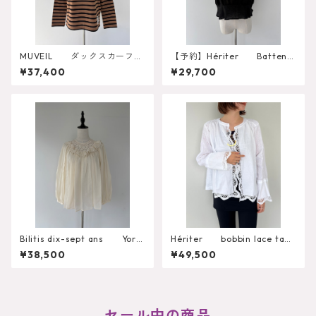
MUVEIL ダックスカーフP
【予約】Hériter Batten C
O MA263UTS001
ollar Parts Gilet H0-00
¥37,400
¥29,700
-3074
Bilitis dix-sept ans York
Hériter bobbin lace tabl
Lace Blouse 2911-960
ecloth blouse H0-00-3
¥38,500
¥49,500
099
セール中の商品