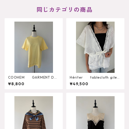
同じカテゴリの商品
COOHEM GARMENT DYE
Hériter tablecloth gilet
D SOLID T-SHIRT（Short Sle
H0-00-3102
¥8,800
¥49,500
eve Crew）