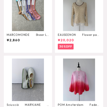
MARCOMONDE Sheer La
EAUSEENON Flower patt
me Socks
ern cut and sewn
¥2,860
¥20,020
30%OFF
Sciuscià MARYJANE
POM Amsterdam Faded