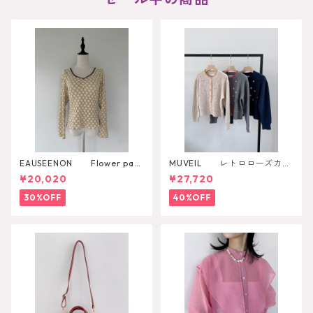
EAUSEENON Flower patt
MUVEIL レトロローズカー
ern cut and sewn
ディガン
¥20,020
¥27,720
30%OFF
40%OFF