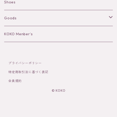
Camisole
Pierce/Earring
Shoes
Long sleeve
Ear Cuff
Goods
Bracelet／Bangle
Hat
KOKO Menber’s
Ring
Stole
プライバシーポリシー
Brooch
Socks
特定商取引法に基づく表記
会員規約
Hair Accessories
© KOKO
その他