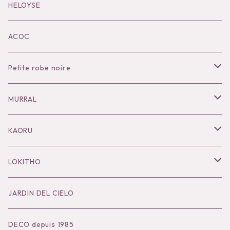
Black series
HELOYSE
KOKO別注
ACOC
Petite robe noire
Necklace
MURRAL
Pierce
Outer
KAORU
Bracelet／Bangle
Tops
Necklace
LOKITHO
Ring
Bottoms
Pierce
Tops
JARDIN DEL CIELO
Brooch
Dress
Ear Cuff
Bottoms
DECO depuis 1985