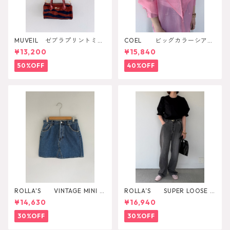
MUVEIL ゼブラプリントミニ
COEL ビッグカラーシアー
ボストンバッグ
シャツ
¥13,200
¥15,840
50%OFF
40%OFF
ROLLA'S VINTAGE MINI D
ROLLA’S SUPER LOOSE B
AZZLER
LACK STONE
¥14,630
¥16,940
30%OFF
30%OFF