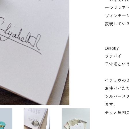
一つづつア
ヴィンテー
表現してい
Lullaby
ララバイ
子守唄とい
イチョウの
お使いいた
シルバーメ
ます。
チッと垣間