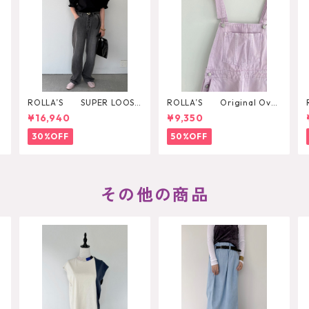
ROLLA’S SUPER LOOSE
ROLLA’S Original Over
BLACK STONE
all
¥16,940
¥9,350
30%OFF
50%OFF
その他の商品