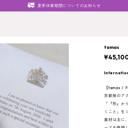
夏季休業期間についてのお知らせ
tamas 
¥45,10
Internatio
【tamas /
京都発のア
「『形』か
くこと」をコ
素材は主に
ーズを使用