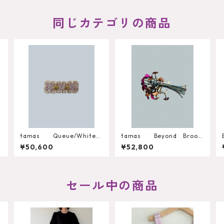
同じカテゴリの商品
tamas Queue/White
tamas Beyond Brooc
Brooch
h
¥50,600
¥52,800
セール中の商品