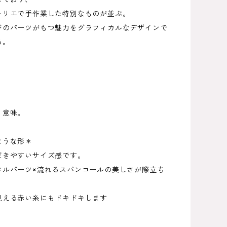
トリエで手作業した特別なものが並ぶ。
ジのパーツがもつ魅力をグラフィカルなデザインで
る。
う意味。
ような形＊
だきやすいサイズ感です。
タルパーツ×流れるスパンコールの美しさが際立ち
見える赤い糸にもドキドキします