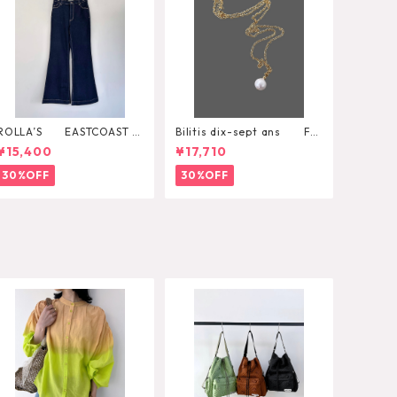
ROLLA’S EASTCOAST F
Bilitis dix-sept ans Fre
LARE AVA
sh Pearl Pendant
¥15,400
¥17,710
30%OFF
30%OFF