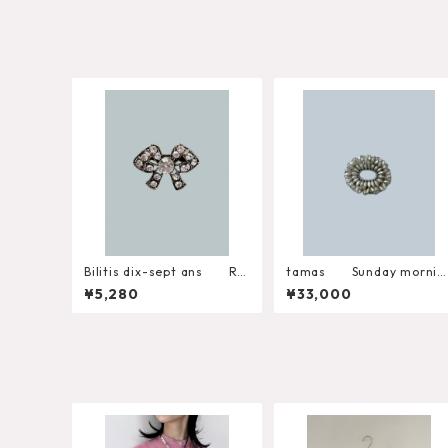
Bilitis dix-sept ans Rib
tamas Sunday mornin
bon Brooch Misc-1354
g/Silver Brooch
¥5,280
¥33,000