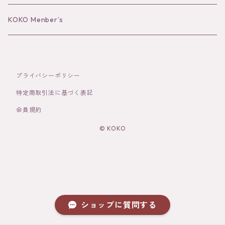
Bracelet／Bangle
Hat
KOKO Menber’s
Ring
Stole
プライバシーポリシー
Brooch
Socks
特定商取引法に基づく表記
会員規約
Hair Accessories
© KOKO
その他
ショップに質問する