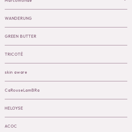
Bag
Goods
Salopette/All in one
Dress
Marcomonde
Goods
Tutu
Outer
Socks
WANDERUNG
Socks
Shoes
Inner
Goods
Goods
GREEN BUTTER
Bilitis dix-sept ans
Outer
TRICOTÉ
Bag
skin aware
Accessories
CaRouseLamBRa
Black series
HELOYSE
KOKO別注
ACOC