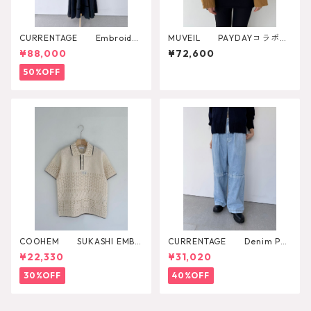
CURRENTAGE Embroider
MUVEIL PAYDAYコラボジ
y One Piece
ャケット MA262FJK701
¥88,000
¥72,600
50%OFF
COOHEM SUKASHI EMBO
CURRENTAGE Denim Pan
SSED KNIT PULLOVER
ts
¥22,330
¥31,020
30%OFF
40%OFF