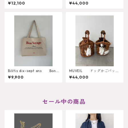
CLUTCH
グ MA262EBG005
¥12,100
¥44,000
Bilitis dix-sept ans Bon
MUVEIL ドッグかごバッ
Voyage Tote Misc-1378
グ MA262EBG004
¥9,900
¥44,000
セール中の商品