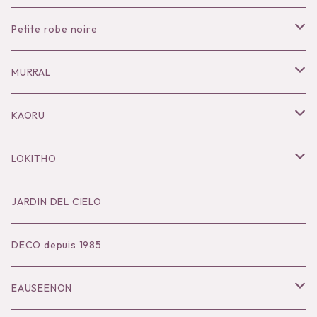
Petite robe noire
Necklace
MURRAL
Pierce
Outer
KAORU
Bracelet／Bangle
Tops
Necklace
LOKITHO
Ring
Bottoms
Pierce
Tops
JARDIN DEL CIELO
Brooch
Dress
Ear Cuff
Bottoms
DECO depuis 1985
Hair Accessories
Accessories
Bangle
Dress
EAUSEENON