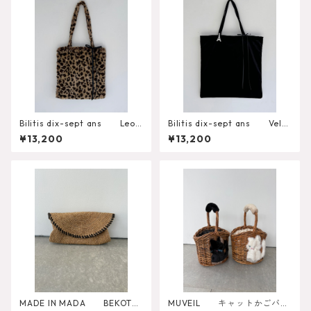
Bilitis dix-sept ans Leop
Bilitis dix-sept ans Velv
ard Fur Tote A
et Big Tote
¥13,200
¥13,200
MADE IN MADA BEKOTO
MUVEIL キャットかごバッ