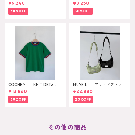
LICE TEE
IRT
¥9,240
¥8,250
30%OFF
50%OFF
COOHEM KNIT DETAIL RI
MUVEIL アウトドアコラボ
NGER T-SHIRT
ショルダーバッグ
¥13,860
¥22,880
30%OFF
20%OFF
その他の商品