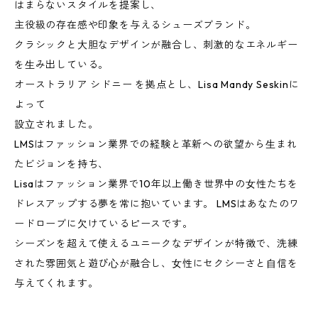
はまらないスタイルを提案し、
主役級の存在感や印象を与えるシューズブランド。
クラシックと⼤胆なデザインが融合し、刺激的なエネルギー
を⽣み出している。
オーストラリア シドニー を拠点とし、Lisa Mandy Seskinに
よって
設⽴されました。
LMSはファッション業界での経験と⾰新への欲望から⽣まれ
たビジョンを持ち、
Lisaはファッション業界で10年以上働き世界中の⼥性たちを
ドレスアップする夢を常に抱いています。 LMSはあなたのワ
ードローブに⽋けているピースです。
シーズンを超えて使えるユニークなデザインが特徴で、洗練
された雰囲気と遊び⼼が融合し、⼥性にセクシーさと⾃信を
与えてくれます。