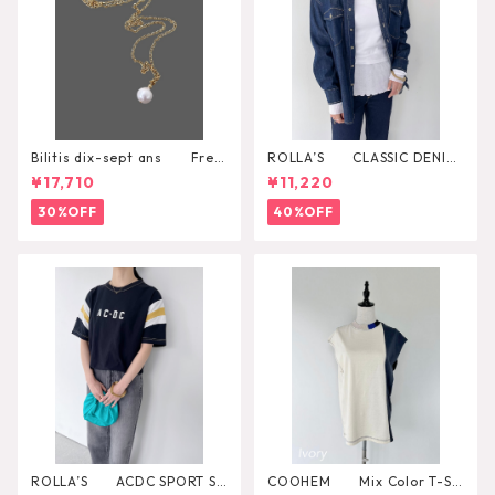
Bilitis dix-sept ans Fres
ROLLA’S CLASSIC DENIM
h Pearl Pendant
SHIRT RINSE
¥17,710
¥11,220
30%OFF
40%OFF
ROLLA’S ACDC SPORT SP
COOHEM Mix Color T-SH