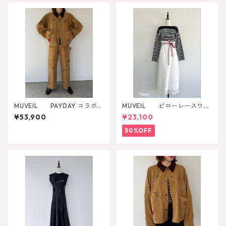
MUVEIL PAYDAY コラボパ
MUVEIL ピローレースワン
ンツ MA262FP701
ピース
¥53,900
¥23,100
50%OFF