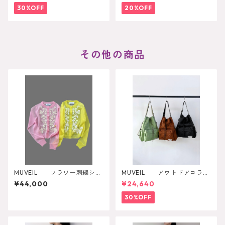
30%OFF
20%OFF
その他の商品
MUVEIL フラワー刺繍シア
MUVEIL アウトドアコラボ
ーカーディガン MA262KCD
2WAYリュック
¥44,000
¥24,640
001
30%OFF