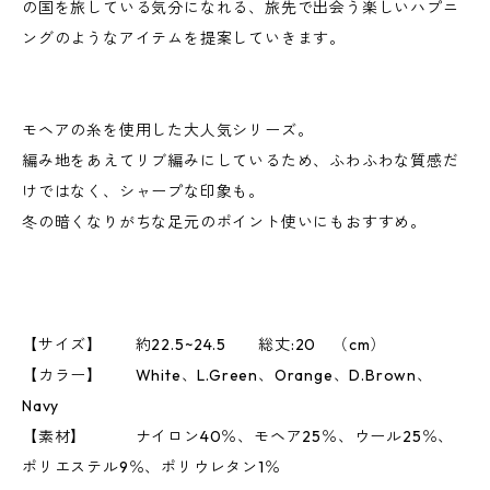
の国を旅している気分になれる、旅先で出会う楽しいハプニ
ングのようなアイテムを提案していきます。
モヘアの糸を使用した大人気シリーズ。
編み地をあえてリブ編みにしているため、ふわふわな質感だ
けではなく、シャープな印象も。
冬の暗くなりがちな足元のポイント使いにもおすすめ。
【サイズ】 約22.5~24.5 総丈:20 （cm）
【カラー】 White、L.Green、Orange、D.Brown、
Navy
【素材】 ナイロン40％、モヘア25％、ウール25％、
ポリエステル9％、ポリウレタン1％