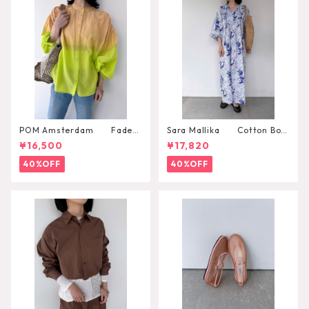
POM Amsterdam Faded
Sara Mallika Cotton Boh
Summer Lime Blouse
emian Flower Print Dress
¥16,500
¥17,820
40%OFF
40%OFF