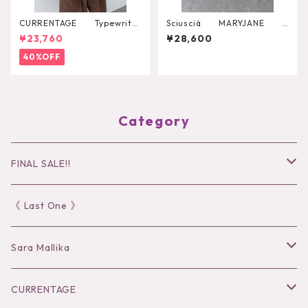
CURRENTAGE Typewriter
Sciuscià MARYJANE
Shirt Blouson
（ROASTED PEACH）
¥23,760
¥28,600
40%OFF
Category
FINAL SALE!!
30％OFF
《 Last One 》
40％OFF
Sara Mallika
50％OFF
Tops
CURRENTAGE