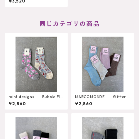
¥3,520
同じカテゴリの商品
mint designs Bubble Flo
MARCOMONDE Glitter R
wer Socks （492SO4LW
ibbed Socks
¥2,860
¥2,860
04）