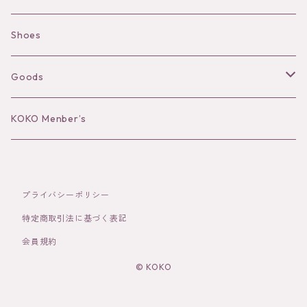
Camisole
Pierce/Earring
Shoes
Long sleeve
Ear Cuff
Goods
Bracelet／Bangle
Hat
KOKO Menber’s
Ring
Stole
プライバシーポリシー
Brooch
Socks
特定商取引法に基づく表記
会員規約
Hair Accessories
© KOKO
その他