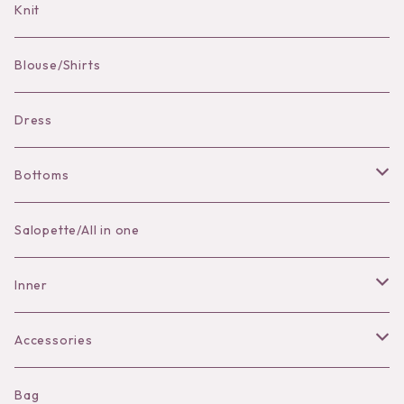
Knit
Pierce
Blouse/Shirts
Bracelet
Dress
Bottoms
Skirt
Salopette/All in one
Pants
Inner
Bra
Accessories
Shorts
Necklace
Bag