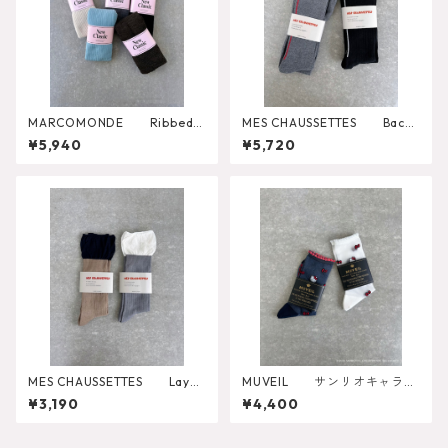
MARCOMONDE Ribbed T
MES CHAUSSETTES Back
ights
Line Wide Rib Tights
¥5,940
¥5,720
MES CHAUSSETTES Layer
MUVEIL サンリオキャラク
ed Like Wide Rib Socks
ターズコラボ ハローキティ ソ
¥3,190
¥4,400
ックス