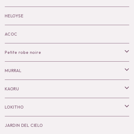
Black series
HELOYSE
KOKO別注
ACOC
Petite robe noire
Necklace
MURRAL
Pierce
Outer
KAORU
Bracelet／Bangle
Tops
Necklace
LOKITHO
Ring
Bottoms
Pierce
Tops
JARDIN DEL CIELO