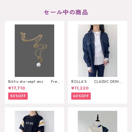
セール中の商品
Bilitis dix-sept ans Fres
ROLLA’S CLASSIC DENIM
h Pearl Pendant
SHIRT RINSE
¥17,710
¥11,220
30%OFF
40%OFF