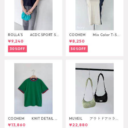
ROLLA’S ACDC SPORT SP
COOHEM Mix Color T-SH
LICE TEE
IRT
¥9,240
¥8,250
30%OFF
50%OFF
COOHEM KNIT DETAIL RI
MUVEIL アウトドアコラボ
NGER T-SHIRT
ショルダーバッグ
¥13,860
¥22,880