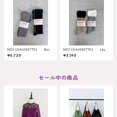
MES CHAUSSETTES Back
MES CHAUSSETTES Layer
Line Wide Rib Tights
ed Like Wide Rib Socks
¥5,720
¥3,190
セール中の商品