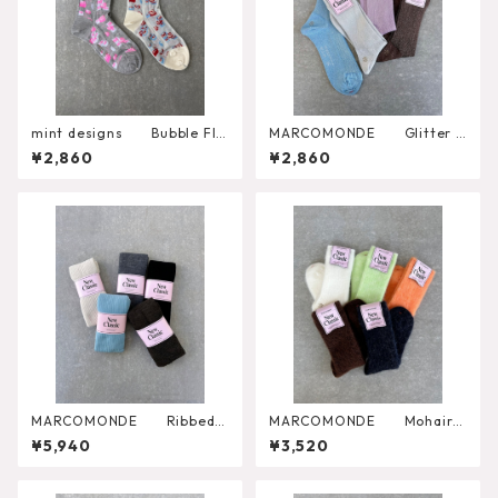
mint designs Bubble Flo
MARCOMONDE Glitter R
wer Socks （492SO4LW
ibbed Socks
¥2,860
¥2,860
04）
MARCOMONDE Ribbed T
MARCOMONDE Mohair S
ights
ocks
¥5,940
¥3,520