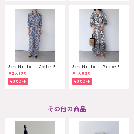
Sara Mallika Cotton Flo
Sara Mallika Paisley Flo
wer Signal Print All In One
wer Print Dress
¥23,100
¥17,820
40%OFF
40%OFF
その他の商品