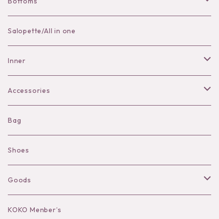
Bottoms
Skirt
Salopette/All in one
Pants
Inner
Bra
Accessories
Shorts
Necklace
Bag
Camisole
Pierce/Earring
Shoes
Long sleeve
Ear Cuff
Goods
Bracelet／Bangle
Hat
KOKO Menber’s