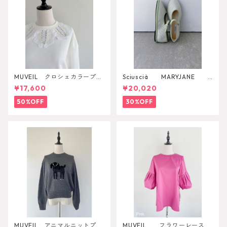
MUVEIL クロシェカラープル
Sciuscià MARYJANE
オーバー
（ARTICHOKE）
¥17,600
¥20,020
50%OFF
30%OFF
MUVEIL アニマルニットプル
MUVEIL フラワーレースT