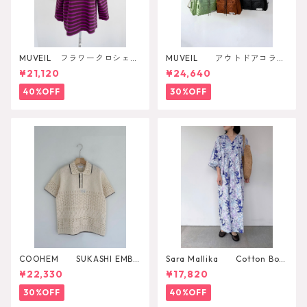
MUVEIL フラワークロシェカ
MUVEIL アウトドアコラボ
ットソー
2WAYリュック
¥21,120
¥24,640
40%OFF
30%OFF
COOHEM SUKASHI EMBO
Sara Mallika Cotton Boh
SSED KNIT PULLOVER
emian Flower Print Dress
¥22,330
¥17,820
30%OFF
40%OFF