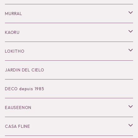
Necklace
MURRAL
Pierce
Outer
KAORU
Bracelet／Bangle
Tops
Necklace
LOKITHO
Ring
Bottoms
Pierce
Tops
JARDIN DEL CIELO
Brooch
Dress
Ear Cuff
Bottoms
DECO depuis 1985
Hair Accessories
Accessories
Bangle
Dress
EAUSEENON
Ring
Knit
Tops
CASA FLINE