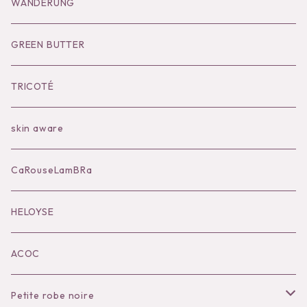
Goods
Tutu
Outer
Socks
WANDERUNG
Socks
Shoes
Inner
Goods
Goods
GREEN BUTTER
Bilitis dix-sept ans
Outer
TRICOTÉ
Bag
skin aware
Accessories
CaRouseLamBRa
Black series
HELOYSE
KOKO別注
ACOC
Petite robe noire