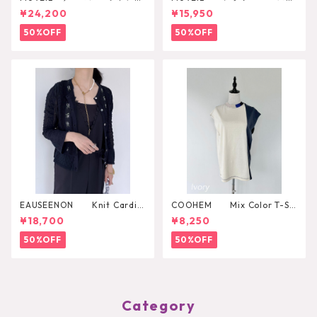
オーバー
シャツ
¥24,200
¥15,950
50%OFF
50%OFF
EAUSEENON Knit Cardig
COOHEM Mix Color T-SH
an
IRT
¥18,700
¥8,250
50%OFF
50%OFF
Category