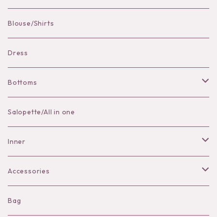
Pierce
Blouse/Shirts
Bracelet
Dress
Bottoms
Skirt
Salopette/All in one
Pants
Inner
Bra
Accessories
Shorts
Necklace
Bag