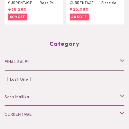
CURRENTAGE Rose Print
CURRENTAGE Flare deni
Shirt
m skirt
¥38,280
¥25,080
40%OFF
40%OFF
Category
FINAL SALE!!
30％OFF
《 Last One 》
40％OFF
Sara Mallika
50％OFF
Tops
CURRENTAGE