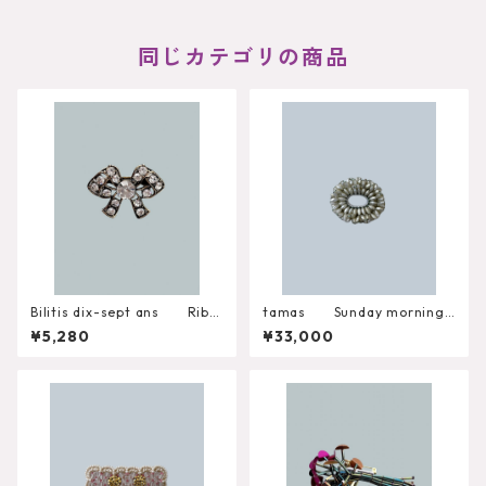
同じカテゴリの商品
Bilitis dix-sept ans Ribb
tamas Sunday morning/
on Brooch Misc-1354
Silver Brooch
¥5,280
¥33,000