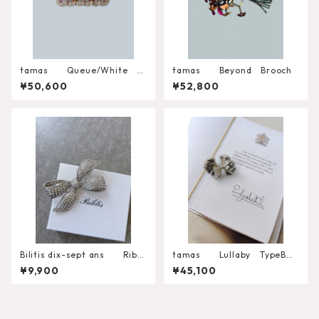
tamas Queue/White Br
tamas Beyond Brooch
ooch
¥50,600
¥52,800
Bilitis dix-sept ans Ribb
tamas Lullaby TypeB
on Brooch（L）
ブローチ
¥9,900
¥45,100