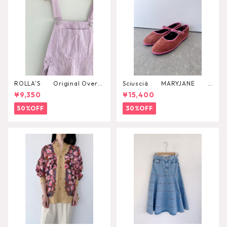
ROLLA’S Original Overal
Sciuscià MARYJANE
l
（ROOIBOS TEA）
¥9,350
¥15,400
50%OFF
30%OFF