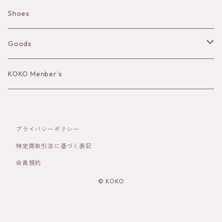
Camisole
Pierce/Earring
Shoes
Long sleeve
Ear Cuff
Goods
Bracelet／Bangle
Hat
KOKO Menber’s
Ring
Stole
プライバシーポリシー
Brooch
Socks
特定商取引法に基づく表記
会員規約
Hair Accessories
© KOKO
その他