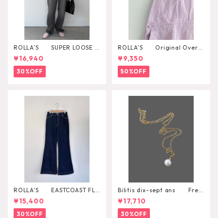
ROLLA’S SUPER LOOSE B
ROLLA’S Original Overal
LACK STONE
l
¥16,940
¥9,350
30%OFF
50%OFF
ROLLA’S EASTCOAST FLA
Bilitis dix-sept ans Fres
RE AVA
h Pearl Pendant
¥15,400
¥17,710
30%OFF
30%OFF