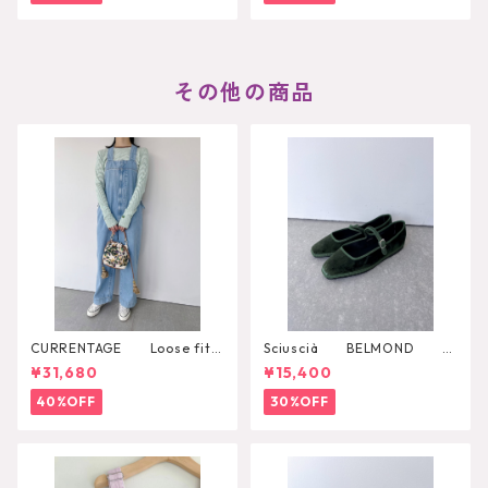
その他の商品
CURRENTAGE Loose fitti
Sciuscià BELMOND
ng overall
（PINE）
¥31,680
¥15,400
40%OFF
30%OFF