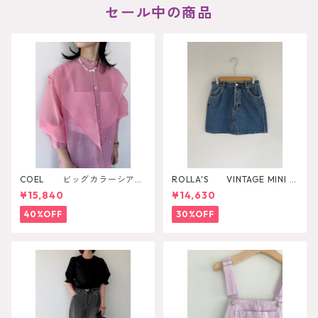
セール中の商品
COEL ビッグカラーシアー
ROLLA'S VINTAGE MINI D
シャツ
AZZLER
¥15,840
¥14,630
40%OFF
30%OFF