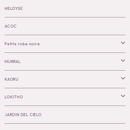
Black series
HELOYSE
KOKO別注
ACOC
Petite robe noire
Necklace
MURRAL
Pierce
Outer
KAORU
Bracelet／Bangle
Tops
Necklace
LOKITHO
Ring
Bottoms
Pierce
Tops
JARDIN DEL CIELO