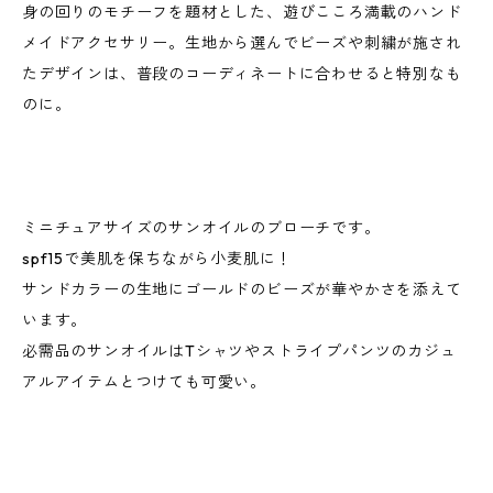
身の回りのモチーフを題材とした、遊びこころ満載のハンド
メイドアクセサリー。生地から選んでビーズや刺繍が施され
たデザインは、普段のコーディネートに合わせると特別なも
のに。
ミニチュアサイズのサンオイルのブローチです。
spf15で美肌を保ちながら小麦肌に！
サンドカラーの生地にゴールドのビーズが華やかさを添えて
います。
必需品のサンオイルはTシャツやストライプパンツのカジュ
アルアイテムとつけても可愛い。