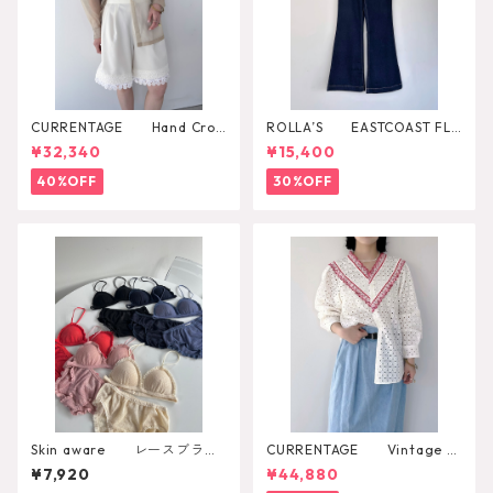
CURRENTAGE Hand Croc
ROLLA’S EASTCOAST FLA
het Bustier
RE AVA
¥32,340
¥15,400
40%OFF
30%OFF
Skin aware レースブラト
CURRENTAGE Vintage L
ップ
ace Blouse
¥7,920
¥44,880