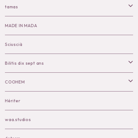
Tops
Dress
Tops
Tops
tamas
Knit
Goods
Bottoms
Knit
Pierce / Earring
MADE IN MADA
Dress
Dress
Dress
Ear Cuff
Sciuscià
Bottoms
Bottoms
Brooch
Bilitis dix sept ans
Salopette/All in one
Salopette/All in one
Tops
COOHEM
Blouse/Shirts
Inner
Outer
Knit
Tops
Hériter
T-shirts/Cat and sewn
Outer
Bag
Dress
Knit
waa.studios