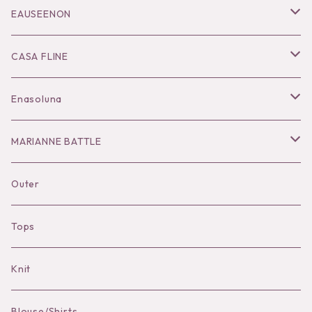
Hair Accessories
Accessories
Bangle
Dress
EAUSEENON
Ring
Knit
Tops
CASA FLINE
COHAKU
Bottoms
Tops
Enasoluna
Hair Accessories
Dress
Bottoms
Necklace
MARIANNE BATTLE
Necklace
Accessories
Dress
Pierce
pierce
Outer
Brooch
Hat
Bracelet
brooch
Tops
Bag Charm
Knit
Pierce
Blouse/Shirts