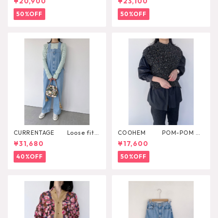
¥20,900
¥23,100
50%OFF
50%OFF
CURRENTAGE Loose fitti
COOHEM POM-POM M
ng overall
ELANGE KNIT VEST
¥31,680
¥17,600
40%OFF
50%OFF