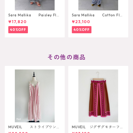
Sara Mallika Paisley Flo
Sara Mallika Cotton Flo
wer Print Dress
wer Signal Print All In One
¥17,820
¥23,100
40%OFF
40%OFF
その他の商品
MUVEIL ストライプワンピ
MUVEIL ジグザグモチーフス
ース
カート