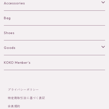
Bra
Accessories
Shorts
Necklace
Bag
Camisole
Pierce/Earring
Shoes
Long sleeve
Ear Cuff
Goods
Bracelet／Bangle
Hat
KOKO Menber’s
Ring
Stole
プライバシーポリシー
Brooch
Socks
特定商取引法に基づく表記
会員規約
Hair Accessories