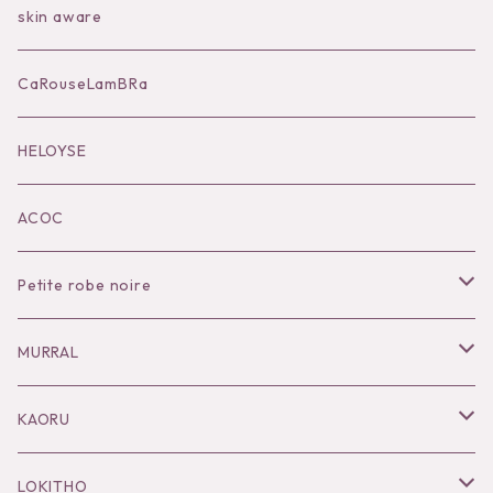
Bag
skin aware
Accessories
CaRouseLamBRa
Black series
HELOYSE
KOKO別注
ACOC
Petite robe noire
Necklace
MURRAL
Pierce
Outer
KAORU
Bracelet／Bangle
Tops
Necklace
LOKITHO