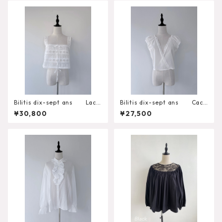
Bilitis dix-sept ans Lace
Bilitis dix-sept ans Cach
Combination Camisole 2
e-coeur Tops 2911-945
¥30,800
¥27,500
911-946