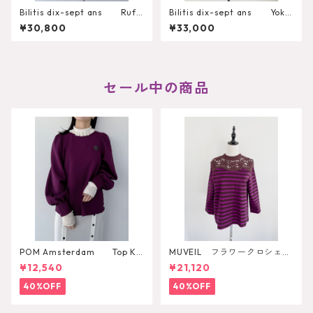
Bilitis dix-sept ans Ruffl
Bilitis dix-sept ans Yoke
e Frill Blouse
Lace Blouse 2911-832
¥30,800
¥33,000
セール中の商品
POM Amsterdam Top Ka
MUVEIL フラワークロシェカ
e Pulm
ットソー
¥12,540
¥21,120
40%OFF
40%OFF