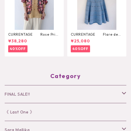
CURRENTAGE Rose Print
CURRENTAGE Flare deni
Shirt
m skirt
¥38,280
¥25,080
40%OFF
40%OFF
Category
FINAL SALE!!
30％OFF
《 Last One 》
40％OFF
Sara Mallika