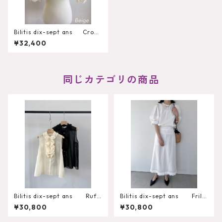
Bilitis dix-sept ans Cropp
ed Tops
¥32,400
同じカテゴリの商品
Bilitis dix-sept ans Ruffl
Bilitis dix-sept ans Frill
e Blouse（N.S）
Gatherring Blouse
¥30,800
¥30,800