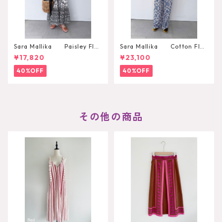
Sara Mallika Paisley Flo
Sara Mallika Cotton Flo
wer Print Dress
wer Signal Print All In One
¥17,820
¥23,100
40%OFF
40%OFF
その他の商品