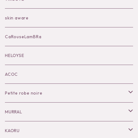
Bag
skin aware
Accessories
CaRouseLamBRa
Black series
HELOYSE
KOKO別注
ACOC
Petite robe noire
Necklace
MURRAL
Pierce
Outer
KAORU