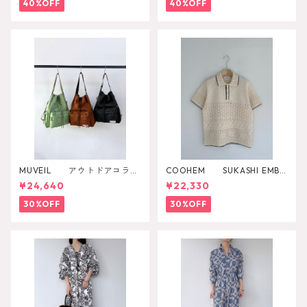
40%OFF
40%OFF
MUVEIL アウトドアコラボ
COOHEM SUKASHI EMBO
2WAYリュック
SSED KNIT PULLOVER
¥24,640
¥22,330
30%OFF
30%OFF