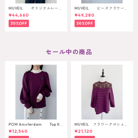
MUVEIL オリジナルレース
MUVEIL ビーズフラワー刺
ジップブルゾン
繍ジャケット
¥44,660
¥49,280
30%OFF
30%OFF
セール中の商品
POM Amsterdam Top Ka
MUVEIL フラワークロシェカ
e Pulm
ットソー
¥12,540
¥21,120