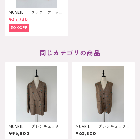
MUVEIL フラワーフロッキ
ープリントジップジャケット
¥37,730
30%OFF
同じカテゴリの商品
MUVEIL グレンチェックロ
MUVEIL グレンチェックロ
ーズ刺繍ジャケット MA262F
ーズベスト MA262FJK005
¥96,800
¥63,800
JK002