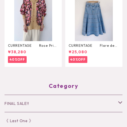
CURRENTAGE Rose Print
CURRENTAGE Flare deni
Shirt
m skirt
¥38,280
¥25,080
40%OFF
40%OFF
Category
FINAL SALE!!
30％OFF
《 Last One 》