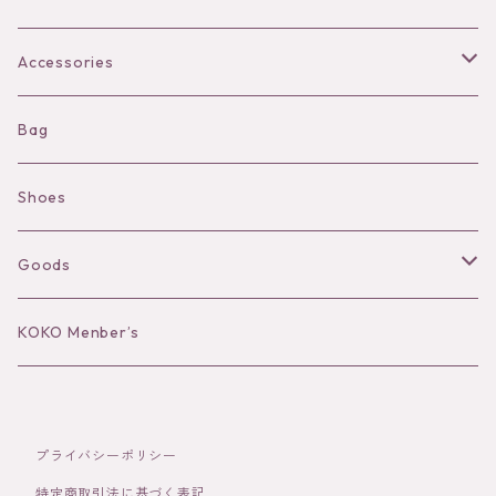
Bra
Accessories
Shorts
Necklace
Bag
Camisole
Pierce/Earring
Shoes
Long sleeve
Ear Cuff
Goods
Bracelet／Bangle
Hat
KOKO Menber’s
Ring
Stole
プライバシーポリシー
Brooch
Socks
特定商取引法に基づく表記