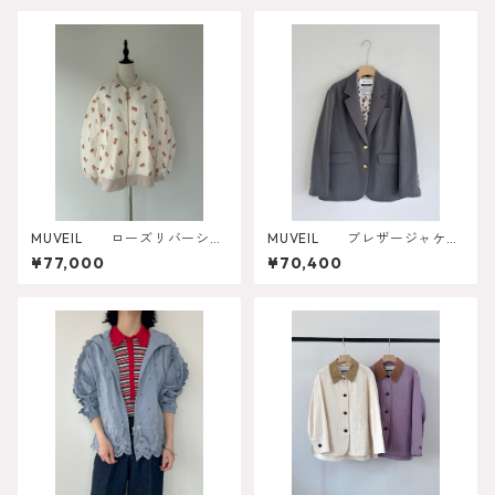
MUVEIL ローズリバーシブ
MUVEIL ブレザージャケッ
ルブルゾン MA262FJK00
ト
¥77,000
¥70,400
1