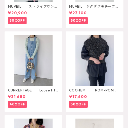
MUVEIL ストライプワンピ
MUVEIL ジグザグモチーフス
ース
カート
¥20,900
¥23,100
50%OFF
50%OFF
CURRENTAGE Loose fitti
COOHEM POM-POM M
ng overall
ELANGE KNIT VEST
¥31,680
¥17,600
40%OFF
50%OFF