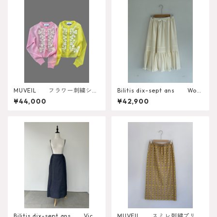
MUVEIL フラワー刺繍シア
Bilitis dix-sept ans Wool
ーカーディガン MA262KCD
Gauze Skirt 2912-925
¥44,000
¥42,900
001
Bilitis dix-sept ans Victo
MUVEIL スミレ刺繍プリン