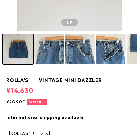
1
/9
ROLLA'S VINTAGE MINI DAZZLER
¥14,630
¥20,900
30%OFF
International shipping available
【ROLLA'S/ローラス】