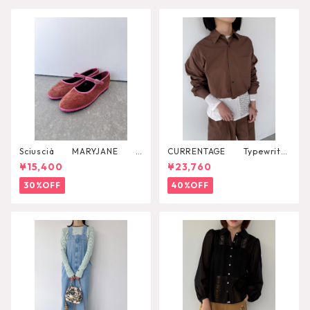
Sciuscià MARYJANE
CURRENTAGE Typewriter
（ROOIBOS TEA）
Shirt Blouson
¥15,400
¥23,760
30%OFF
40%OFF