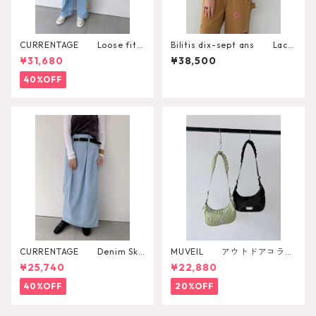
CURRENTAGE Loose fitti
Bilitis dix-sept ans Lace
ng overall
+Tuck Blouse 2911-959
¥31,680
¥38,500
40%OFF
CURRENTAGE Denim Skir
MUVEIL アウトドアコラボ
t
ショルダーバッグ
¥25,740
¥22,880
40%OFF
20%OFF