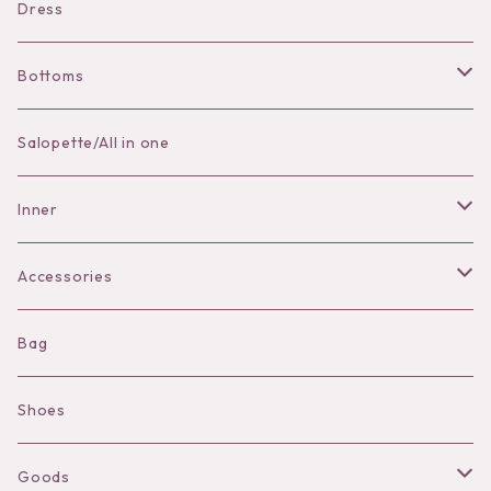
Dress
Bottoms
Skirt
Salopette/All in one
Pants
Inner
Bra
Accessories
Shorts
Necklace
Bag
Camisole
Pierce/Earring
Shoes
Long sleeve
Ear Cuff
Goods