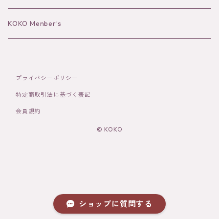
Bracelet／Bangle
Hat
KOKO Menber’s
Ring
Stole
プライバシーポリシー
Brooch
Socks
特定商取引法に基づく表記
会員規約
Hair Accessories
© KOKO
その他
ショップに質問する