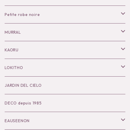
Petite robe noire
Necklace
MURRAL
Pierce
Outer
KAORU
Bracelet／Bangle
Tops
Necklace
LOKITHO
Ring
Bottoms
Pierce
Tops
JARDIN DEL CIELO
Brooch
Dress
Ear Cuff
Bottoms
DECO depuis 1985
Hair Accessories
Accessories
Bangle
Dress
EAUSEENON