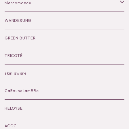
Bag
Goods
Salopette/All in one
Dress
Marcomonde
Goods
Tutu
Outer
Socks
WANDERUNG
Socks
Shoes
Inner
Goods
Goods
GREEN BUTTER
Bilitis dix-sept ans
Outer
TRICOTÉ
Bag
skin aware
Accessories
CaRouseLamBRa
Black series
HELOYSE
KOKO別注
ACOC