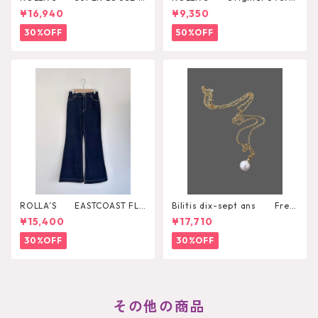
LACK STONE
l
¥16,940
¥9,350
30%OFF
50%OFF
ROLLA’S EASTCOAST FLA
Bilitis dix-sept ans Fres
RE AVA
h Pearl Pendant
¥15,400
¥17,710
30%OFF
30%OFF
その他の商品