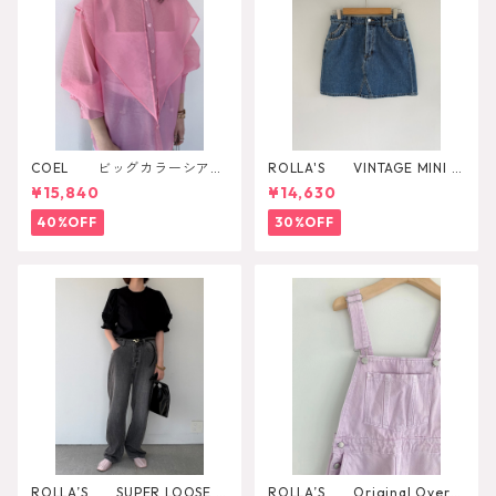
COEL ビッグカラーシアー
ROLLA'S VINTAGE MINI D
シャツ
AZZLER
¥15,840
¥14,630
40%OFF
30%OFF
ROLLA’S SUPER LOOSE B
ROLLA’S Original Overal