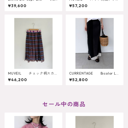
rian Skirt
トスカート
¥39,600
¥57,200
MUVEIL チェック柄スカー
CURRENTAGE Bicolor La
ト MA262FS001
yered Skirt
¥46,200
¥52,800
セール中の商品