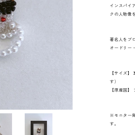
インスパイ
クの人物像
著名人をブ
オードリー
【サイズ】 
す）
【原産国】 
※モニター
す。