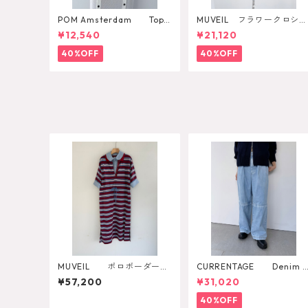
POM Amsterdam Top K
MUVEIL フラワークロシェ
ae Pulm
カットソー
¥12,540
¥21,120
40%OFF
40%OFF
MUVEIL ポロボーダーワ
CURRENTAGE Denim 
ンピース MA262UA001
ants
¥57,200
¥31,020
40%OFF