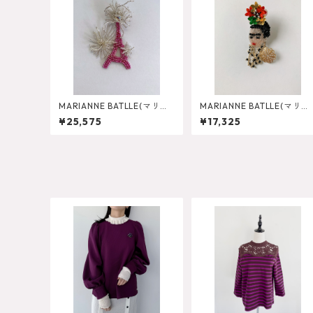
MARIANNE BATLLE(マリア
MARIANNE BATLLE(マリア
ンヌバトル) TOUR EIFFEL
ンヌバトル) FRIDA PAILL
¥25,575
¥17,325
Pierce
ETTES Pierce