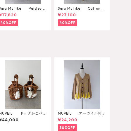
Sara Mallika Paisley Fl
Sara Mallika Cotton Fl
ower Print Dress
ower Signal Print All In O
¥17,820
¥23,100
ne
40%OFF
40%OFF
MUVEIL ドッグかごバッ
MUVEIL アーガイル刺繍
グ MA262EBG004
カーディガン
¥44,000
¥24,200
50%OFF