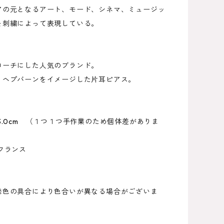
アの元となるアート、モード、シネマ、ミュージッ
を刺繍によって表現している。
ローチにした人気のブランド。
・ヘプバーンをイメージした片耳ピアス。
3.0cm （１つ１つ手作業のため個体差がありま
フランス
発色の具合により色合いが異なる場合がございま