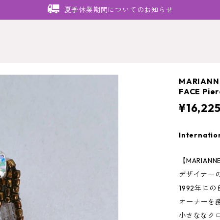
夏季休業期間についてのお知らせ
MARIAN
FACE Pie
¥16,22
Internatio
【MARIAN
デザイナー
1992年に
オーナーを
小さななク