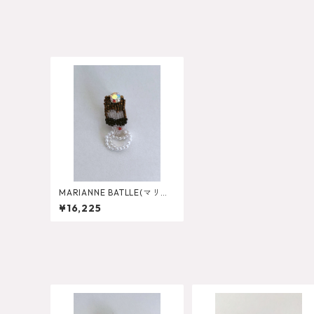
MARIANNE BATLLE(マリア
ンヌバトル) AUDREY FA
¥16,225
CE Pierce