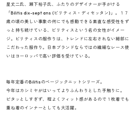
星丈二氏、瀬下裕子氏、ふたりのデザイナーが手がける
「Bilitis dix-sept ans (ビリティス・ディセッタン)」。１７
歳の頃の美しい事象の何にでも感動できる素直な感受性をず
っと持ち続けている、ビリティスという名の女性がイメー
ジ。ビリティスの服作りは、トレンドに左右されない細部に
こだわった服作り。日本ブランドならではの繊細なレース使
いはヨーロッパで高い評価を受けている。
毎年定番のBilitisのベージックニットシリーズ。
今年はカシミヤがはいってよりふんわりとした手触りに。
ピタッとしすぎず、程よくフィット感があるので１枚着でも
重ね着のインナーとしても大活躍。