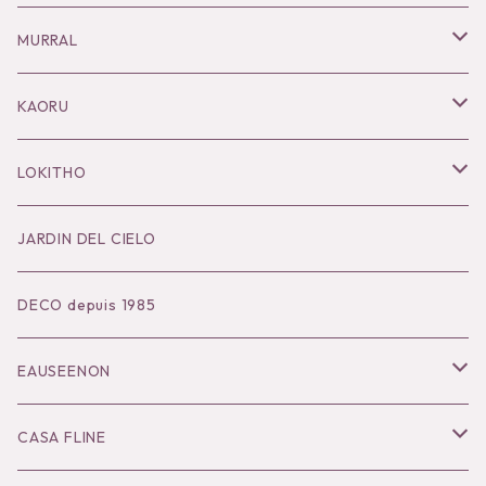
Necklace
MURRAL
Pierce
Outer
KAORU
Bracelet／Bangle
Tops
Necklace
LOKITHO
Ring
Bottoms
Pierce
Tops
JARDIN DEL CIELO
Brooch
Dress
Ear Cuff
Bottoms
DECO depuis 1985
Hair Accessories
Accessories
Bangle
Dress
EAUSEENON
Ring
Knit
Tops
CASA FLINE