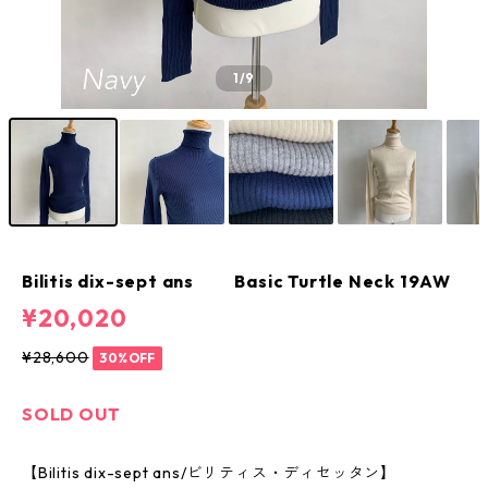
1
/9
Bilitis dix-sept ans Basic Turtle Neck 19AW
¥20,020
¥28,600
30%OFF
SOLD OUT
【Bilitis dix-sept ans/ビリティス・ディセッタン】