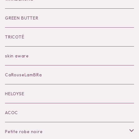
Socks
Shoes
Inner
Goods
Goods
GREEN BUTTER
Bilitis dix-sept ans
Outer
TRICOTÉ
Bag
skin aware
Accessories
CaRouseLamBRa
Black series
HELOYSE
KOKO別注
ACOC
Petite robe noire