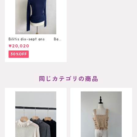
Bilitis dix-sept ans Basi
c Turtle Neck 19AW
¥20,020
30%OFF
同じカテゴリの商品