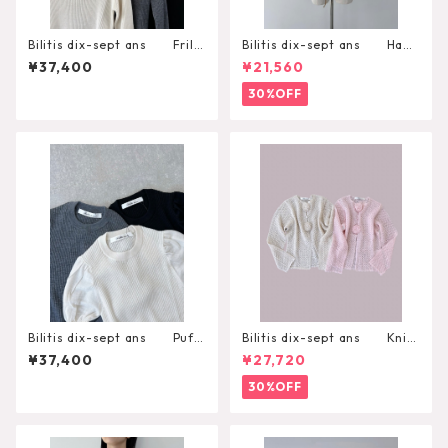
Bilitis dix-sept ans Frill
Bilitis dix-sept ans Hand
Collar Pullover
Knit Camisole
¥37,400
¥21,560
30%OFF
Bilitis dix-sept ans Puff
Bilitis dix-sept ans Knit
Sleeve Pullover
Cardigan
¥37,400
¥27,720
30%OFF