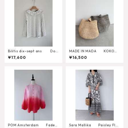
Bilitis dix-sept ans Dot
MADE IN MADA KOKO
Frill Collar Long T
かごバッグ
¥17,600
¥16,500
POM Amsterdam Faded
Sara Mallika Paisley Flo