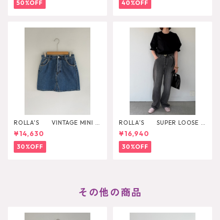
50%OFF
40%OFF
ROLLA'S VINTAGE MINI D
ROLLA’S SUPER LOOSE B
AZZLER
LACK STONE
¥14,630
¥16,940
30%OFF
30%OFF
その他の商品