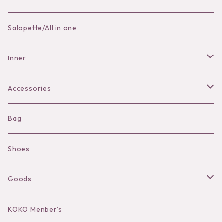
Skirt
Salopette/All in one
Pants
Inner
Bra
Accessories
Shorts
Necklace
Bag
Camisole
Pierce/Earring
Shoes
Long sleeve
Ear Cuff
Goods
Bracelet／Bangle
Hat
KOKO Menber’s