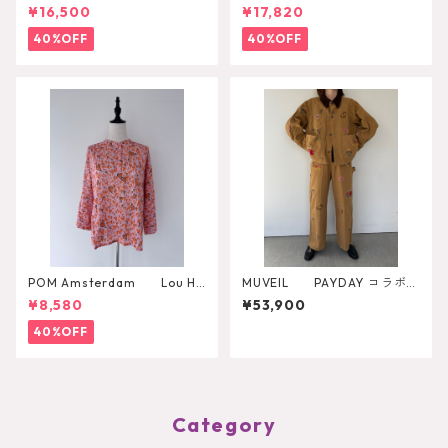
Scarlet Red Blouse
wer Print Dress
¥16,500
¥17,820
40%OFF
40%OFF
POM Amsterdam Lou He
MUVEIL PAYDAY コラボパ
art to Heart Blouse
ンツ MA262FP701
¥8,580
¥53,900
40%OFF
Category