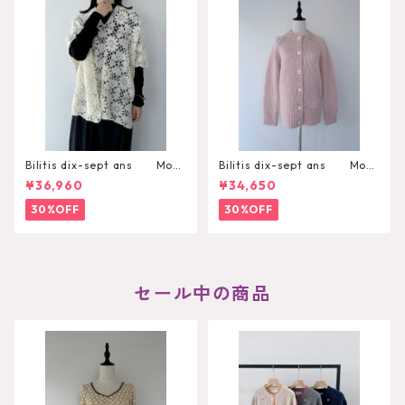
Bilitis dix-sept ans Moh
Bilitis dix-sept ans Moh
air Hand Knit Poncho
air Cardigan
¥36,960
¥34,650
30%OFF
30%OFF
セール中の商品