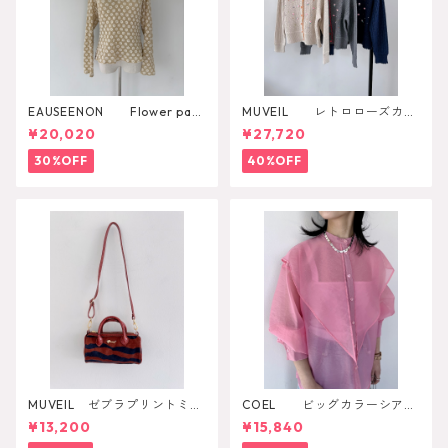
EAUSEENON Flower patt
MUVEIL レトロローズカー
ern cut and sewn
ディガン
¥20,020
¥27,720
30%OFF
40%OFF
MUVEIL ゼブラプリントミニ
COEL ビッグカラーシアー
ボストンバッグ
シャツ
¥13,200
¥15,840