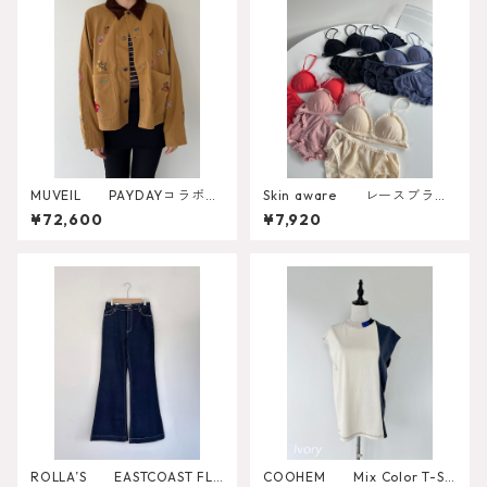
MUVEIL PAYDAYコラボジ
Skin aware レースブラト
ャケット MA262FJK701
ップ
¥72,600
¥7,920
ROLLA’S EASTCOAST FLA
COOHEM Mix Color T-SH