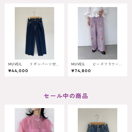
MUVEIL リボンパーツ付デ
MUVEIL ビーズフラワー刺
ニムパンツ MA262FP001
繍パンツ
¥44,000
¥74,800
セール中の商品