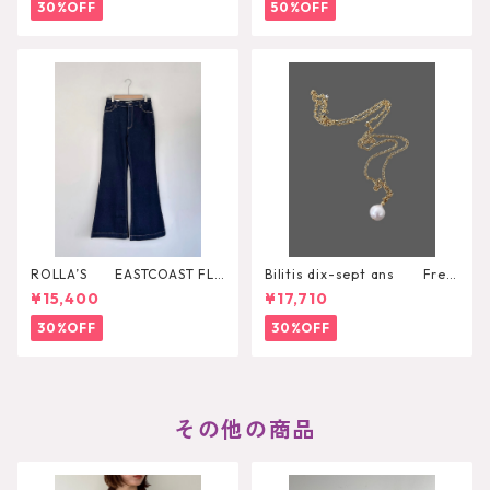
30%OFF
50%OFF
ROLLA’S EASTCOAST FLA
Bilitis dix-sept ans Fres
RE AVA
h Pearl Pendant
¥15,400
¥17,710
30%OFF
30%OFF
その他の商品