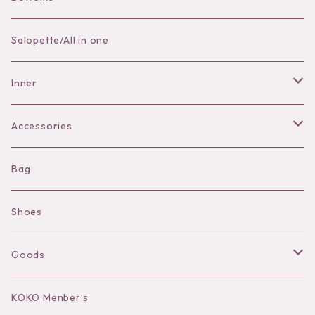
Skirt
Salopette/All in one
Pants
Inner
Bra
Accessories
Shorts
Necklace
Bag
Camisole
Pierce/Earring
Shoes
Long sleeve
Ear Cuff
Goods
Bracelet／Bangle
Hat
KOKO Menber’s