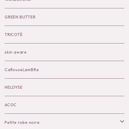
Socks
Shoes
Inner
Goods
Goods
GREEN BUTTER
Bilitis dix-sept ans
Outer
TRICOTÉ
Bag
skin aware
Accessories
CaRouseLamBRa
Black series
HELOYSE
KOKO別注
ACOC
Petite robe noire