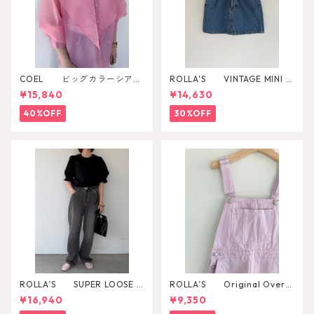
COEL ビッグカラーシアー
ROLLA'S VINTAGE MINI D
シャツ
AZZLER
¥15,840
¥14,630
40%OFF
30%OFF
ROLLA’S SUPER LOOSE B
ROLLA’S Original Overal
LACK STONE
l
¥16,940
¥9,350