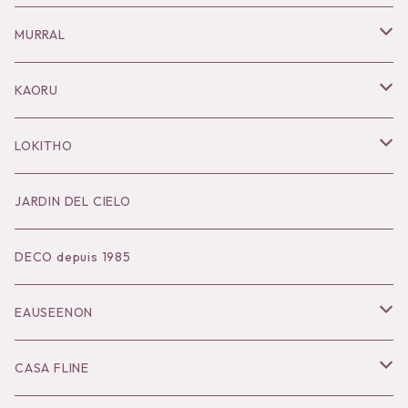
Necklace
MURRAL
Pierce
Outer
KAORU
Bracelet／Bangle
Tops
Necklace
LOKITHO
Ring
Bottoms
Pierce
Tops
JARDIN DEL CIELO
Brooch
Dress
Ear Cuff
Bottoms
DECO depuis 1985
Hair Accessories
Accessories
Bangle
Dress
EAUSEENON
Ring
Knit
Tops
CASA FLINE