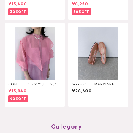
RE AVA
IRT
¥15,400
¥8,250
30%OFF
50%OFF
COEL ビッグカラーシアー
Sciuscià MARYJANE
シャツ
（ROASTED PEACH）
¥15,840
¥28,600
40%OFF
Category