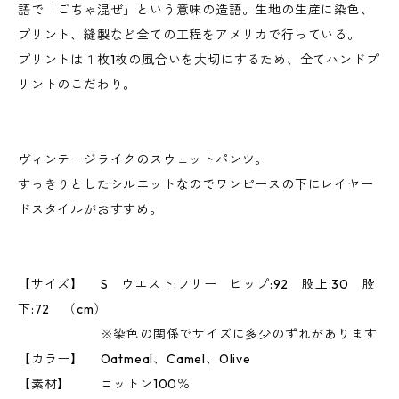
語で「ごちゃ混ぜ」という意味の造語。生地の生産に染色、
プリント、縫製など全ての工程をアメリカで行っている。
プリントは１枚1枚の風合いを大切にするため、全てハンドプ
リントのこだわり。
ヴィンテージライクのスウェットパンツ。
すっきりとしたシルエットなのでワンピースの下にレイヤー
ドスタイルがおすすめ。
【サイズ】 S ウエスト:フリー ヒップ:92 股上:30 股
下:72 （cm）
※染色の関係でサイズに多少のずれがあります
【カラー】 Oatmeal、Camel、Olive
【素材】 コットン100％