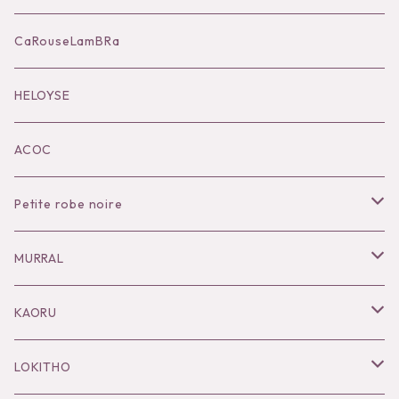
Accessories
CaRouseLamBRa
Black series
HELOYSE
KOKO別注
ACOC
Petite robe noire
Necklace
MURRAL
Pierce
Outer
KAORU
Bracelet／Bangle
Tops
Necklace
LOKITHO