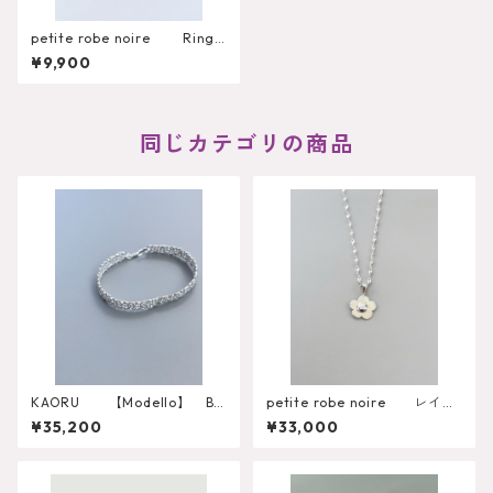
petite robe noire Ring
(PRN192831)
¥9,900
同じカテゴリの商品
KAORU 【Modello】 Ba
petite robe noire レイの
ngle S
不揃いなお花【梅ちゃん】
¥35,200
¥33,000
メソシルバーネックレス