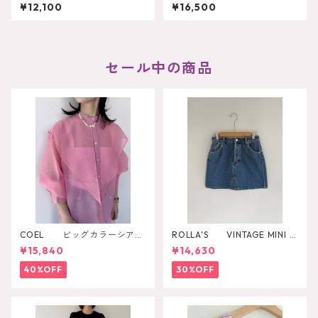
O RING 34JC01COCO
AN RING 34JC01NATHAN
¥12,100
¥16,500
2
セール中の商品
COEL ビッグカラーシアー
ROLLA'S VINTAGE MINI D
シャツ
AZZLER
¥15,840
¥14,630
40%OFF
30%OFF