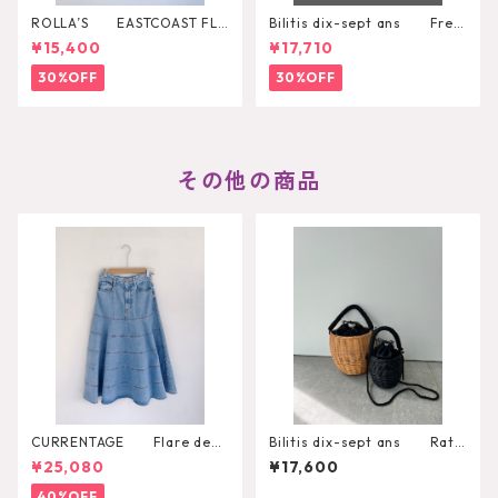
ROLLA’S EASTCOAST FLA
Bilitis dix-sept ans Fres
RE AVA
h Pearl Pendant
¥15,400
¥17,710
30%OFF
30%OFF
その他の商品
CURRENTAGE Flare deni
Bilitis dix-sept ans Ratt
m skirt
an Shoulder Bascket
¥25,080
¥17,600
40%OFF