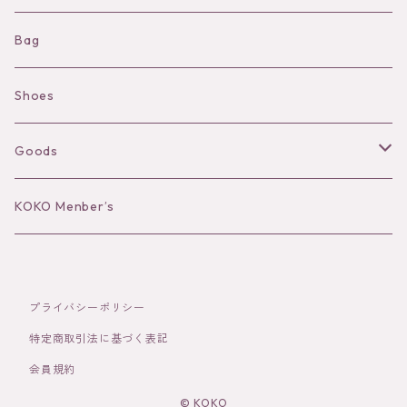
Shorts
Necklace
Bag
Camisole
Pierce/Earring
Shoes
Long sleeve
Ear Cuff
Goods
Bracelet／Bangle
Hat
KOKO Menber’s
Ring
Stole
プライバシーポリシー
Brooch
Socks
特定商取引法に基づく表記
会員規約
Hair Accessories
© KOKO