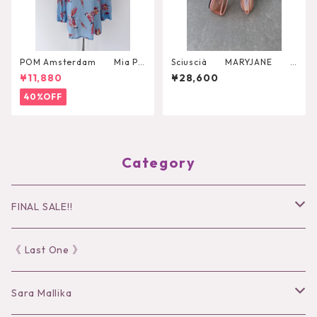
POM Amsterdam Mia Pa
Sciuscià MARYJANE
rrots Blouse
（ROASTED PEACH）
¥11,880
¥28,600
40%OFF
Category
FINAL SALE!!
30％OFF
《 Last One 》
40％OFF
Sara Mallika