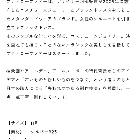
プティローブノアーは、デザイナー阿部好世が2009年に設
立したコスチュームジュエリーとブラックドレスを中心とし
たスタンダードウェアのブランド。女性のシルエットを引き
立てるブラックドレス。
そのシンプルな佇まいを彩る、コスチュームジュエリー。時
を重ねても揺らぐことのないクラシックな美しさを目指して
プティローブノアーはスタートしました。
抽象画やアールデコ、アールヌーボーの時代背景からのアイ
デアと「古いものと新しいものをつなぐ」という考えのもと
日本の職人による「失われつつある制作技法」を尊重し、一
点一点丁寧に制作しています。
【サイズ】 11号
【素材】 シルバー925