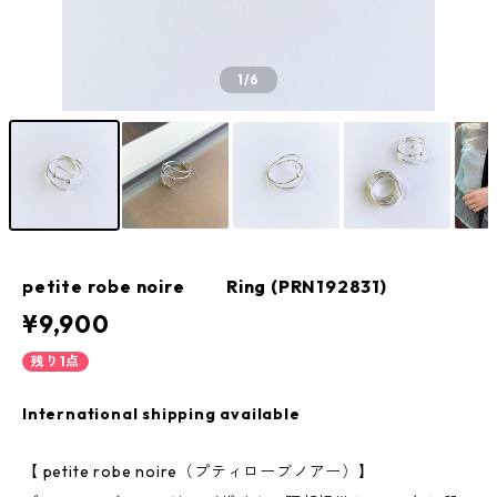
1
/6
petite robe noire Ring (PRN192831)
¥9,900
残り1点
International shipping available
【 petite robe noire（プティローブノアー）】