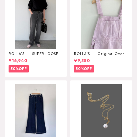
ROLLA’S SUPER LOOSE B
ROLLA’S Original Overal
LACK STONE
l
¥16,940
¥9,350
30%OFF
50%OFF