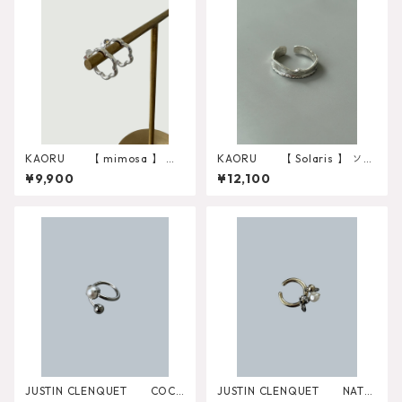
KAORU 【 mimosa 】 ピ
KAORU 【 Solaris 】 ソラ
アスS PSV-704-S
リス リングS RSV-826-S
¥9,900
¥12,100
JUSTIN CLENQUET COC
JUSTIN CLENQUET NATH