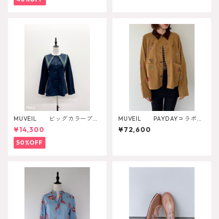
MUVEIL ビッグカラーブラ
MUVEIL PAYDAYコラボジ
ウス
ャケット MA262FJK701
¥14,300
¥72,600
50%OFF