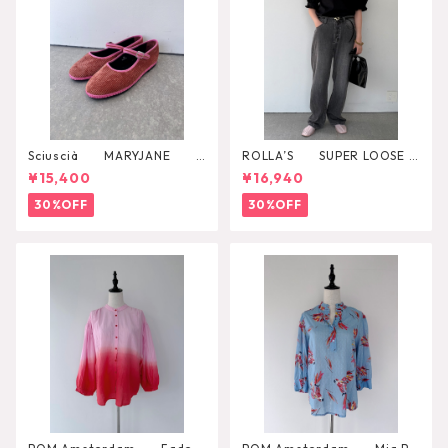
Sciuscià MARYJANE
ROLLA’S SUPER LOOSE B
（ROOIBOS TEA）
LACK STONE
¥15,400
¥16,940
30%OFF
30%OFF