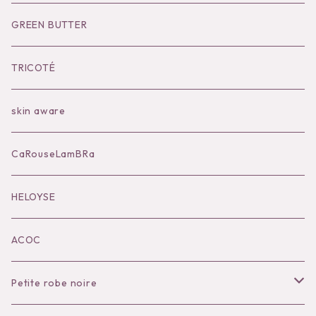
Socks
Shoes
Inner
Goods
Goods
GREEN BUTTER
Bilitis dix-sept ans
Outer
TRICOTÉ
Bag
skin aware
Accessories
CaRouseLamBRa
Black series
HELOYSE
KOKO別注
ACOC
Petite robe noire