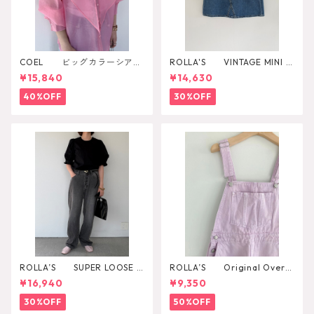
COEL ビッグカラーシアー
ROLLA'S VINTAGE MINI D
シャツ
AZZLER
¥15,840
¥14,630
40%OFF
30%OFF
ROLLA’S SUPER LOOSE B
ROLLA’S Original Overal
LACK STONE
l
¥16,940
¥9,350
30%OFF
50%OFF