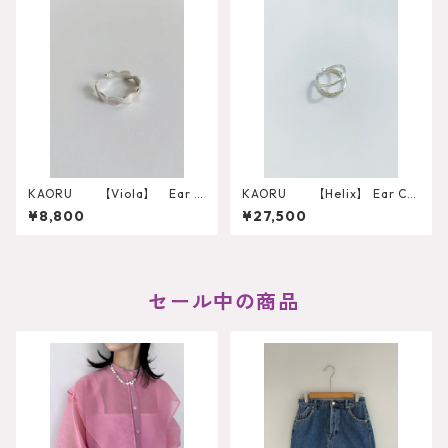
KAORU 【Viola】 Ear C
KAORU 【Helix】 Ear Cu
uff
ff M K10グリーンゴールド
¥8,800
¥27,500
セール中の商品