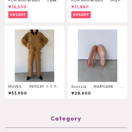
POM Amsterdam Faded
POM Amsterdam Mia Pa
Scarlet Red Blouse
rrots Blouse
¥16,500
¥11,880
40%OFF
40%OFF
MUVEIL PAYDAY コラボパ
Sciuscià MARYJANE
ンツ MA262FP701
（ROASTED PEACH）
¥53,900
¥28,600
Category