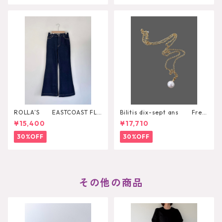
ROLLA’S EASTCOAST FLA
Bilitis dix-sept ans Fres
RE AVA
h Pearl Pendant
¥15,400
¥17,710
30%OFF
30%OFF
その他の商品