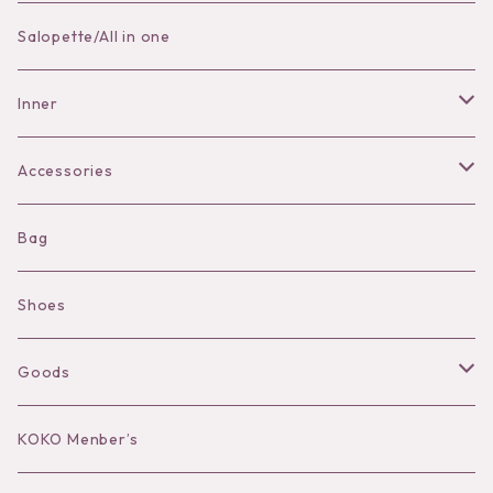
Skirt
Salopette/All in one
Pants
Inner
Bra
Accessories
Shorts
Necklace
Bag
Camisole
Pierce/Earring
Shoes
Long sleeve
Ear Cuff
Goods
Bracelet／Bangle
Hat
KOKO Menber’s