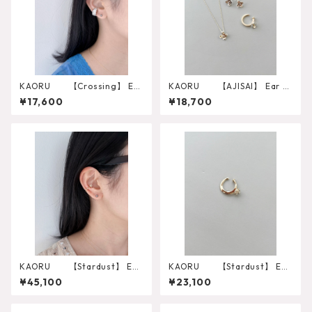
KAORU 【Crossing】 Ear
KAORU 【AJISAI】 Ear C
Cuff シルバー
uff （10K）
¥17,600
¥18,700
KAORU 【Stardust】 Ear
KAORU 【Stardust】 Ear
Cuff K10ピンクゴールド
Cuff K10ピンクゴールド
¥45,100
¥23,100
（CK10-754-PL）
（CK10-053）