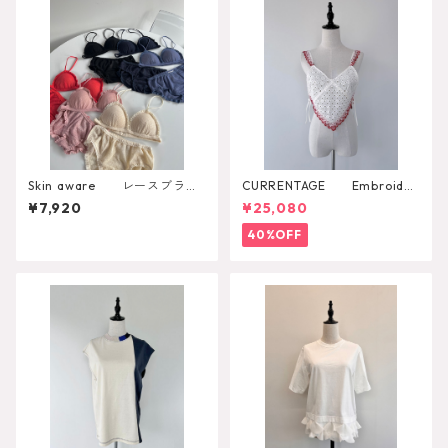
Skin aware レースブラト
CURRENTAGE Embroider
ップ
y Layared Blouse
¥7,920
¥25,080
40%OFF