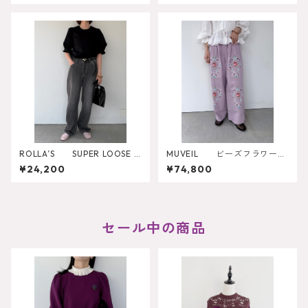
ROLLA’S SUPER LOOSE B
MUVEIL ビーズフラワー刺
LACK STONE
繍パンツ
¥24,200
¥74,800
セール中の商品