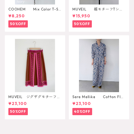
COOHEM Mix Color T-SH
MUVEIL 裾モチーフTシャ
IRT
ツ
¥8,250
¥15,950
50%OFF
50%OFF
MUVEIL ジグザグモチーフス
Sara Mallika Cotton Flo
カート
wer Signal Print All In One
¥23,100
¥23,100
50%OFF
40%OFF