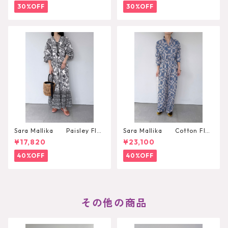
30%OFF
30%OFF
Sara Mallika Paisley Flo
Sara Mallika Cotton Flo
wer Print Dress
wer Signal Print All In One
¥17,820
¥23,100
40%OFF
40%OFF
その他の商品