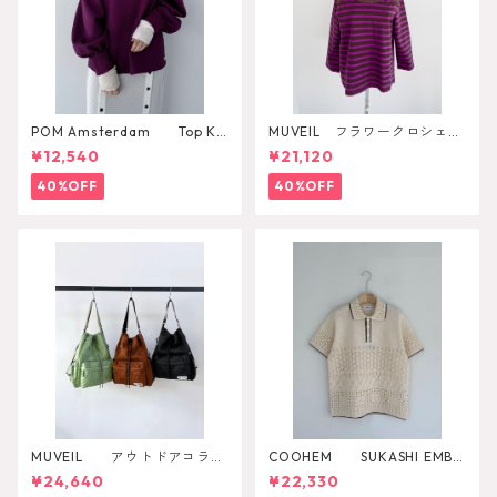
POM Amsterdam Top Ka
MUVEIL フラワークロシェカ
e Pulm
ットソー
¥12,540
¥21,120
40%OFF
40%OFF
MUVEIL アウトドアコラボ
COOHEM SUKASHI EMBO
2WAYリュック
SSED KNIT PULLOVER
¥24,640
¥22,330