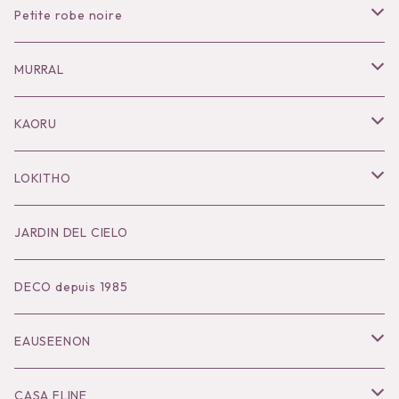
Petite robe noire
Necklace
MURRAL
Pierce
Outer
KAORU
Bracelet／Bangle
Tops
Necklace
LOKITHO
Ring
Bottoms
Pierce
Tops
JARDIN DEL CIELO
Brooch
Dress
Ear Cuff
Bottoms
DECO depuis 1985
Hair Accessories
Accessories
Bangle
Dress
EAUSEENON
Ring
Knit
Tops
CASA FLINE