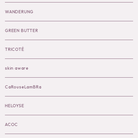
Goods
Tutu
Outer
Socks
WANDERUNG
Socks
Shoes
Inner
Goods
Goods
GREEN BUTTER
Bilitis dix-sept ans
Outer
TRICOTÉ
Bag
skin aware
Accessories
CaRouseLamBRa
Black series
HELOYSE
KOKO別注
ACOC