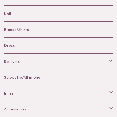
Bag Charm
Knit
Pierce
Blouse/Shirts
Bracelet
Dress
Bottoms
Skirt
Salopette/All in one
Pants
Inner
Bra
Accessories