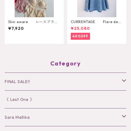
Skin aware レースブラト
CURRENTAGE Flare deni
ップ
m skirt
¥7,920
¥25,080
40%OFF
Category
FINAL SALE!!
30％OFF
《 Last One 》
40％OFF
Sara Mallika