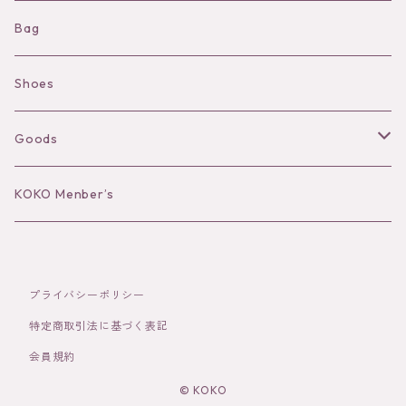
Shorts
Necklace
Bag
Camisole
Pierce/Earring
Shoes
Long sleeve
Ear Cuff
Goods
Bracelet／Bangle
Hat
KOKO Menber’s
Ring
Stole
プライバシーポリシー
Brooch
Socks
特定商取引法に基づく表記
会員規約
Hair Accessories
© KOKO