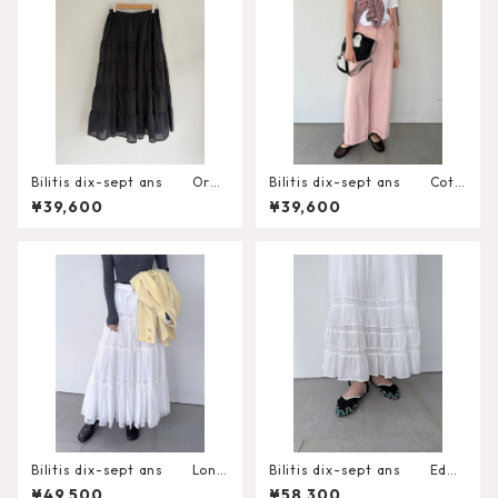
Bilitis dix-sept ans Orga
Bilitis dix-sept ans Cott
nza Frill Skirt 2912-439
on Salopette 2912-355A
¥39,600
¥39,600
Bilitis dix-sept ans Long
Bilitis dix-sept ans Edwa
LaceSkirt
idian Lace Skirt
¥49,500
¥58,300