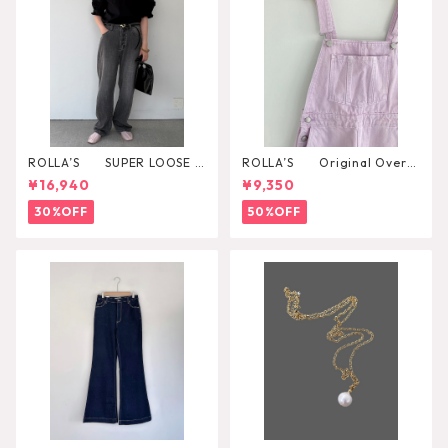
ROLLA’S SUPER LOOSE B
ROLLA’S Original Overal
LACK STONE
l
¥16,940
¥9,350
30%OFF
50%OFF