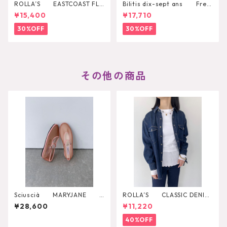
ROLLA’S EASTCOAST FLA
Bilitis dix-sept ans Fres
RE AVA
h Pearl Pendant
¥15,400
¥17,710
30%OFF
30%OFF
その他の商品
Sciuscià MARYJANE
ROLLA’S CLASSIC DENIM
（ROASTED PEACH）
SHIRT RINSE
¥28,600
¥11,220
40%OFF