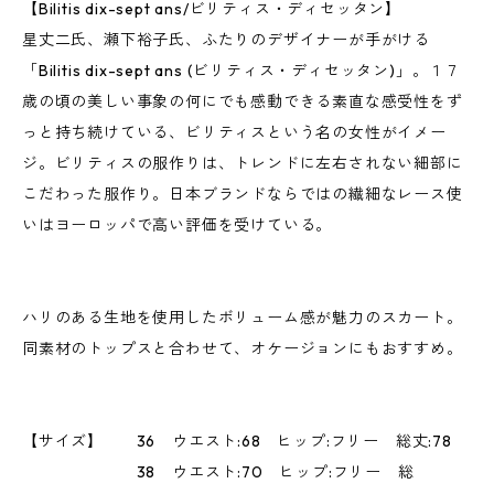
【Bilitis dix-sept ans/ビリティス・ディセッタン】
星丈二氏、瀬下裕子氏、ふたりのデザイナーが手がける
「Bilitis dix-sept ans (ビリティス・ディセッタン)」。１７
歳の頃の美しい事象の何にでも感動できる素直な感受性をず
っと持ち続けている、ビリティスという名の女性がイメー
ジ。ビリティスの服作りは、トレンドに左右されない細部に
こだわった服作り。日本ブランドならではの繊細なレース使
いはヨーロッパで高い評価を受けている。
ハリのある生地を使用したボリューム感が魅力のスカート。
同素材のトップスと合わせて、オケージョンにもおすすめ。
【サイズ】 36 ウエスト:68 ヒップ:フリー 総丈:78
38 ウエスト:70 ヒップ:フリー 総