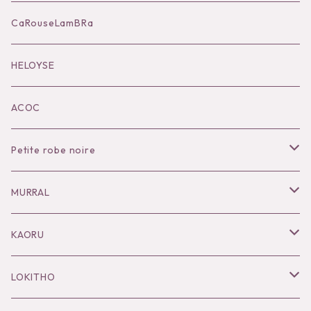
Accessories
CaRouseLamBRa
Black series
HELOYSE
KOKO別注
ACOC
Petite robe noire
Necklace
MURRAL
Pierce
Outer
KAORU
Bracelet／Bangle
Tops
Necklace
LOKITHO