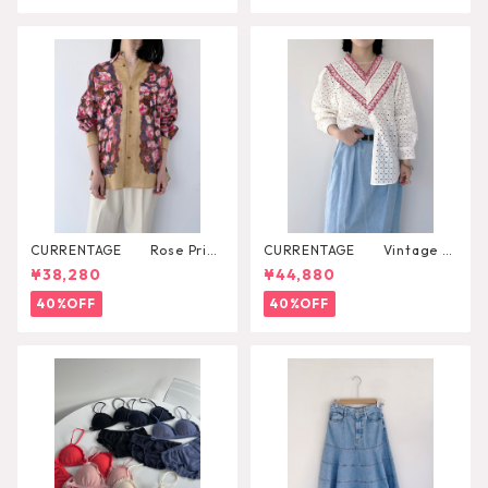
CURRENTAGE Rose Print
CURRENTAGE Vintage L
Shirt
ace Blouse
¥38,280
¥44,880
40%OFF
40%OFF