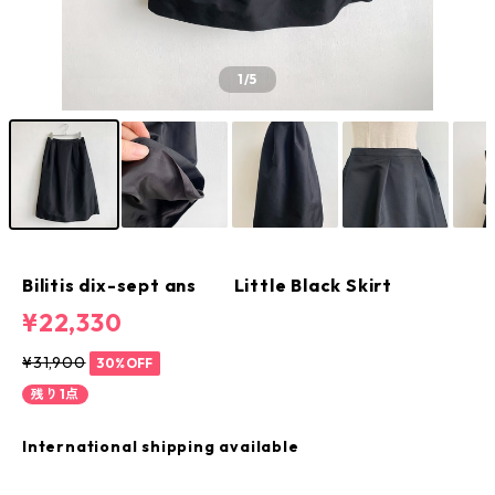
1
/5
Bilitis dix-sept ans Little Black Skirt
¥22,330
¥31,900
30%OFF
残り1点
International shipping available