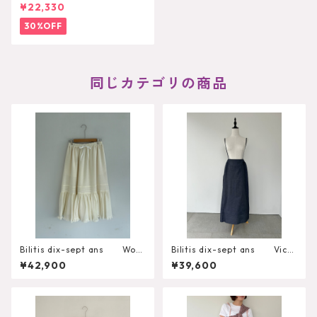
e Black Skirt
¥22,330
30%OFF
同じカテゴリの商品
Bilitis dix-sept ans Wool
Bilitis dix-sept ans Victo
Gauze Skirt 2912-925
rian Skirt
¥42,900
¥39,600