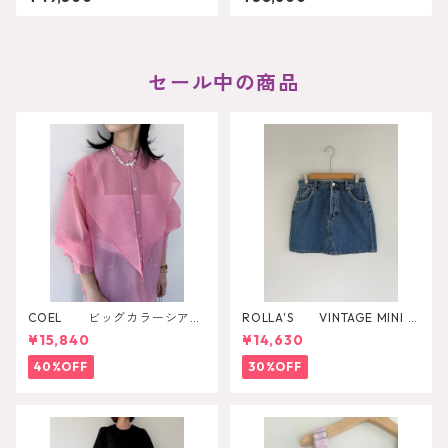
セール中の商品
COEL ビッグカラーシアー
ROLLA'S VINTAGE MINI D
シャツ
AZZLER
¥15,840
¥14,630
40%OFF
30%OFF