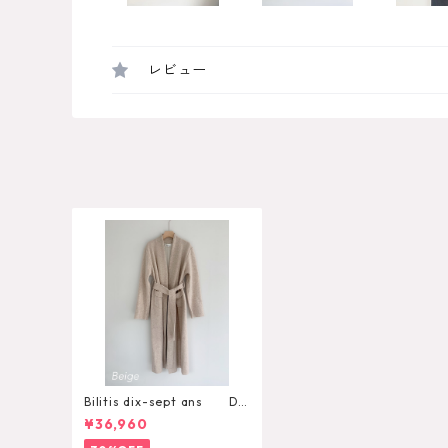
レビュー
Bilitis dix-sept ans Do
uble Wool Jersey Coat
¥36,960