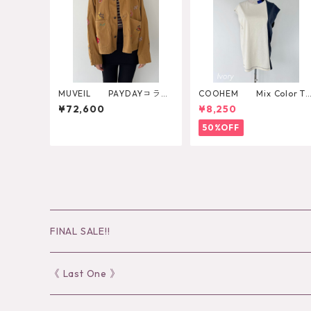
MUVEIL PAYDAYコラボ
COOHEM Mix Color T-
ジャケット MA262FJK7
SHIRT
¥72,600
¥8,250
01
50%OFF
FINAL SALE!!
30％OFF
《 Last One 》