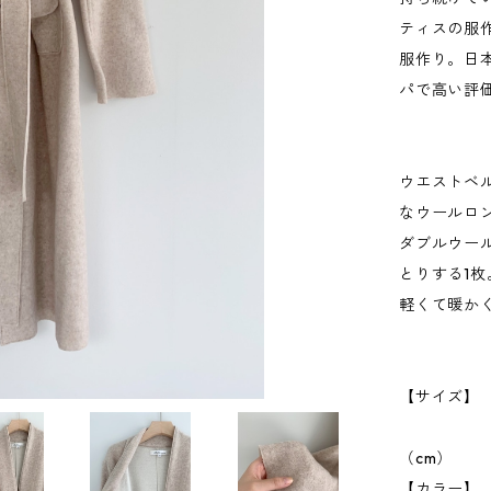
ティスの服
服作り。日
パで高い評
ウエストベ
なウールロ
ダブルウー
とりする1枚
軽くて暖か
【サイズ】 肩
ベルト
（cm）
【カラー】 B