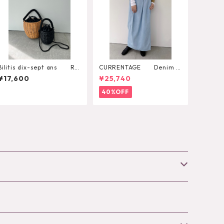
Bilitis dix-sept ans Ra
CURRENTAGE Denim S
ttan Shoulder Bascket
kirt
¥17,600
¥25,740
40%OFF