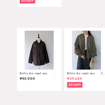
30%OFF
Bilitis dix-sept ans Wo
Bilitis dix-sept ans Co
ol JK Coat
zy MA-1 Blouson
¥55,000
¥29,260
30%OFF