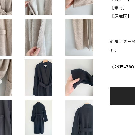
【素材】 
【原産国】
※モニター
す。
（2915-78