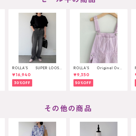
ROLLA’S SUPER LOOSE
ROLLA’S Original Over
BLACK STONE
all
¥16,940
¥9,350
30%OFF
50%OFF
その他の商品