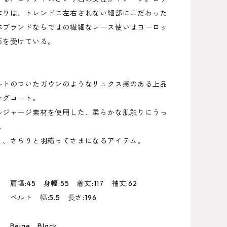
作りは、トレンドに左右されない細部にこだわった
本ブランドならではの繊細なレース使いはヨーロッ
価を受けている。
ルトのついたガウンのようなリュクス感のある上品
ングコート。
ルジャージ素材を使用した、柔らかな肌触りにうっ
。
く、さらりと羽織ってさまになるアイテム。
幅:45 身幅:55 着丈:117 袖丈:62
 幅:5.5 長さ:196
eige、Black