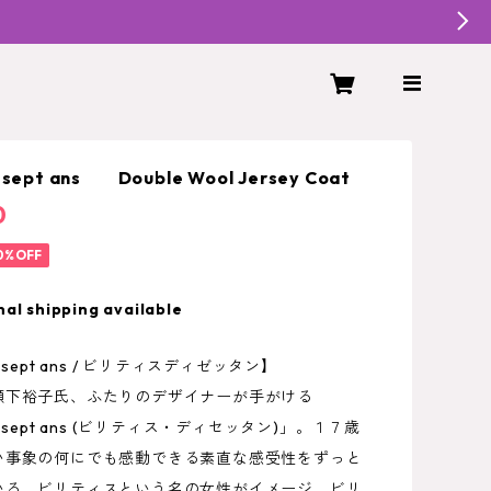
ix-sept ans Double Wool Jersey Coat
0
0%OFF
nal shipping available
 dix-sept ans / ビリティスディゼッタン】
瀬下裕子氏、ふたりのデザイナーが手がける
 dix-sept ans (ビリティス・ディセッタン)」。１７歳
い事象の何にでも感動できる素直な感受性をずっと
いる、ビリティスという名の女性がイメージ。ビリ