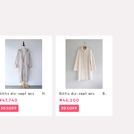
Bilitis dix-sept ans Ho
Bilitis dix-sept ans Bo
oded Frill Long Coat
a Long Coat
¥47,740
¥46,200
30%OFF
30%OFF