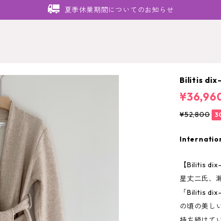
夏季休業期間についてのお知らせ
Bilitis d
¥36,96
¥52,800
3
Internatio
【Bilitis
星丈二氏、
「Bilitis
の頃の美し
持ち続けて