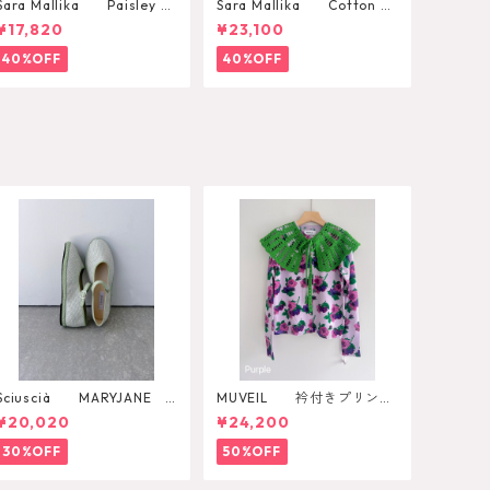
Sara Mallika Paisley Fl
Sara Mallika Cotton Fl
ower Print Dress
ower Signal Print All In O
¥17,820
¥23,100
ne
40%OFF
40%OFF
Sciuscià MARYJANE
MUVEIL 衿付きプリント
（ARTICHOKE）
カーディガン
¥20,020
¥24,200
30%OFF
50%OFF