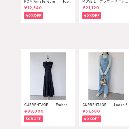
POM Amsterdam Top K
MUVEIL フラワークロシェ
ae Pulm
カットソー
¥12,540
¥21,120
40%OFF
40%OFF
CURRENTAGE Embroid
CURRENTAGE Loose fi
ery One Piece
ting overall
¥88,000
¥31,680
50%OFF
40%OFF