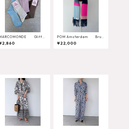
MARCOMONDE Glitter
POM Amsterdam Brus
Ribbed Socks
hed Stripes Blue Shawl
¥2,860
¥22,000