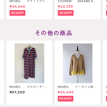
MUVEIL アウトドアコラ
COOHEM SUKASHI EM
ボ2WAYリュック
BOSSED KNIT PULLOVER
¥24,640
¥22,330
30%OFF
30%OFF
その他の商品
t
MUVEIL ポロボーダーワ
MUVEIL アーガイル刺繍
ンピース MA262UA001
カーディガン
¥57,200
¥24,200
50%OFF