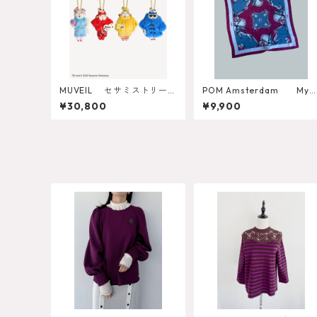
MUVEIL セサミストリート
POM Amsterdam Mys
コラボ グランマチャーム
ic Dinner Small Blue Shaw
¥30,800
¥9,900
MA262EAC701