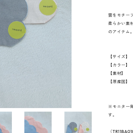
雲をモチー
柔らかい素
のアイテム
【サイズ】
【カラー】 I
【素材】 
【原産国
※モニター
す。
（TR11BA0