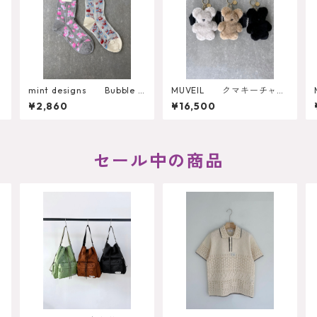
t
mint designs Bubble F
MUVEIL クマキーチャー
l
lower Socks （492SO4
ム
¥2,860
¥16,500
LW04）
セール中の商品