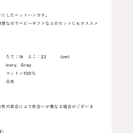
フにしたニットハンカチ。
材感なのでベビーギフトなどのセットにもオススメ
。
 たて：16 よこ：22 (cm)
vory、Gray
コットン100％
】 日本
発色の具合により色合いが異なる場合がございま
18）