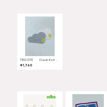
TRICOTÉ Cloud Knit H
andkerchief
¥1,760