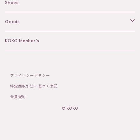
Camisole
Pierce/Earring
Shoes
Long sleeve
Ear Cuff
Goods
Bracelet／Bangle
Hat
KOKO Menber’s
Ring
Stole
プライバシーポリシー
Brooch
Socks
特定商取引法に基づく表記
会員規約
Hair Accessories
© KOKO
その他