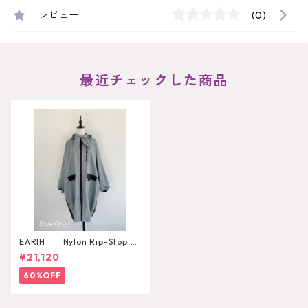
レビュー
(0)
最近チェックした商品
EARIH Nylon Rip-Stop Po
ncho
¥21,120
60%OFF