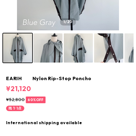
1
/20
EARIH Nylon Rip-Stop Poncho
¥21,120
¥52,800
60%OFF
残り1点
International shipping available