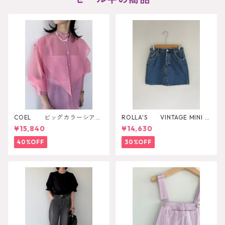
COEL ビッグカラーシアー
ROLLA'S VINTAGE MINI D
シャツ
AZZLER
¥15,840
¥14,630
40%OFF
30%OFF