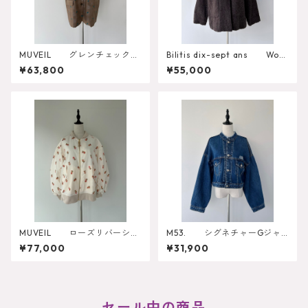
MUVEIL グレンチェックロ
Bilitis dix-sept ans Wool
ーズベスト MA262FJK005
JK Coat
¥63,800
¥55,000
MUVEIL ローズリバーシブ
M53. シグネチャーGジャ
ルブルゾン MA262FJK00
ン
¥77,000
¥31,900
1
セール中の商品