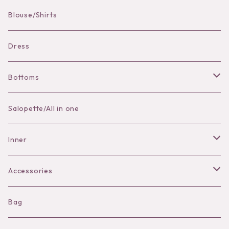
Pierce
Blouse/Shirts
Bracelet
Dress
Bottoms
Skirt
Salopette/All in one
Pants
Inner
Bra
Accessories
Shorts
Necklace
Bag