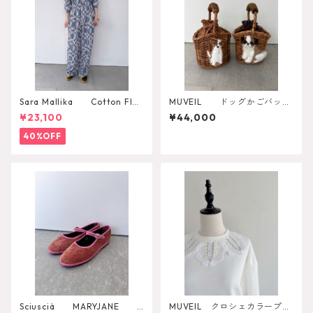
Sara Mallika Cotton Flo
MUVEIL ドッグかごバッ
wer Signal Print All In One
グ MA262EBG004
¥23,100
¥44,000
40%OFF
Sciuscià MARYJANE
MUVEIL クロシェカラープル