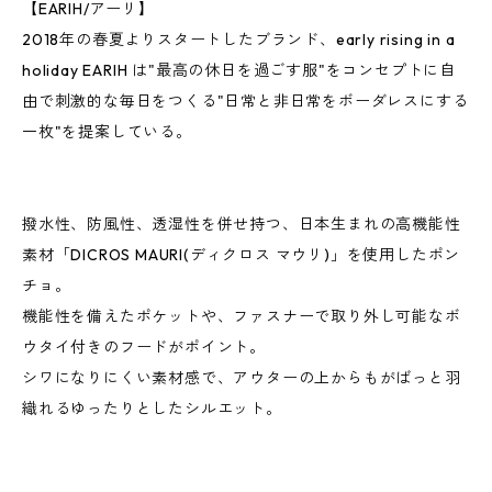
【EARIH/アーリ】
2018年の春夏よりスタートしたブランド、early rising in a
holiday EARIH は"最高の休日を過ごす服"をコンセプトに自
由で刺激的な毎日をつくる"日常と非日常をボーダレスにする
一枚"を提案している。
撥水性、防風性、透湿性を併せ持つ、日本生まれの高機能性
素材「DICROS MAURI(ディクロス マウリ)」を使用したポン
チョ。
機能性を備えたポケットや、ファスナーで取り外し可能なボ
ウタイ付きのフードがポイント。
シワになりにくい素材感で、アウターの上からもがばっと羽
織れるゆったりとしたシルエット。