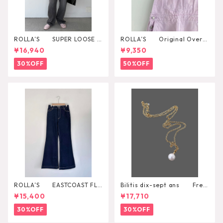
ROLLA’S SUPER LOOSE B
ROLLA’S Original Overal
LACK STONE
l
¥16,940
¥9,350
30%OFF
50%OFF
ROLLA’S EASTCOAST FLA
Bilitis dix-sept ans Fres
RE AVA
h Pearl Pendant
¥15,400
¥17,710
30%OFF
30%OFF