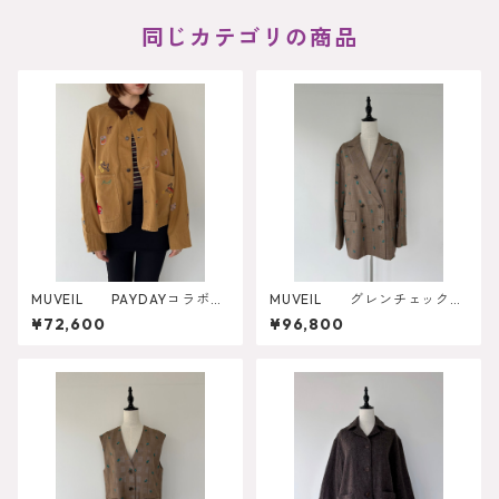
同じカテゴリの商品
MUVEIL PAYDAYコラボジ
MUVEIL グレンチェックロ
ャケット MA262FJK701
ーズ刺繍ジャケット MA262F
¥72,600
¥96,800
JK002