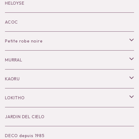
Black series
HELOYSE
KOKO別注
ACOC
Petite robe noire
Necklace
MURRAL
Pierce
Outer
KAORU
Bracelet／Bangle
Tops
Necklace
LOKITHO
Ring
Bottoms
Pierce
Tops
JARDIN DEL CIELO
Brooch
Dress
Ear Cuff
Bottoms
DECO depuis 1985