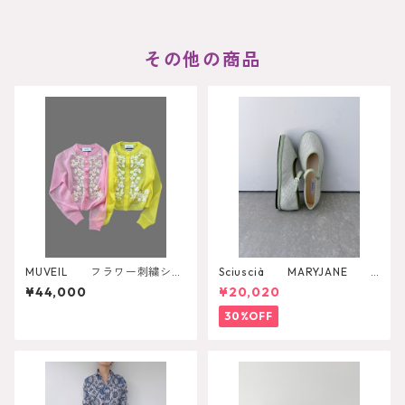
その他の商品
MUVEIL フラワー刺繍シア
Sciuscià MARYJANE
ーカーディガン MA262KCD
（ARTICHOKE）
¥44,000
¥20,020
001
30%OFF