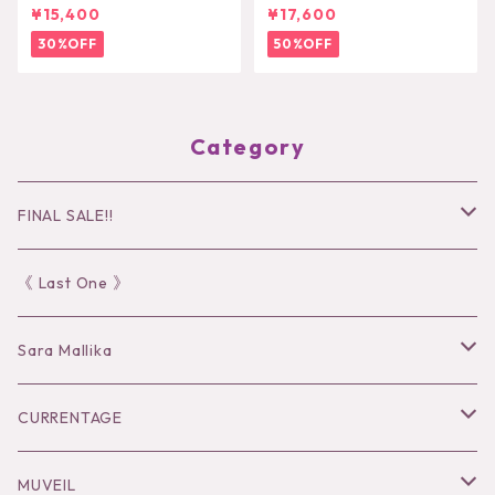
（ROOIBOS TEA）
オーバー
¥15,400
¥17,600
30%OFF
50%OFF
Category
FINAL SALE!!
30％OFF
《 Last One 》
40％OFF
Sara Mallika
50％OFF
Tops
CURRENTAGE
60%OFF
Bottoms
Outer
MUVEIL