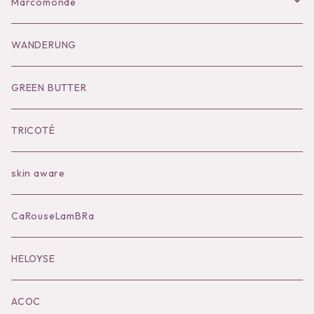
Bag
Goods
Salopette/All in one
Dress
Marcomonde
Goods
Tutu
Outer
Socks
WANDERUNG
Socks
Shoes
Inner
Goods
Goods
GREEN BUTTER
Bilitis dix-sept ans
Outer
TRICOTÉ
Bag
skin aware
Accessories
CaRouseLamBRa
Black series
HELOYSE
KOKO別注
ACOC