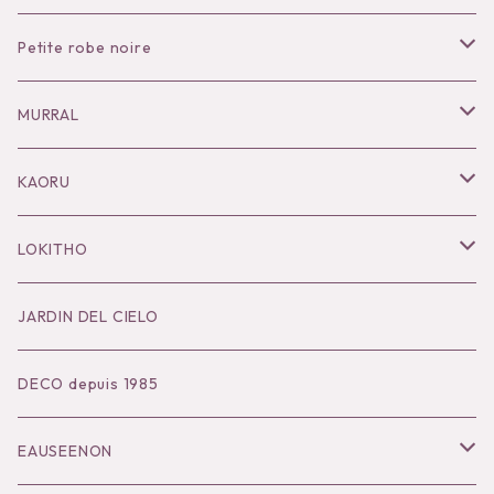
Petite robe noire
Necklace
MURRAL
Pierce
Outer
KAORU
Bracelet／Bangle
Tops
Necklace
LOKITHO
Ring
Bottoms
Pierce
Tops
JARDIN DEL CIELO
Brooch
Dress
Ear Cuff
Bottoms
DECO depuis 1985
Hair Accessories
Accessories
Bangle
Dress
EAUSEENON