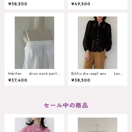
Lace Blouse 2911-960
ecloth blouse H0-00-3
¥38,500
¥49,500
099
Hériter dron work parts
Bilitis dix-sept ans Lace
camisole H0-00-3092
+Tuck Blouse 2911-959
¥37,400
¥38,500
セール中の商品