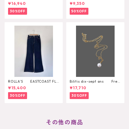
LACK STONE
l
¥16,940
¥9,350
30%OFF
50%OFF
ROLLA’S EASTCOAST FLA
Bilitis dix-sept ans Fres
RE AVA
h Pearl Pendant
¥15,400
¥17,710
30%OFF
30%OFF
その他の商品