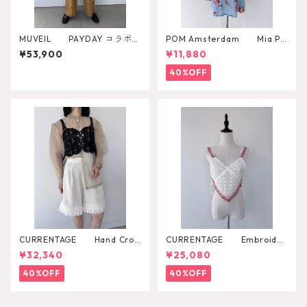
MUVEIL PAYDAY コラボパ
POM Amsterdam Mia Pa
ンツ MA262FP701
rrots Blouse
¥53,900
¥11,880
40%OFF
CURRENTAGE Hand Croc
CURRENTAGE Embroider
het Bustier
y Layared Blouse
¥32,340
¥25,080
40%OFF
40%OFF