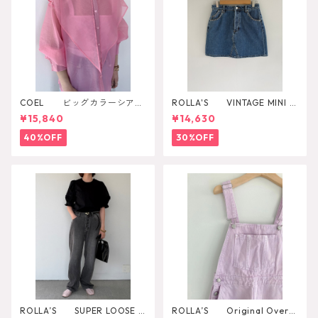
COEL ビッグカラーシアー
ROLLA'S VINTAGE MINI D
シャツ
AZZLER
¥15,840
¥14,630
40%OFF
30%OFF
ROLLA’S SUPER LOOSE B
ROLLA’S Original Overal