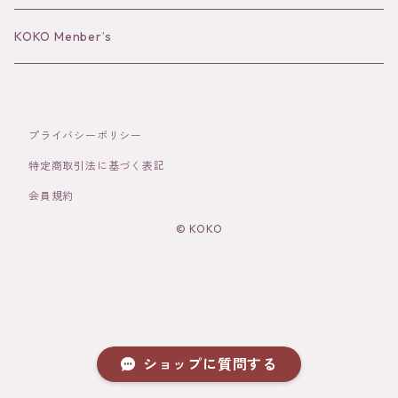
Bracelet／Bangle
Hat
KOKO Menber’s
Ring
Stole
プライバシーポリシー
Brooch
Socks
特定商取引法に基づく表記
会員規約
Hair Accessories
© KOKO
その他
ショップに質問する