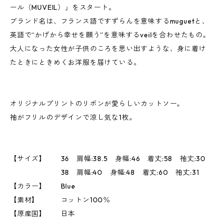
ール（MUVEIL）」をスタート。
ブランド名は、フランス語ですずらんを意味するmuguetと、
英語で“かげから幸せを願う”を意味するveilを合わせたもの。
大人になった女性が子供のころを思い出すような、身に着け
たときにときめくお洋服を届けている。
オリジナルプリントのリボンが愛らしいカットソー。
袖がフリルのデザインで涼し気な1枚。
【サイズ】 36 肩幅:38.5 身幅:46 着丈:58 袖丈:30
38 肩幅:40 身幅:48 着丈:60 袖丈:31
【カラー】 Blue
【素材】 コットン100％
【原産国】 日本