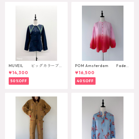
MUVEIL ビッグカラーブラ
POM Amsterdam Faded
ウス
Scarlet Red Blouse
¥14,300
¥16,500
50%OFF
40%OFF