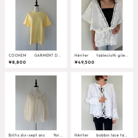
COOHEM GARMENT DYE
Hériter tablecloth gilet
D SOLID T-SHIRT（Short Sle
H0-00-3102
¥8,800
¥49,500
eve Crew）
Bilitis dix-sept ans York
Hériter bobbin lace tabl