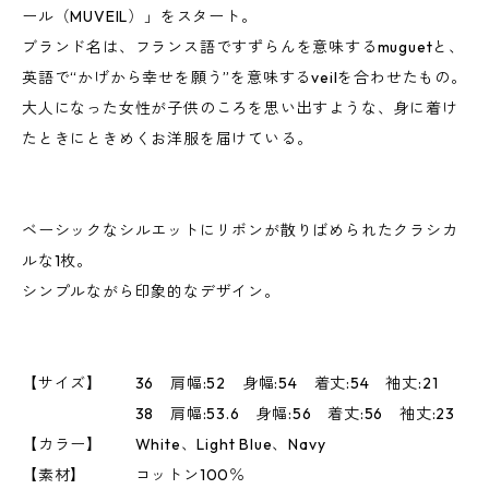
ール（MUVEIL）」をスタート。
ブランド名は、フランス語ですずらんを意味するmuguetと、
英語で“かげから幸せを願う”を意味するveilを合わせたもの。
大人になった女性が子供のころを思い出すような、身に着け
たときにときめくお洋服を届けている。
ベーシックなシルエットにリボンが散りばめられたクラシカ
ルな1枚。
シンプルながら印象的なデザイン。
【サイズ】 36 肩幅:52 身幅:54 着丈:54 袖丈:21
38 肩幅:53.6 身幅:56 着丈:56 袖丈:23
【カラー】 White、Light Blue、Navy
【素材】 コットン100％