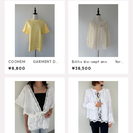
COOHEM GARMENT DYE
Bilitis dix-sept ans York
D SOLID T-SHIRT（Short Sle
Lace Blouse 2911-960
¥8,800
¥38,500
eve Crew）