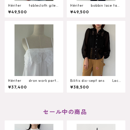
Hériter tablecloth gilet
Hériter bobbin lace tabl
H0-00-3102
ecloth blouse H0-00-3
¥49,500
¥49,500
099
Hériter dron work parts
Bilitis dix-sept ans Lace
camisole H0-00-3092
+Tuck Blouse 2911-959
¥37,400
¥38,500
セール中の商品