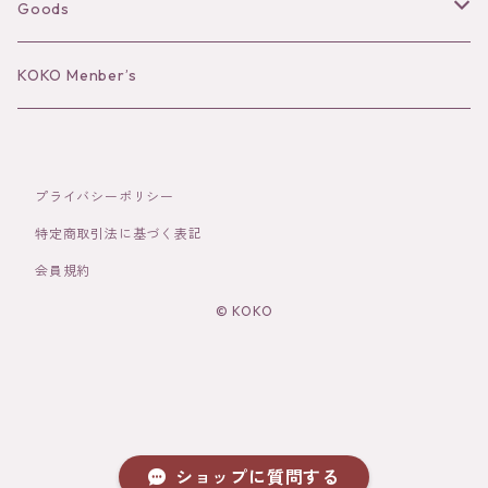
Long sleeve
Ear Cuff
Goods
Bracelet／Bangle
Hat
KOKO Menber’s
Ring
Stole
プライバシーポリシー
Brooch
Socks
特定商取引法に基づく表記
会員規約
Hair Accessories
© KOKO
その他
ショップに質問する