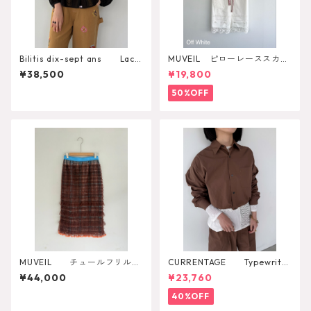
Bilitis dix-sept ans Lace
MUVEIL ピローレーススカー
+Tuck Blouse 2911-959
ト
¥38,500
¥19,800
50%OFF
MUVEIL チュールフリルス
CURRENTAGE Typewriter
カート MA262FS002
Shirt Blouson
¥44,000
¥23,760
40%OFF