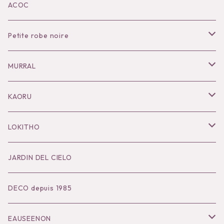
KOKO別注
ACOC
Petite robe noire
Necklace
MURRAL
Pierce
Outer
KAORU
Bracelet／Bangle
Tops
Necklace
LOKITHO
Ring
Bottoms
Pierce
Tops
JARDIN DEL CIELO
Brooch
Dress
Ear Cuff
Bottoms
DECO depuis 1985
Hair Accessories
Accessories
Bangle
Dress
EAUSEENON