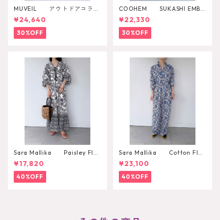
MUVEIL アウトドアコラボ
COOHEM SUKASHI EMBO
2WAYリュック
SSED KNIT PULLOVER
¥24,640
¥22,330
30%OFF
30%OFF
Sara Mallika Paisley Flo
Sara Mallika Cotton Flo
wer Print Dress
wer Signal Print All In One
¥17,820
¥23,100
40%OFF
40%OFF