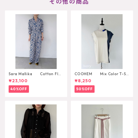
その他の商品
Sara Mallika Cotton Flo
COOHEM Mix Color T-SH
wer Signal Print All In One
IRT
¥23,100
¥8,250
40%OFF
50%OFF