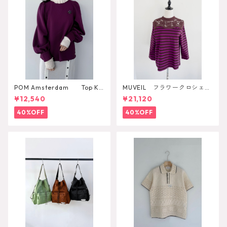
POM Amsterdam Top Ka
MUVEIL フラワークロシェカ
e Pulm
ットソー
¥12,540
¥21,120
40%OFF
40%OFF