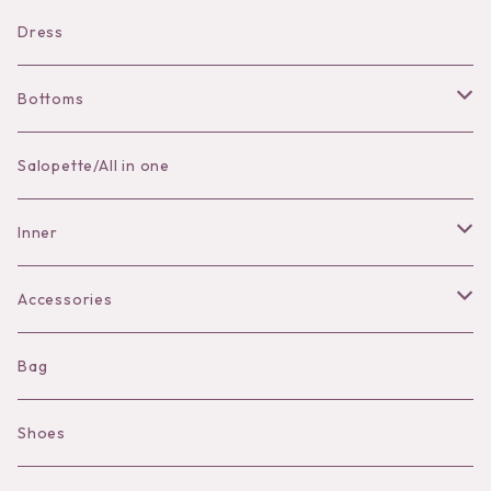
Bracelet
Dress
Bottoms
Skirt
Salopette/All in one
Pants
Inner
Bra
Accessories
Shorts
Necklace
Bag
Camisole
Pierce/Earring
Shoes