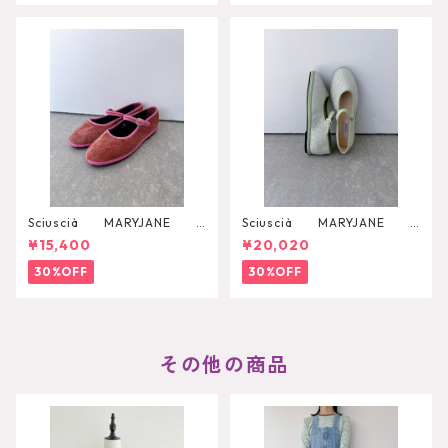
Sciuscià MARYJANE
Sciuscià MARYJANE
（ROOIBOS TEA）
（ARTICHOKE）
¥15,400
¥20,020
30%OFF
30%OFF
その他の商品