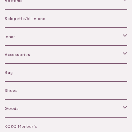
Bottoms
Skirt
Salopette/All in one
Pants
Inner
Bra
Accessories
Shorts
Necklace
Bag
Camisole
Pierce/Earring
Shoes
Long sleeve
Ear Cuff
Goods
Bracelet／Bangle
Hat
KOKO Menber’s