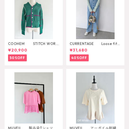
COOHEM STITCH WORK
CURRENTAGE Loose fitti
KNIT CARDIGAN
ng overall
¥20,900
¥31,680
50%OFF
40%OFF
MUVEIL 製品染Tシャツ
MUVEIL アーガイル刺繍カ