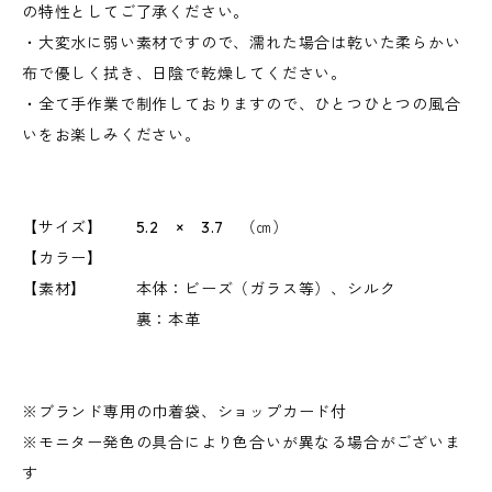
の特性としてご了承ください。
・大変水に弱い素材ですので、濡れた場合は乾いた柔らかい
布で優しく拭き、日陰で乾燥してください。
・全て手作業で制作しておりますので、ひとつひとつの風合
いをお楽しみください。
【サイズ】 5.2 × 3.7 （㎝）
【カラー】
【素材】 本体：ビーズ（ガラス等）、シルク
裏：本革
※ブランド専用の巾着袋、ショップカード付
※モニター発色の具合により色合いが異なる場合がございま
す