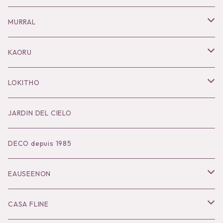
Necklace
MURRAL
Pierce
Outer
KAORU
Bracelet／Bangle
Tops
Necklace
LOKITHO
Ring
Bottoms
Pierce
Tops
JARDIN DEL CIELO
Brooch
Dress
Ear Cuff
Bottoms
DECO depuis 1985
Hair Accessories
Accessories
Bangle
Dress
EAUSEENON
Ring
Knit
Tops
CASA FLINE