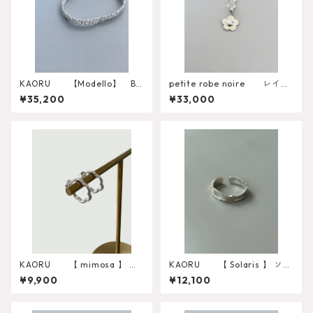
KAORU 【Modello】 Ba
petite robe noire レイの
ngle S
不揃いなお花【梅ちゃん】
¥35,200
¥33,000
メソシルバーネックレス
KAORU 【 mimosa 】 ピ
KAORU 【 Solaris 】 ソラ
アスS PSV-704-S
リス リングS RSV-826-S
¥9,900
¥12,100