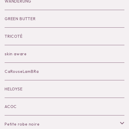
Goods
Tutu
Outer
Socks
WANDERUNG
Socks
Shoes
Inner
Goods
Goods
GREEN BUTTER
Bilitis dix-sept ans
Outer
TRICOTÉ
Bag
skin aware
Accessories
CaRouseLamBRa
Black series
HELOYSE
KOKO別注
ACOC
Petite robe noire