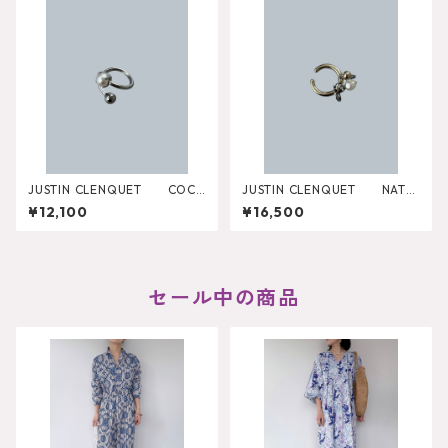
JUSTIN CLENQUET COC
JUSTIN CLENQUET NATH
O RING 34JC01COCO
AN RING 34JC01NATHAN
¥12,100
¥16,500
2
セール中の商品