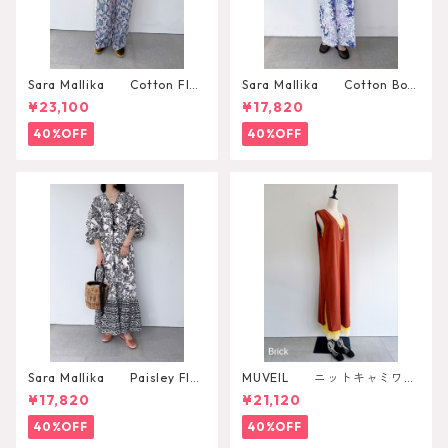
Sara Mallika Cotton Flo
Sara Mallika Cotton Boh
wer Signal Print All In One
emian Flower Print Dress
¥23,100
¥17,820
40%OFF
40%OFF
Sara Mallika Paisley Flo
MUVEIL ニットキャミワン
wer Print Dress
ピース
¥17,820
¥21,120
40%OFF
40%OFF