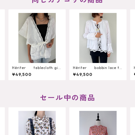
r
Hériter tablecloth gile
Hériter bobbin lace ta
t H0-00-3102
blecloth blouse H0-0
¥49,500
¥49,500
0-3099
セール中の商品