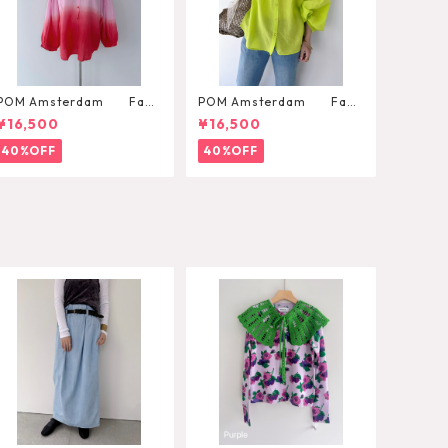
POM Amsterdam Fade
POM Amsterdam Fade
d Scarlet Red Blouse
d Summer Lime Blouse
¥16,500
¥16,500
40%OFF
40%OFF