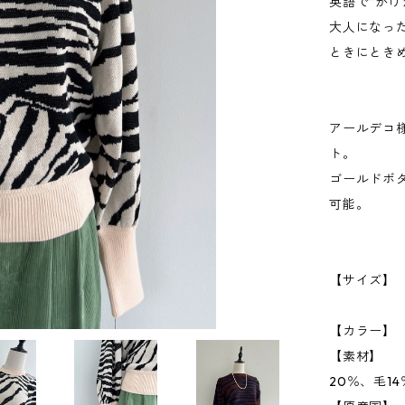
英語で“かげ
大人になっ
ときにとき
アールデコ
ト。
ゴールドボ
可能。
【サイズ】 
38 肩幅
【カラー】 
【素材】 
20％、毛14