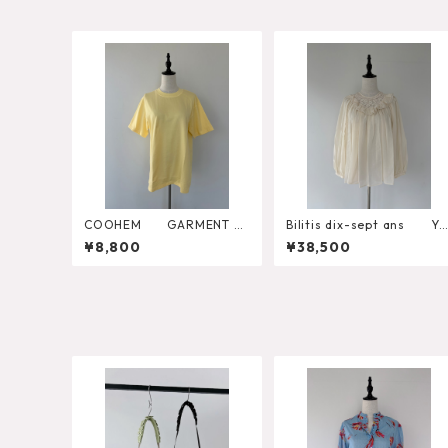
COOHEM GARMENT D
Bilitis dix-sept ans Yo
YED SOLID T-SHIRT（Shor
k Lace Blouse 2911-960
¥8,800
¥38,500
t Sleeve Crew）