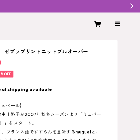
L ゼブラプリントニットプルオーバー
0
0%OFF
nal shipping available
/ミュベール】
の中山路子が2007年秋冬シーズンより「ミュベー
IL）」をスタート。
、フランス語ですずらんを意味するmuguetと、