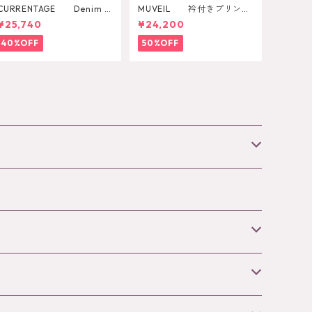
CURRENTAGE Denim S
MUVEIL 衿付きプリント
kirt
カーディガン
¥25,740
¥24,200
40%OFF
50%OFF