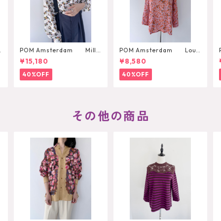
POM Amsterdam Milly
POM Amsterdam Lou
Butterfly Blouse
Heart to Heart Blouse
¥15,180
¥8,580
40%OFF
40%OFF
その他の商品