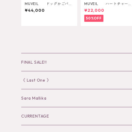
MUVEIL ドッグかごバッ
MUVEIL ハートチャーム
グ MA262EBG004
カーディガン
¥44,000
¥22,000
50%OFF
FINAL SALE!!
30％OFF
《 Last One 》
40％OFF
Sara Mallika
50％OFF
Tops
CURRENTAGE