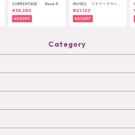
CURRENTAGE Rose Pri
MUVEIL フラワークロシェ
nt Shirt
カットソー
¥38,280
¥21,120
40%OFF
40%OFF
Category