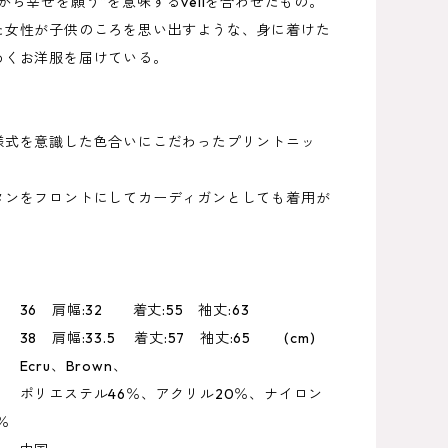
から幸せを願う”を意味するveilを合わせたもの。
た女性が子供のころを思い出すような、身に着けた
めくお洋服を届けている。
様式を意識した色合いにこだわったプリントニッ
タンをフロントにしてカーディガンとしても着用が
36 肩幅:32 着丈:55 袖丈:63
:33.5 着丈:57 袖丈:65 (cm)
Ecru、Brown、
ポリエステル46％、アクリル20％、ナイロン
％