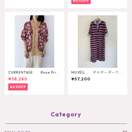
40%OFF
CURRENTAGE Rose Print
MUVEIL ポロボーダーワン
Shirt
ピース MA262UA001
¥38,280
¥57,200
40%OFF
Category