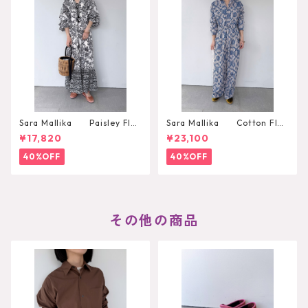
Sara Mallika Paisley Flo
Sara Mallika Cotton Flo
wer Print Dress
wer Signal Print All In One
¥17,820
¥23,100
40%OFF
40%OFF
その他の商品