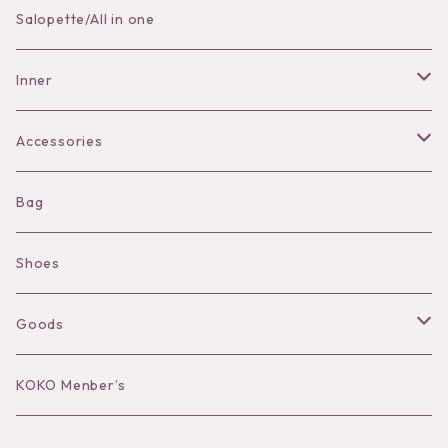
Skirt
Salopette/All in one
Pants
Inner
Bra
Accessories
Shorts
Necklace
Bag
Camisole
Pierce/Earring
Shoes
Long sleeve
Ear Cuff
Goods
Bracelet／Bangle
Hat
KOKO Menber’s
Ring
Stole