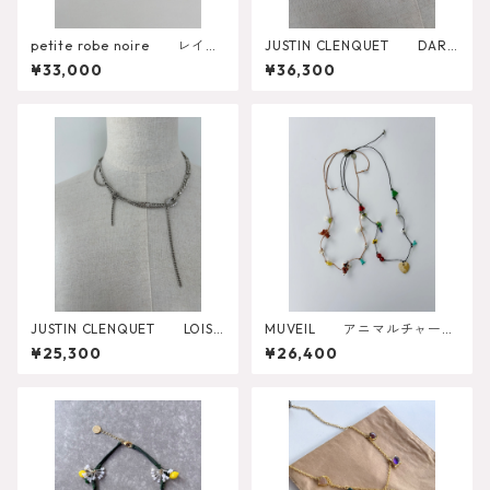
petite robe noire レイの
JUSTIN CLENQUET DARI
不揃いなお花【梅ちゃん】
A SILVER NECKLACE 34J
¥33,000
¥36,300
メソシルバーネックレス
C01DARIA1
JUSTIN CLENQUET LOIS
MUVEIL アニマルチャーム
NECKLACE 34JC01LOIS1
ネックレス
¥25,300
¥26,400