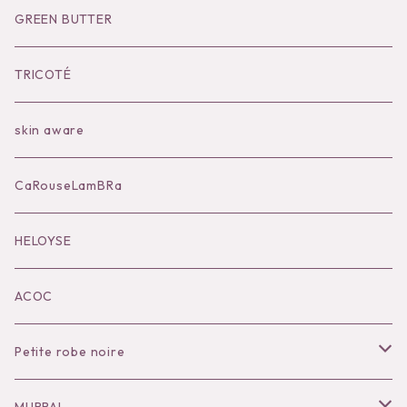
Socks
Shoes
Inner
Goods
Goods
GREEN BUTTER
Bilitis dix-sept ans
Outer
TRICOTÉ
Bag
skin aware
Accessories
CaRouseLamBRa
Black series
HELOYSE
KOKO別注
ACOC
Petite robe noire
Necklace