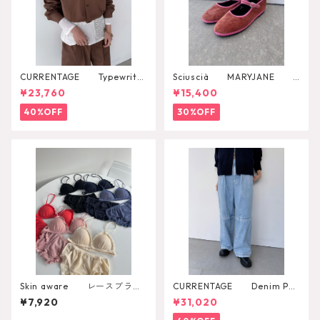
CURRENTAGE Typewriter
Sciuscià MARYJANE
Shirt Blouson
（ROOIBOS TEA）
¥23,760
¥15,400
40%OFF
30%OFF
Skin aware レースブラト
CURRENTAGE Denim Pan
ップ
ts
¥7,920
¥31,020