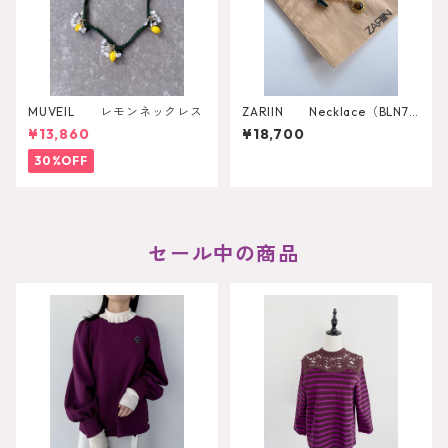
MUVEIL レモンネックレス
ZARIIN Necklace（BLN72
7）
¥13,860
¥18,700
30%OFF
セール中の商品