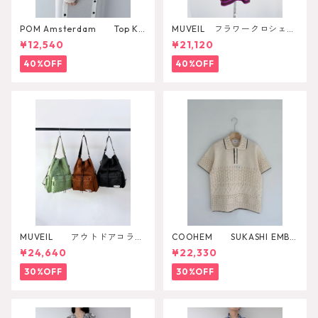
POM Amsterdam Top Ka
MUVEIL フラワークロシェカ
e Pulm
ットソー
¥12,540
¥21,120
40%OFF
40%OFF
MUVEIL アウトドアコラボ
COOHEM SUKASHI EMBO
2WAYリュック
SSED KNIT PULLOVER
¥24,640
¥22,330
30%OFF
30%OFF