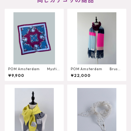
同じカテゴリの商品
POM Amsterdam Mystic
POM Amsterdam Brushe
Dinner Small Blue Shawl
d Stripes Blue Shawl
¥9,900
¥22,000