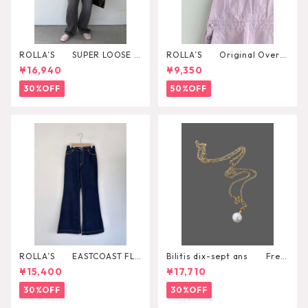
ROLLA’S SUPER LOOSE B
ROLLA’S Original Overal
LACK STONE
l
¥16,940
¥9,350
30%OFF
50%OFF
ROLLA’S EASTCOAST FLA
Bilitis dix-sept ans Fres
RE AVA
h Pearl Pendant
¥15,400
¥17,710
30%OFF
30%OFF