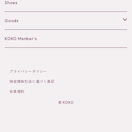
Camisole
Pierce/Earring
Shoes
Long sleeve
Ear Cuff
Goods
Bracelet／Bangle
Hat
KOKO Menber’s
Ring
Stole
プライバシーポリシー
Brooch
Socks
特定商取引法に基づく表記
会員規約
Hair Accessories
© KOKO
その他