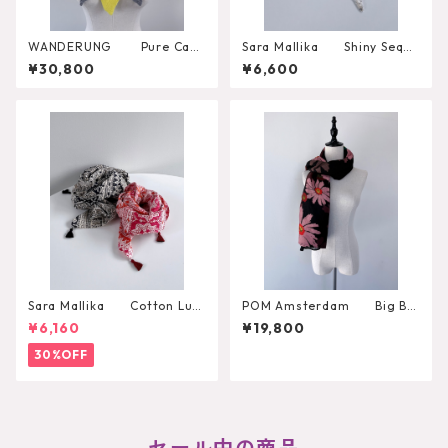
WANDERUNG Pure Cash
Sara Mallika Shiny Sequi
mere 100％ Triangle Scarf
n Embroidery Scarf
¥30,800
¥6,600
Sara Mallika Cotton Lure
POM Amsterdam Big Blo
x Border Print Scarf
oming Shawl
¥6,160
¥19,800
30%OFF
セール中の商品