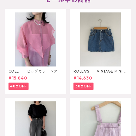
COEL ビッグカラーシアー
ROLLA'S VINTAGE MINI D
シャツ
AZZLER
¥15,840
¥14,630
40%OFF
30%OFF