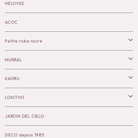
Black series
HELOYSE
KOKO別注
ACOC
Petite robe noire
Necklace
MURRAL
Pierce
Outer
KAORU
Bracelet／Bangle
Tops
Necklace
LOKITHO
Ring
Bottoms
Pierce
Tops
JARDIN DEL CIELO
Brooch
Dress
Ear Cuff
Bottoms
DECO depuis 1985