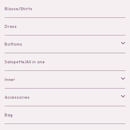
Pierce
Blouse/Shirts
Bracelet
Dress
Bottoms
Skirt
Salopette/All in one
Pants
Inner
Bra
Accessories
Shorts
Necklace
Bag