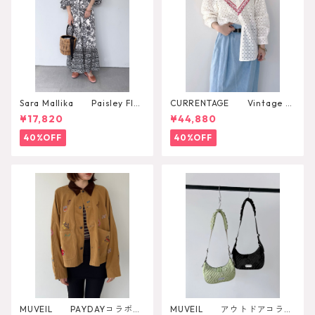
Sara Mallika Paisley Flo
CURRENTAGE Vintage L
wer Print Dress
ace Blouse
¥17,820
¥44,880
40%OFF
40%OFF
MUVEIL PAYDAYコラボジ
MUVEIL アウトドアコラボ