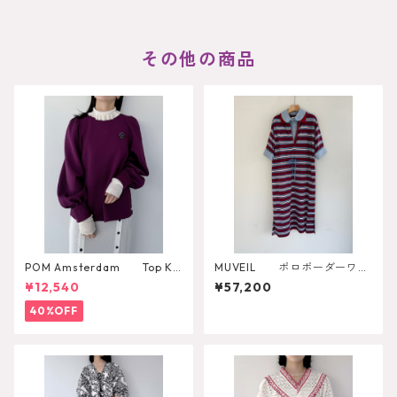
その他の商品
POM Amsterdam Top Ka
MUVEIL ポロボーダーワン
e Pulm
ピース MA262UA001
¥12,540
¥57,200
40%OFF