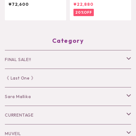
ャケット MA262FJK701
ショルダーバッグ
¥72,600
¥22,880
20%OFF
Category
FINAL SALE!!
30％OFF
《 Last One 》
40％OFF
Sara Mallika
50％OFF
Tops
CURRENTAGE
60%OFF
Bottoms
Outer
MUVEIL