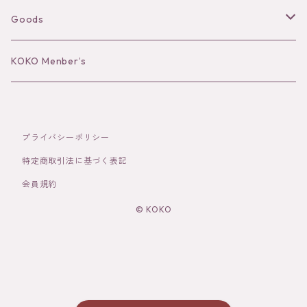
Long sleeve
Ear Cuff
Goods
Bracelet／Bangle
Hat
KOKO Menber’s
Ring
Stole
プライバシーポリシー
Brooch
Socks
特定商取引法に基づく表記
会員規約
Hair Accessories
© KOKO
その他