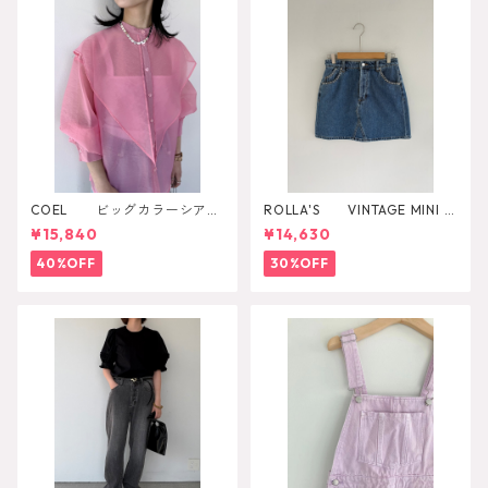
COEL ビッグカラーシアー
ROLLA'S VINTAGE MINI D
シャツ
AZZLER
¥15,840
¥14,630
40%OFF
30%OFF