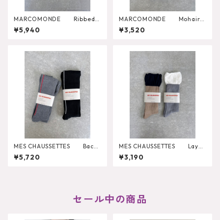
MARCOMONDE Ribbed T
MARCOMONDE Mohair S
ights
ocks
¥5,940
¥3,520
MES CHAUSSETTES Back
MES CHAUSSETTES Layer
Line Wide Rib Tights
ed Like Wide Rib Socks
¥5,720
¥3,190
セール中の商品