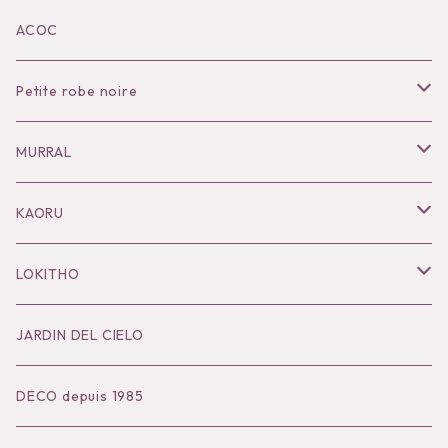
KOKO別注
ACOC
Petite robe noire
Necklace
MURRAL
Pierce
Outer
KAORU
Bracelet／Bangle
Tops
Necklace
LOKITHO
Ring
Bottoms
Pierce
Tops
JARDIN DEL CIELO
Brooch
Dress
Ear Cuff
Bottoms
DECO depuis 1985