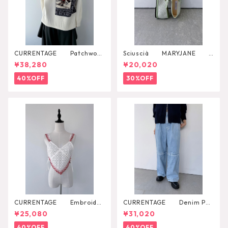
CURRENTAGE Patchwork
Sciuscià MARYJANE
Knit
（ARTICHOKE）
¥38,280
¥20,020
40%OFF
30%OFF
CURRENTAGE Embroider
CURRENTAGE Denim Pan
y Layared Blouse
ts
¥25,080
¥31,020
40%OFF
40%OFF