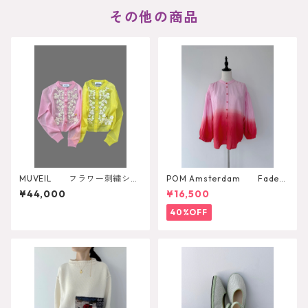
その他の商品
MUVEIL フラワー刺繍シア
POM Amsterdam Faded
ーカーディガン MA262KCD
Scarlet Red Blouse
¥44,000
¥16,500
001
40%OFF