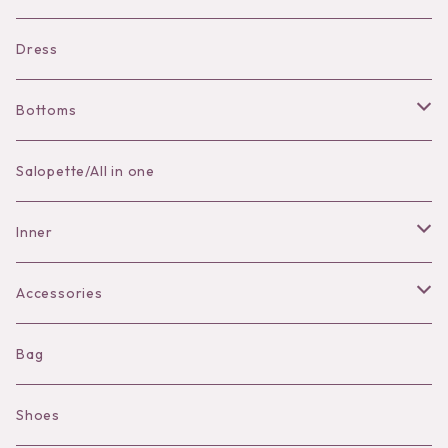
Bracelet
Dress
Bottoms
Skirt
Salopette/All in one
Pants
Inner
Bra
Accessories
Shorts
Necklace
Bag
Camisole
Pierce/Earring
Shoes