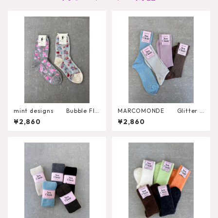
mint designs Bubble Flo
MARCOMONDE Glitter R
wer Socks （492SO4LW
ibbed Socks
¥2,860
¥2,860
04）