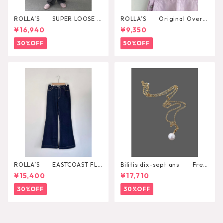
ROLLA’S SUPER LOOSE B
ROLLA’S Original Overal
LACK STONE
l
¥16,940
¥9,350
30%OFF
50%OFF
ROLLA’S EASTCOAST FLA
Bilitis dix-sept ans Fres
RE AVA
h Pearl Pendant
¥15,400
¥17,710
30%OFF
30%OFF