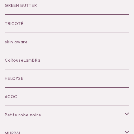
Socks
Shoes
Inner
Goods
Goods
GREEN BUTTER
Bilitis dix-sept ans
Outer
TRICOTÉ
Bag
skin aware
Accessories
CaRouseLamBRa
Black series
HELOYSE
KOKO別注
ACOC
Petite robe noire
Necklace
MURRAL