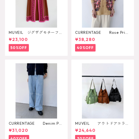
MUVEIL ジグザグモチーフス
CURRENTAGE Rose Print
カート
Shirt
¥23,100
¥38,280
50%OFF
40%OFF
CURRENTAGE Denim Pan
MUVEIL アウトドアコラボ
ts
2WAYリュック
¥31,020
¥24,640
40%OFF
30%OFF