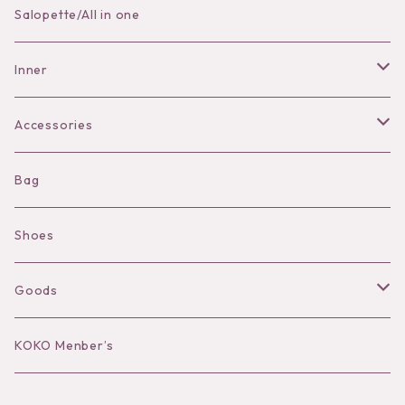
Skirt
Salopette/All in one
Pants
Inner
Bra
Accessories
Shorts
Necklace
Bag
Camisole
Pierce/Earring
Shoes
Long sleeve
Ear Cuff
Goods
Bracelet／Bangle
Hat
KOKO Menber’s
Ring
Stole