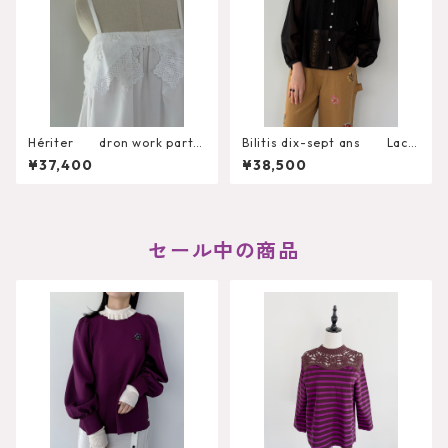
Hériter dron work parts
Bilitis dix-sept ans Lace
camisole H0-00-3092
+Tuck Blouse 2911-959
¥37,400
¥38,500
セール中の商品