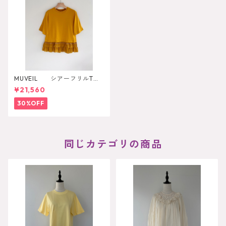
MUVEIL シアーフリルTシ
ャツ
¥21,560
30%OFF
同じカテゴリの商品