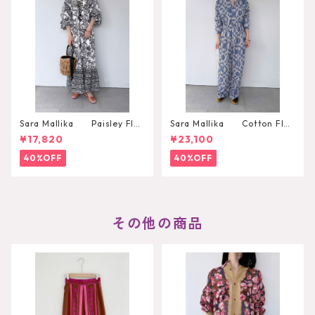
Sara Mallika Paisley Flo
Sara Mallika Cotton Flo
wer Print Dress
wer Signal Print All In One
¥17,820
¥23,100
40%OFF
40%OFF
その他の商品