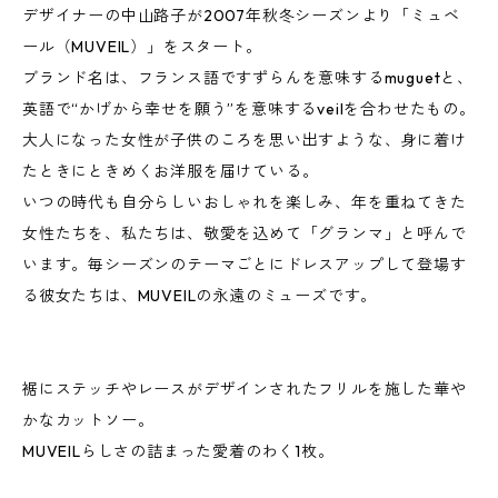
デザイナーの中山路子が2007年秋冬シーズンより「ミュベ
ール（MUVEIL）」をスタート。
ブランド名は、フランス語ですずらんを意味するmuguetと、
英語で“かげから幸せを願う”を意味するveilを合わせたもの。
大人になった女性が子供のころを思い出すような、身に着け
たときにときめくお洋服を届けている。
いつの時代も自分らしいおしゃれを楽しみ、年を重ねてきた
女性たちを、私たちは、敬愛を込めて「グランマ」と呼んで
います。毎シーズンのテーマごとにドレスアップして登場す
る彼女たちは、MUVEILの永遠のミューズです。
裾にステッチやレースがデザインされたフリルを施した華や
かなカットソー。
MUVEILらしさの詰まった愛着のわく1枚。