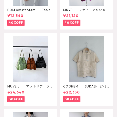
POM Amsterdam Top Ka
MUVEIL フラワークロシェカ
e Pulm
ットソー
¥12,540
¥21,120
40%OFF
40%OFF
MUVEIL アウトドアコラボ
COOHEM SUKASHI EMBO
2WAYリュック
SSED KNIT PULLOVER
¥24,640
¥22,330
30%OFF
30%OFF