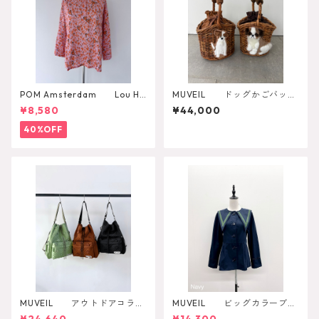
POM Amsterdam Lou He
MUVEIL ドッグかごバッ
art to Heart Blouse
グ MA262EBG004
¥8,580
¥44,000
40%OFF
MUVEIL アウトドアコラボ
MUVEIL ビッグカラーブラ
2WAYリュック
ウス