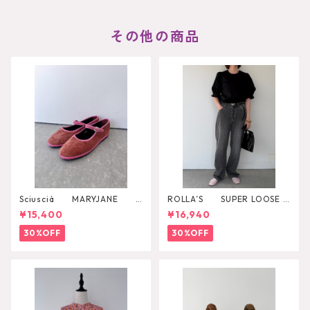
その他の商品
Sciuscià MARYJANE
ROLLA’S SUPER LOOSE B
（ROOIBOS TEA）
LACK STONE
¥15,400
¥16,940
30%OFF
30%OFF