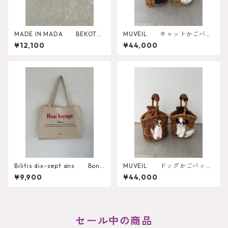
MADE IN MADA BEKOTO
MUVEIL キャットかごバッ
CLUTCH
グ MA262EBG005
¥12,100
¥44,000
Bilitis dix-sept ans Bon
MUVEIL ドッグかごバッ
Voyage Tote Misc-1378
グ MA262EBG004
¥9,900
¥44,000
セール中の商品