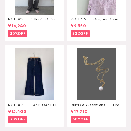
ROLLA’S SUPER LOOSE B
ROLLA’S Original Overal
LACK STONE
l
¥16,940
¥9,350
30%OFF
50%OFF
ROLLA’S EASTCOAST FLA
Bilitis dix-sept ans Fres
RE AVA
h Pearl Pendant
¥15,400
¥17,710
30%OFF
30%OFF