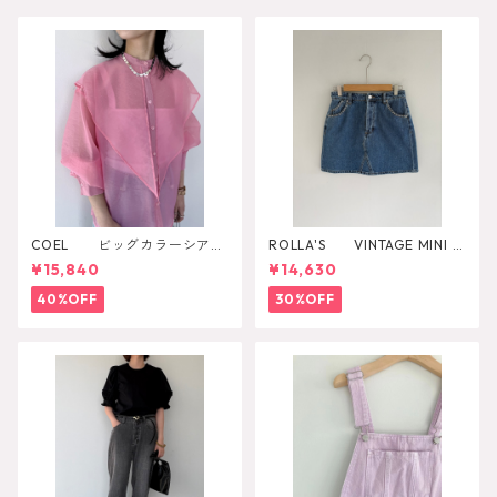
COEL ビッグカラーシアー
ROLLA'S VINTAGE MINI D
シャツ
AZZLER
¥15,840
¥14,630
40%OFF
30%OFF