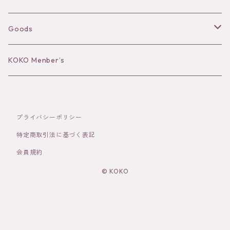
Long sleeve
Ear Cuff
Goods
Bracelet／Bangle
Hat
KOKO Menber’s
Ring
Stole
プライバシーポリシー
Brooch
Socks
特定商取引法に基づく表記
会員規約
Hair Accessories
© KOKO
その他