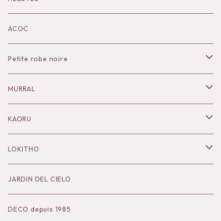
KOKO別注
ACOC
Petite robe noire
Necklace
MURRAL
Pierce
Outer
KAORU
Bracelet／Bangle
Tops
Necklace
LOKITHO
Ring
Bottoms
Pierce
Tops
JARDIN DEL CIELO
Brooch
Dress
Ear Cuff
Bottoms
DECO depuis 1985