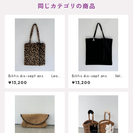
同じカテゴリの商品
Bilitis dix-sept ans Leop
Bilitis dix-sept ans Velv
ard Fur Tote A
et Big Tote
¥13,200
¥13,200