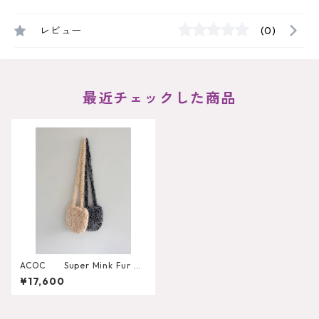
レビュー
(0)
最近チェックした商品
ACOC Super Mink Fur Ro
und Bag
¥17,600