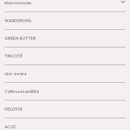
Bag
Goods
Salopette/All in one
Dress
Marcomonde
Goods
Tutu
Outer
Socks
WANDERUNG
Socks
Shoes
Inner
Goods
Goods
GREEN BUTTER
Bilitis dix-sept ans
Outer
TRICOTÉ
Bag
skin aware
Accessories
CaRouseLamBRa
Black series
HELOYSE
KOKO別注
ACOC