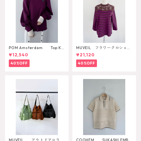
POM Amsterdam Top Ka
MUVEIL フラワークロシェカ
e Pulm
ットソー
¥12,540
¥21,120
40%OFF
40%OFF
MUVEIL アウトドアコラボ
COOHEM SUKASHI EMBO