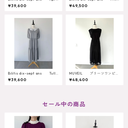
n Cami Dress
Tired Dress（Dot） 2913-7
¥39,600
¥49,500
17
Bilitis dix-sept ans Tulle
MUVEIL プリーツワンピー
Collar Dress
ス MA262FA002
¥39,600
¥48,400
セール中の商品