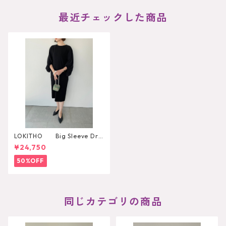
最近チェックした商品
LOKITHO Big Sleeve Dre
ss
¥24,750
50%OFF
同じカテゴリの商品