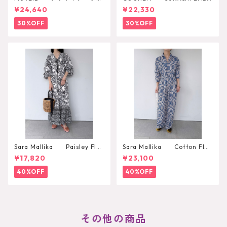
2WAYリュック
SSED KNIT PULLOVER
¥24,640
¥22,330
30%OFF
30%OFF
Sara Mallika Paisley Flo
Sara Mallika Cotton Flo
wer Print Dress
wer Signal Print All In One
¥17,820
¥23,100
40%OFF
40%OFF
その他の商品