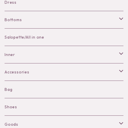
Dress
Bottoms
Skirt
Salopette/All in one
Pants
Inner
Bra
Accessories
Shorts
Necklace
Bag
Camisole
Pierce/Earring
Shoes
Long sleeve
Ear Cuff
Goods