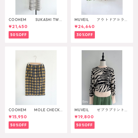
COOHEM SUKASHI TWE
MUVEIL アウトドアコラボ
ED ONE-PICEC
2WAYリュック
¥21,450
¥24,640
50%OFF
30%OFF
COOHEM MOLE CHECK T
MUVEIL ゼブラプリントニ
WEED SKIRT
ットプルオーバー
¥15,950
¥19,800
50%OFF
50%OFF