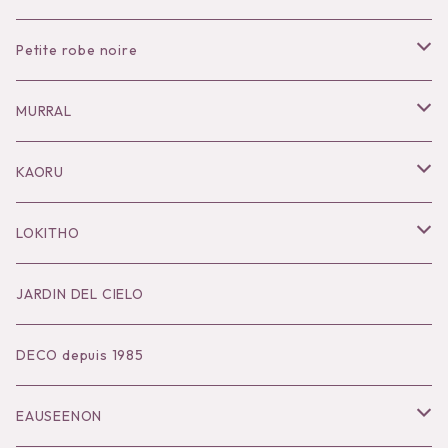
Petite robe noire
Necklace
MURRAL
Pierce
Outer
KAORU
Bracelet／Bangle
Tops
Necklace
LOKITHO
Ring
Bottoms
Pierce
Tops
JARDIN DEL CIELO
Brooch
Dress
Ear Cuff
Bottoms
DECO depuis 1985
Hair Accessories
Accessories
Bangle
Dress
EAUSEENON