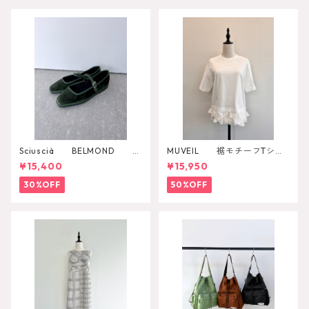
Sciuscià BELMOND
MUVEIL 裾モチーフTシャ
（PINE）
ツ
¥15,400
¥15,950
30%OFF
50%OFF