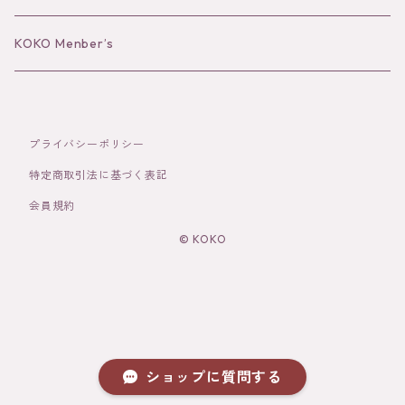
Bracelet／Bangle
Hat
KOKO Menber’s
Ring
Stole
プライバシーポリシー
Brooch
Socks
特定商取引法に基づく表記
会員規約
Hair Accessories
© KOKO
その他
ショップに質問する