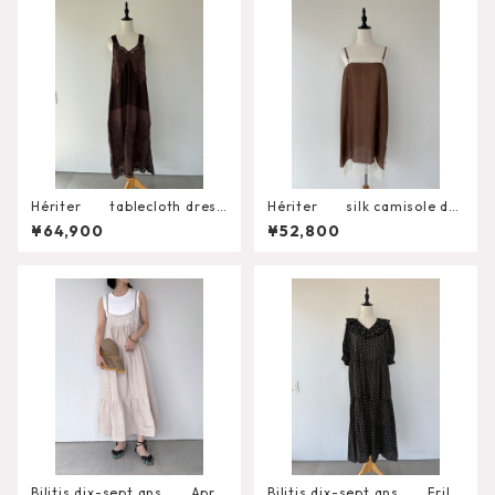
Hériter tablecloth dress
Hériter silk camisole dre
H0-00-7060
ss H2-26-7001
¥64,900
¥52,800
Bilitis dix-sept ans Apro
Bilitis dix-sept ans Frill