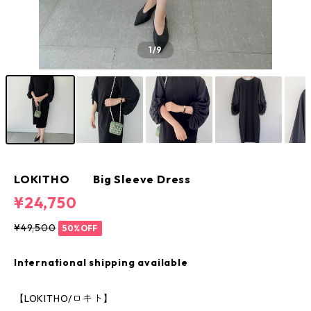
1
/9
LOKITHO Big Sleeve Dress
¥24,750
¥49,500
50%OFF
International shipping available
【LOKITHO/ロキト】