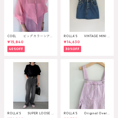
COEL ビッグカラーシアー
ROLLA'S VINTAGE MINI D
シャツ
AZZLER
¥15,840
¥14,630
40%OFF
30%OFF
ROLLA’S SUPER LOOSE B
ROLLA’S Original Overal
LACK STONE
l