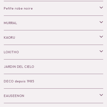
Petite robe noire
Necklace
MURRAL
Pierce
Outer
KAORU
Bracelet／Bangle
Tops
Necklace
LOKITHO
Ring
Bottoms
Pierce
Tops
JARDIN DEL CIELO
Brooch
Dress
Ear Cuff
Bottoms
DECO depuis 1985
Hair Accessories
Accessories
Bangle
Dress
EAUSEENON