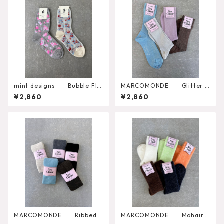
mint designs Bubble Flo
MARCOMONDE Glitter R
wer Socks （492SO4LW
ibbed Socks
¥2,860
¥2,860
04）
MARCOMONDE Ribbed T
MARCOMONDE Mohair S
ights
ocks