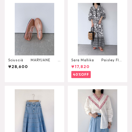
Sciuscià MARYJANE
Sara Mallika Paisley Flo
（ROASTED PEACH）
wer Print Dress
¥28,600
¥17,820
40%OFF