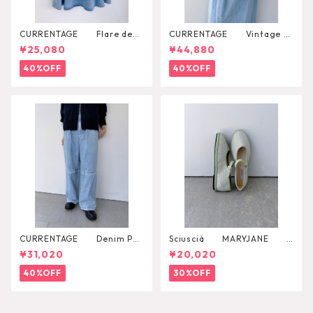
CURRENTAGE Flare deni
CURRENTAGE Vintage L
m skirt
ace Blouse
¥25,080
¥44,880
40%OFF
40%OFF
CURRENTAGE Denim Pan
Sciuscià MARYJANE
ts
（ARTICHOKE）
¥31,020
¥20,020
40%OFF
30%OFF