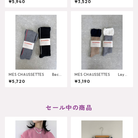
¥5,940
¥3,520
MES CHAUSSETTES Back
MES CHAUSSETTES Layer
Line Wide Rib Tights
ed Like Wide Rib Socks
¥5,720
¥3,190
セール中の商品