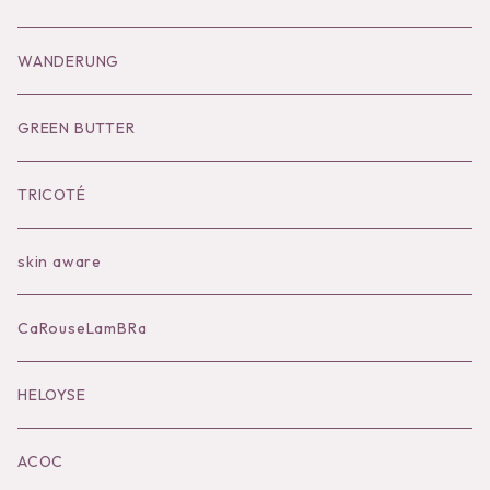
Goods
Tutu
Outer
Socks
WANDERUNG
Socks
Shoes
Inner
Goods
Goods
GREEN BUTTER
Bilitis dix-sept ans
Outer
TRICOTÉ
Bag
skin aware
Accessories
CaRouseLamBRa
Black series
HELOYSE
KOKO別注
ACOC