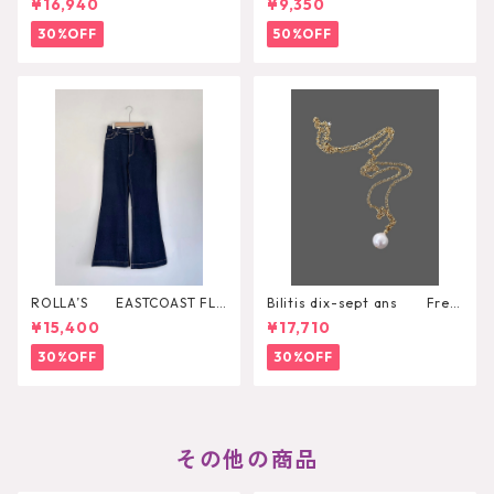
¥16,940
¥9,350
30%OFF
50%OFF
ROLLA’S EASTCOAST FLA
Bilitis dix-sept ans Fres
RE AVA
h Pearl Pendant
¥15,400
¥17,710
30%OFF
30%OFF
その他の商品