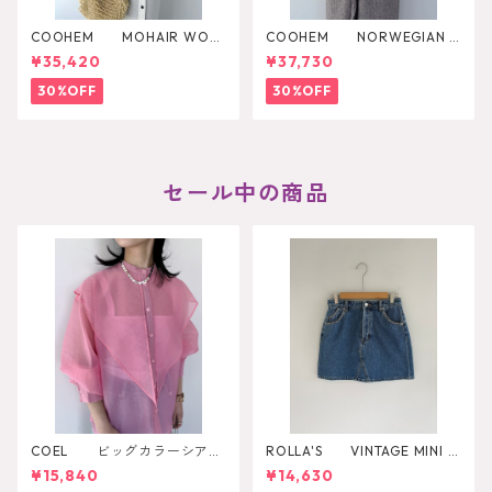
COOHEM MOHAIR WOO
COOHEM NORWEGIAN K
L MULTI BORDER KNIT
NIT CARDIGAN
¥35,420
¥37,730
30%OFF
30%OFF
セール中の商品
COEL ビッグカラーシアー
ROLLA'S VINTAGE MINI D
シャツ
AZZLER
¥15,840
¥14,630