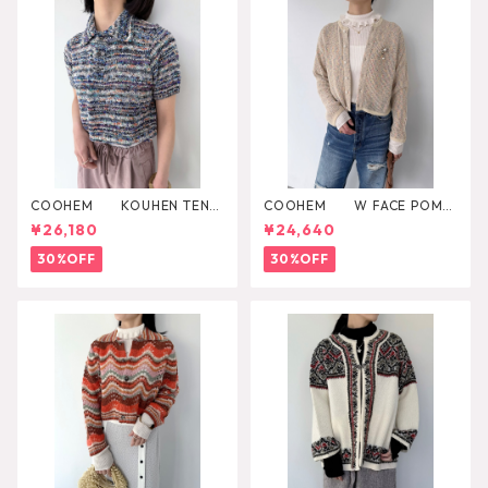
COOHEM KOUHEN TENJI
COOHEM W FACE POMP
KU KNIT PULLOVER
ON KNIT CARDIGAN
¥26,180
¥24,640
30%OFF
30%OFF