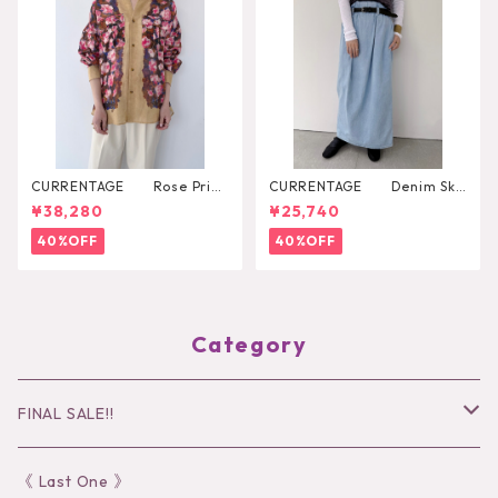
CURRENTAGE Rose Print
CURRENTAGE Denim Skir
Shirt
t
¥38,280
¥25,740
40%OFF
40%OFF
Category
FINAL SALE!!
30％OFF
《 Last One 》