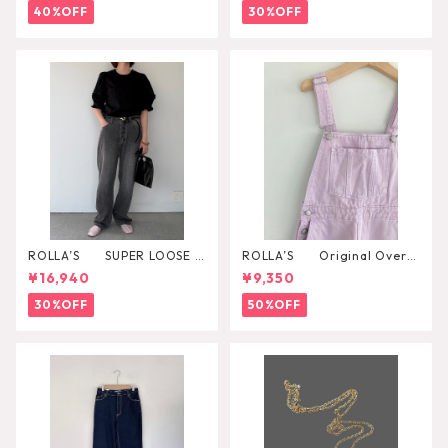
40%OFF
30%OFF
ROLLA’S SUPER LOOSE B
ROLLA’S Original Overal
LACK STONE
l
¥16,940
¥9,350
30%OFF
50%OFF