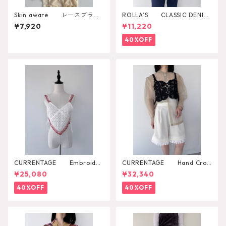
Skin aware レースブラト
ROLLA’S CLASSIC DENIM
ップ
SHIRT RINSE
¥7,920
¥11,220
40%OFF
CURRENTAGE Embroider
CURRENTAGE Hand Croc
y Layared Blouse
het Bustier
¥25,080
¥32,340
40%OFF
40%OFF