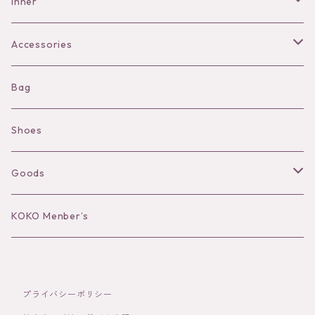
Pants
Inner
Bra
Accessories
Shorts
Necklace
Bag
Camisole
Pierce/Earring
Shoes
Long sleeve
Ear Cuff
Goods
Bracelet／Bangle
Hat
KOKO Menber’s
Ring
Stole
プライバシーポリシー
Brooch
Socks