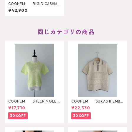
COOHEM RIGID CASHME
RE KNIT PO
¥42,900
同じカテゴリの商品
COOHEM SHEER MOLE K
COOHEM SUKASHI EMBO
NIT PULLOVER
SSED KNIT PULLOVER
¥17,710
¥22,330
30%OFF
30%OFF