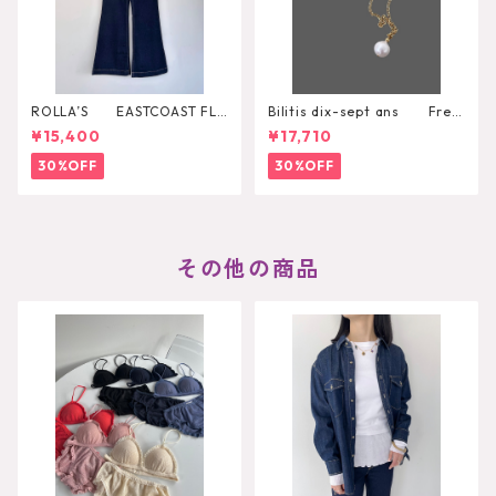
ROLLA’S EASTCOAST FLA
Bilitis dix-sept ans Fres
RE AVA
h Pearl Pendant
¥15,400
¥17,710
30%OFF
30%OFF
その他の商品