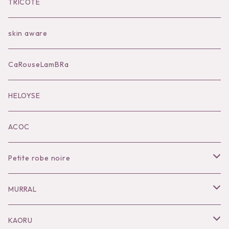
Bilitis dix-sept ans
Outer
TRICOTÉ
Bag
skin aware
Accessories
CaRouseLamBRa
Black series
HELOYSE
KOKO別注
ACOC
Petite robe noire
Necklace
MURRAL
Pierce
Outer
KAORU