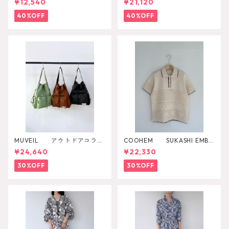
¥12,540
¥21,120
40%OFF
40%OFF
MUVEIL アウトドアコラボ
COOHEM SUKASHI EMBO
2WAYリュック
SSED KNIT PULLOVER
¥24,640
¥22,330
30%OFF
30%OFF