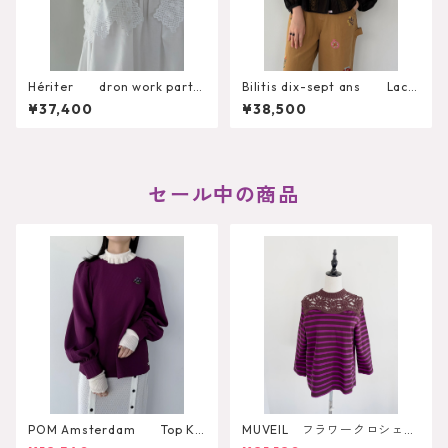
Hériter dron work parts
Bilitis dix-sept ans Lace
camisole H0-00-3092
+Tuck Blouse 2911-959
¥37,400
¥38,500
セール中の商品
POM Amsterdam Top Ka
MUVEIL フラワークロシェカ
e Pulm
ットソー