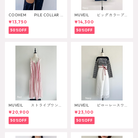
COOHEM PILE COLLAR S
MUVEIL ビッグカラーブラ
HEER KNIT P/O
ウス
¥13,750
¥14,300
50%OFF
50%OFF
MUVEIL ストライプワンピ
MUVEIL ピローレースワン
ース
ピース
¥20,900
¥23,100
50%OFF
50%OFF