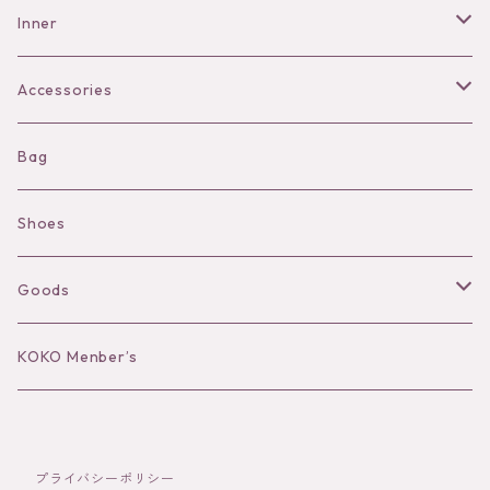
Pants
Inner
Bra
Accessories
Shorts
Necklace
Bag
Camisole
Pierce/Earring
Shoes
Long sleeve
Ear Cuff
Goods
Bracelet／Bangle
Hat
KOKO Menber’s
Ring
Stole
プライバシーポリシー
Brooch
Socks