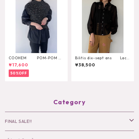
COOHEM POM-POM M
Bilitis dix-sept ans Lace
ELANGE KNIT VEST
+Tuck Blouse 2911-959
¥17,600
¥38,500
50%OFF
Category
FINAL SALE!!