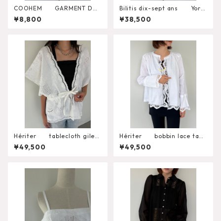
COOHEM GARMENT DYE
Bilitis dix-sept ans York
D SOLID T-SHIRT（Short Sle
Lace Blouse 2911-960
¥8,800
¥38,500
eve Crew）
Hériter tablecloth gilet
Hériter bobbin lace tabl
H0-00-3102
ecloth blouse H0-00-3
¥49,500
¥49,500
099