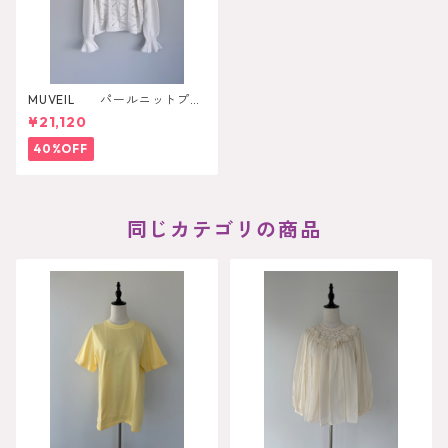
MUVEIL パールニットプル
オーバー
¥21,120
40%OFF
同じカテゴリの商品