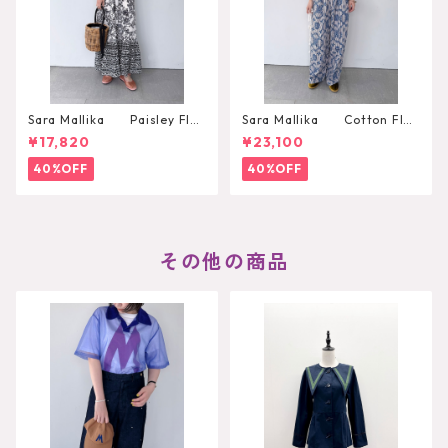
Sara Mallika Paisley Flo
Sara Mallika Cotton Flo
wer Print Dress
wer Signal Print All In One
¥17,820
¥23,100
40%OFF
40%OFF
その他の商品