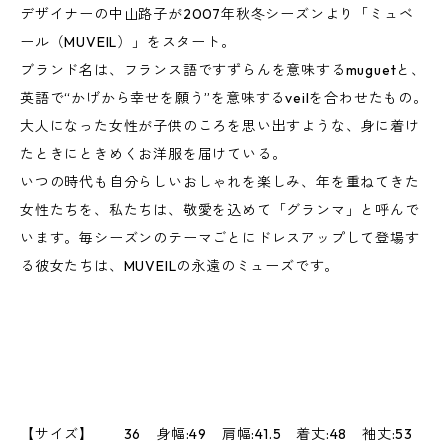
デザイナーの中山路子が2007年秋冬シーズンより「ミュベ
ール（MUVEIL）」をスタート。
ブランド名は、フランス語ですずらんを意味するmuguetと、
英語で“かげから幸せを願う”を意味するveilを合わせたもの。
大人になった女性が子供のころを思い出すような、身に着け
たときにときめくお洋服を届けている。
いつの時代も自分らしいおしゃれを楽しみ、年を重ねてきた
女性たちを、私たちは、敬愛を込めて「グランマ」と呼んで
います。毎シーズンのテーマごとにドレスアップして登場す
る彼女たちは、MUVEILの永遠のミューズです。
【サイズ】 36 身幅:49 肩幅:41.5 着丈:48 袖丈:53