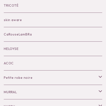
Bilitis dix-sept ans
Outer
TRICOTÉ
Bag
skin aware
Accessories
CaRouseLamBRa
Black series
HELOYSE
KOKO別注
ACOC
Petite robe noire
Necklace
MURRAL