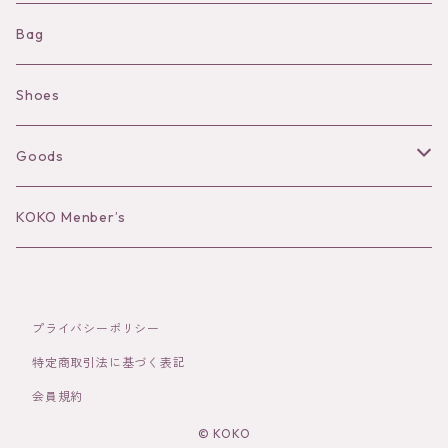
Shorts
Necklace
Bag
Camisole
Pierce/Earring
Shoes
Long sleeve
Ear Cuff
Goods
Bracelet／Bangle
Hat
KOKO Menber’s
Ring
Stole
プライバシーポリシー
Brooch
Socks
特定商取引法に基づく表記
会員規約
Hair Accessories
© KOKO