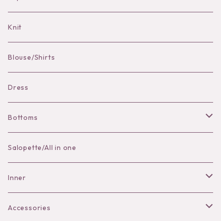
Bag Charm
Knit
Pierce
Blouse/Shirts
Bracelet
Dress
Bottoms
Skirt
Salopette/All in one
Pants
Inner
Bra
Accessories