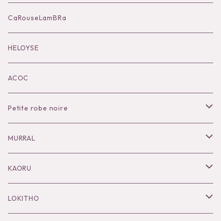
Accessories
CaRouseLamBRa
Black series
HELOYSE
KOKO別注
ACOC
Petite robe noire
Necklace
MURRAL
Pierce
Outer
KAORU
Bracelet／Bangle
Tops
Necklace
LOKITHO