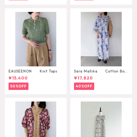
EAUSEENON Knit Tops
Sara Mallika Cotton Boh
emian Flower Print Dress
¥15,400
¥17,820
50%OFF
40%OFF