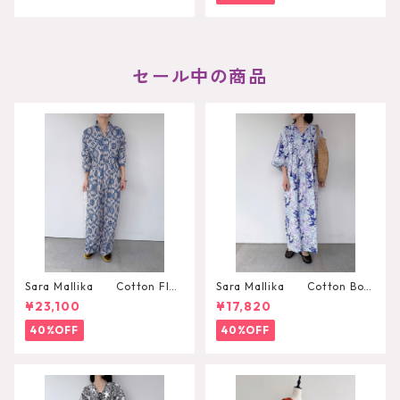
セール中の商品
Sara Mallika Cotton Flo
Sara Mallika Cotton Boh
wer Signal Print All In One
emian Flower Print Dress
¥23,100
¥17,820
40%OFF
40%OFF