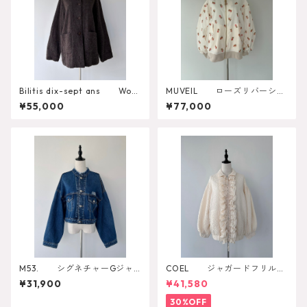
Bilitis dix-sept ans Wool
MUVEIL ローズリバーシブ
JK Coat
ルブルゾン MA262FJK00
¥55,000
¥77,000
1
M53. シグネチャーGジャ
COEL ジャガードフリルブ
ン
ルゾン
¥31,900
¥41,580
30%OFF