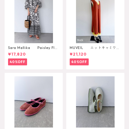
Sara Mallika Paisley Flo
MUVEIL ニットキャミワン
wer Print Dress
ピース
¥17,820
¥21,120
40%OFF
40%OFF