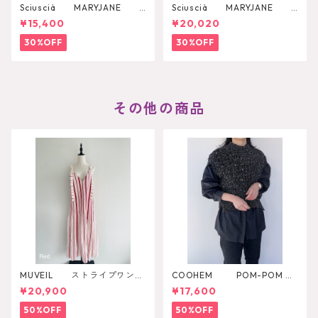
Sciuscià MARYJANE
Sciuscià MARYJANE
（ROOIBOS TEA）
（ARTICHOKE）
¥15,400
¥20,020
30%OFF
30%OFF
その他の商品
MUVEIL ストライプワンピ
COOHEM POM-POM M
ース
ELANGE KNIT VEST
¥20,900
¥17,600
50%OFF
50%OFF