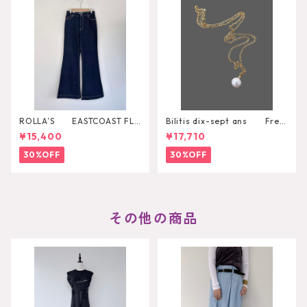
ROLLA’S EASTCOAST FLA
Bilitis dix-sept ans Fres
RE AVA
h Pearl Pendant
¥15,400
¥17,710
30%OFF
30%OFF
その他の商品