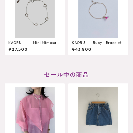
KAORU 【Mini Mimosa】
KAORU Ruby Bracelet
Bracelet シルバー （BSV-8
（BK10YG-730-RB）
¥27,500
¥43,800
05-SV-SV）
セール中の商品