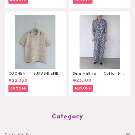
COOHEM SUKASHI EMBO
Sara Mallika Cotton Flo
SSED KNIT PULLOVER
wer Signal Print All In One
¥22,330
¥23,100
30%OFF
40%OFF
Category