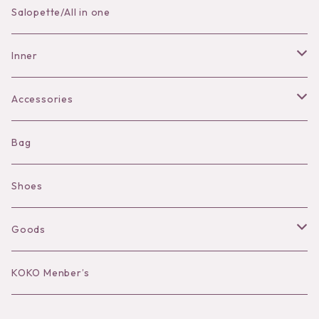
Skirt
Salopette/All in one
Pants
Inner
Bra
Accessories
Shorts
Necklace
Bag
Camisole
Pierce/Earring
Shoes
Long sleeve
Ear Cuff
Goods
Bracelet／Bangle
Hat
KOKO Menber’s
Ring
Stole