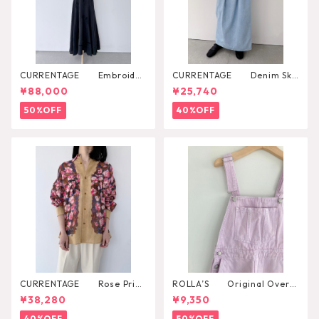
CURRENTAGE Embroider
CURRENTAGE Denim Skir
y One Piece
t
¥88,000
¥25,740
50%OFF
40%OFF
CURRENTAGE Rose Print
ROLLA’S Original Overal
Shirt
l
¥38,280
¥9,350
40%OFF
50%OFF