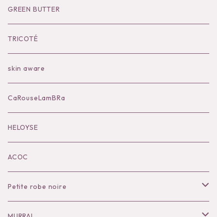
Socks
Shoes
Inner
Goods
Goods
GREEN BUTTER
Bilitis dix-sept ans
Outer
TRICOTÉ
Bag
skin aware
Accessories
CaRouseLamBRa
Black series
HELOYSE
KOKO別注
ACOC
Petite robe noire
Necklace
MURRAL