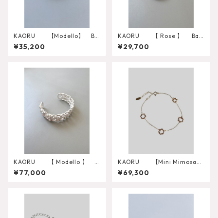
KAORU 【Modello】 Ba
KAORU 【 Rose 】 Ban
ngle S
gle
¥35,200
¥29,700
KAORU 【 Modello 】 B
KAORU 【Mini Mimosa】
angle L
Bracelet 10Kピンクゴー
¥77,000
¥69,300
ルド （BK10YG-805-K10-K1
0）