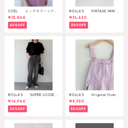
COEL ビッグカラーシアー
ROLLA'S VINTAGE MINI D
シャツ
AZZLER
¥15,840
¥14,630
40%OFF
30%OFF
ROLLA’S SUPER LOOSE B
ROLLA’S Original Overal
LACK STONE
l
¥16,940
¥9,350
30%OFF
50%OFF